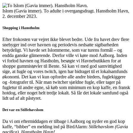
Islom (Gavia immer). To adulte i overgangsdragt. Hanstholm Havn,
2. december 2023.
Shopping i Hanstholm
Efter frokosten var vejret ikke blevet bedre. Ude fra havet drev flere
snebyger ind over havnen og periodevis nedsatte sigtbarheden
betydeligt. Vi havde set Islommerne, som var turens formål – og
endda ganske glimerende. Derfor ville vi køre mod Aalborg. Inden
vi forlod havnen og Hastholm, besøgte vi Havnebutikken for at
shoppe gummistøvler til Bente. Så kan vi med god samvittighed
sige, at fugle og vores twitch, igen har bidraget til et lokalsamfunds
økonomi. Det kan vi kun opfordre alle andre birders, fuglekiggere
og -fotografer til. Når man twitcher sjældne fugle, eller tager på
fugletur til andre egne, så køb som minimum en kop kaffe, en fransk
hotdog, eller noget helt tredje lokalt. Så får det lokale samfund også
lidt ud af alt påstyret.
Det var en Stillehavslom
Da vi om eftermiddagen er tilbage i Aalborg og nyder en god kop
kaffe, “bibber” en melding ind på BirdAlarm:
Stillehavslom (Gavia
pacifica), Hanstholm Havn!