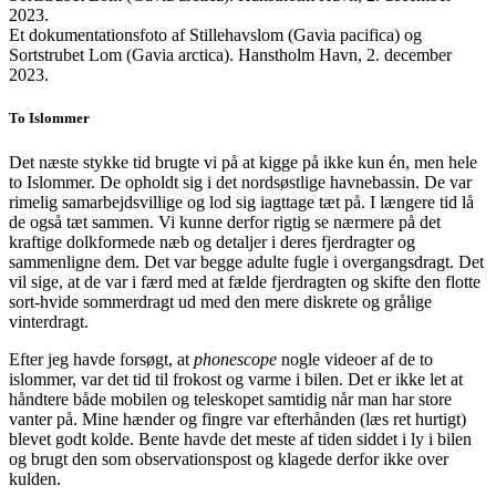
Et dokumentationsfoto af Stillehavslom (Gavia pacifica) og
Sortstrubet Lom (Gavia arctica). Hanstholm Havn, 2. december
2023.
To Islommer
Det næste stykke tid brugte vi på at kigge på ikke kun én, men hele
to Islommer. De opholdt sig i det nordsøstlige havnebassin. De var
rimelig samarbejdsvillige og lod sig iagttage tæt på. I længere tid lå
de også tæt sammen. Vi kunne derfor rigtig se nærmere på det
kraftige dolkformede næb og detaljer i deres fjerdragter og
sammenligne dem. Det var begge adulte fugle i overgangsdragt. Det
vil sige, at de var i færd med at fælde fjerdragten og skifte den flotte
sort-hvide sommerdragt ud med den mere diskrete og grålige
vinterdragt.
Efter jeg havde forsøgt, at
phonescope
nogle videoer af de to
islommer, var det tid til frokost og varme i bilen. Det er ikke let at
håndtere både mobilen og teleskopet samtidig når man har store
vanter på. Mine hænder og fingre var efterhånden (læs ret hurtigt)
blevet godt kolde. Bente havde det meste af tiden siddet i ly i bilen
og brugt den som observationspost og klagede derfor ikke over
kulden.