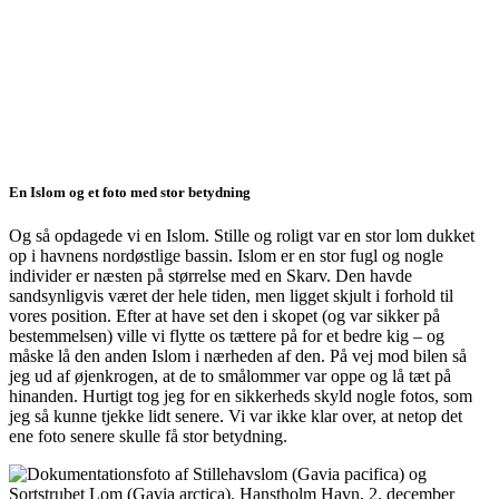
En Islom og et foto med stor betydning
Og så opdagede vi en Islom. Stille og roligt var en stor lom dukket
op i havnens nordøstlige bassin. Islom er en stor fugl og nogle
individer er næsten på størrelse med en Skarv. Den havde
sandsynligvis været der hele tiden, men ligget skjult i forhold til
vores position. Efter at have set den i skopet (og var sikker på
bestemmelsen) ville vi flytte os tættere på for et bedre kig – og
måske lå den anden Islom i nærheden af den. På vej mod bilen så
jeg ud af øjenkrogen, at de to smålommer var oppe og lå tæt på
hinanden. Hurtigt tog jeg for en sikkerheds skyld nogle fotos, som
jeg så kunne tjekke lidt senere. Vi var ikke klar over, at netop det
ene foto senere skulle få stor betydning.