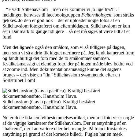
– “Hvad! Stillehavslom – men der kommer vi jo lige fra?!”. I
meldingen henvises til facebookgruppen
Feltornitologen
, som straks
tjekkes. Jo den er god nok – der er uploadet nogle fotos af en
Stillehavslom fotograferet om eftermiddagen. Stillehavslom er kun
set i Danmark to gange tidligere – så det må siges at være lidt af et
fund.
Men det lignede også den smålom, som vi så tidligere på dagen,
men som vi så aldrig fik kigget nærmere på. Jeg fandt kameraet frem
og fandt hurtigt det foto med de to smålommer sammen.
Kvalitetsmæssigt et elendigt foto, der på ingen måde blev bedre ved
at zoome ind. Men dokumentationsmæssigt kunne det sagtens
bruges – det viste en “fin” Stillehavslom svømmende efter en
Sortstrubet Lom!
Stillehavslom (Gavia pacifica). Kraftigt beskåret
dokumentationsfoto. Hanstholm Havn.
Nu er dette ikke en feltbestemmelsesartikel, men mit foto viser nogle
af de vigtige karakterer for Stillehavslom. Der er antydning af en
“halsrem”, der kan variere eller helt mangle. På fotoet forstærkes
antydning på grund af det kornede billed). Fuglen har en mørk