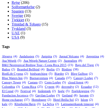
Rejse
(206)
Solformørkelse
(2)
Spanien
(13)
Sverige
(16)
Tjekkiet
(1)
Trinidad & Tobago
(15)
Tyskland
(3)
UAE
(1)
USA
(9)
Tags
Algarve
(4)
Andalusien
(5)
Antpitta
(3)
Arenal Volcano
(4)
Argentina
(4)
Asa Wrigth
(5)
Asa Wrigth Nature Centre
(2)
Australien
(8)
B&U Neotropical Birding Tour - Costa Rica 2015
(23)
Bajo del Tigre
(3)
Baños
(2)
Bearded Bellbird
(4)
Berlin
(2)
Birding
(38)
BirdLife Cyprus
(2)
birdwatching
(5)
Biæder
(2)
Bleg Gulbug
(2)
Blue Waters Inn
(3)
Buenaventura
(4)
Canada
(37)
Canopy Lodge
(7)
Canopy Tower
(4)
Castara
(2)
Cerro Lodge
(5)
cloud forest
(4)
Colombia
(3)
Costa Rica
(25)
Cypern
(8)
dovendyr
(2)
Ecuador
(12)
El Copal
(3)
Festival
(4)
forårstræk
(2)
fugle
(5)
Fuglekigning
(5)
Fundacíon Jocotoco
(5)
Gavilan Lodge
(3)
Gotland
(8)
havørn
(2)
Home exchange
(37)
Horndrager
(2)
Hotel Brilla Sol
(2)
Islom
(2)
kale
(2)
Klintholm Havn
(3)
La Selva
(2)
Latinamerikansk timeout
(4)