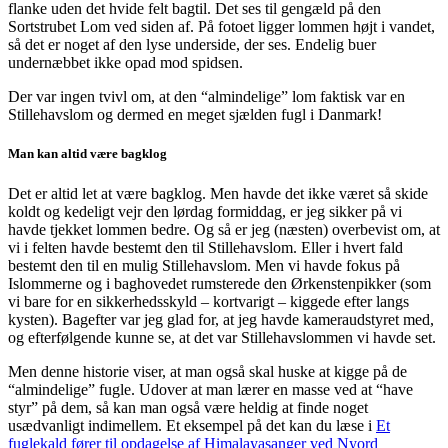
flanke uden det hvide felt bagtil. Det ses til gengæld på den
Sortstrubet Lom ved siden af. På fotoet ligger lommen højt i vandet,
så det er noget af den lyse underside, der ses. Endelig buer
undernæbbet ikke opad mod spidsen.
Der var ingen tvivl om, at den “almindelige” lom faktisk var en
Stillehavslom og dermed en meget sjælden fugl i Danmark!
Man kan altid være bagklog
Det er altid let at være bagklog. Men havde det ikke været så skide
koldt og kedeligt vejr den lørdag formiddag, er jeg sikker på vi
havde tjekket lommen bedre. Og så er jeg (næsten) overbevist om, at
vi i felten havde bestemt den til Stillehavslom. Eller i hvert fald
bestemt den til en mulig Stillehavslom. Men vi havde fokus på
Islommerne og i baghovedet rumsterede den Ørkenstenpikker (som
vi bare for en sikkerhedsskyld – kortvarigt – kiggede efter langs
kysten). Bagefter var jeg glad for, at jeg havde kameraudstyret med,
og efterfølgende kunne se, at det var Stillehavslommen vi havde set.
Men denne historie viser, at man også skal huske at kigge på de
“almindelige” fugle. Udover at man lærer en masse ved at “have
styr” på dem, så kan man også være heldig at finde noget
usædvanligt indimellem. Et eksempel på det kan du læse i
Et
fuglekald fører til opdagelse af Himalayasanger ved Nyord