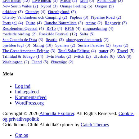
Live music
(12)
Live musik
(3)
Music
(2)
Møn
(6)
Nelson Can
(2)
New South Wales
(2)
Nyord
(3)
Orange Feeling
(5)
Oregon
(5)
orkideer
(3)
Ottenby
(4)
Ottenbylund
(2)
Ottenby Vandrarhem och Camping
(2)
Paphos
(3)
Pipeline Road
(2)
Portugal
(4)
Quito
(4)
Rancho Naturalista
(3)
recipe
(2)
Regnvejr
(2)
Resplendent Quetzal
(4)
RF15
(4)
RF16
(4)
ringmærkning
(4)
roadside birding
(2)
Roskilde Festival
(12)
Salta
(5)
San Gerardo de Dota
(3)
Seattle
(3)
shoegazer-dreamrock
(2)
Sjælden fugl
(3)
Skiing
(10)
Spanien
(2)
Surfers Paradise
(2)
tapas
(2)
The Great American Eclipse
(3)
Total Solar Eclipse
(4)
traner
(2)
Travel
(5)
Trinidad & Tobago
(14)
Twin Peaks
(2)
twitch
(5)
Ulvshale
(6)
USA
(8)
Washington
(2)
Öland
(5)
Ørnevåge
(2)
Meta
Log ind
Indlægsfeed
Kommentarfeed
WordPress.org
Copyright © 2026
Albicilla Explorer
. All Rights Reserved.
Cookie-
og privatlivspolitik
Gridalicious Child AlbicillaExplorer by
Catch Themes
Rul
Om os
op