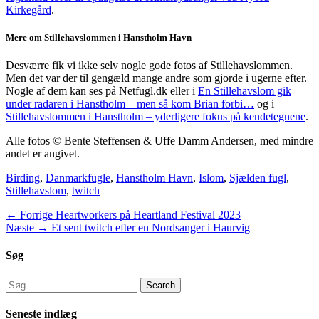
Kirkegård
.
Mere om Stillehavslommen i Hanstholm Havn
Desværre fik vi ikke selv nogle gode fotos af Stillehavslommen.
Men det var der til gengæld mange andre som gjorde i ugerne efter.
Nogle af dem kan ses på Netfugl.dk eller i
En Stillehavslom gik
under radaren i Hanstholm – men så kom Brian forbi…
og i
Stillehavslommen i Hanstholm – yderligere fokus på kendetegnene
.
Alle fotos © Bente Steffensen & Uffe Damm Andersen, med mindre
andet er angivet.
Categories
Tags
Birding
,
Danmark
fugle
,
Hanstholm Havn
,
Islom
,
Sjælden fugl
,
Stillehavslom
,
twitch
Indlægsnavigation
Previous
← Forrige
Heartworkers på Heartland Festival 2023
Next
post:
Næste →
Et sent twitch efter en Nordsanger i Haurvig
post:
Søg
Search
for:
Seneste indlæg