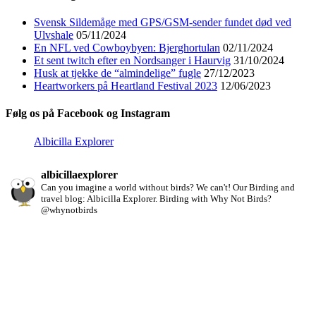
Svensk Sildemåge med GPS/GSM-sender fundet død ved
Ulvshale
05/11/2024
En NFL ved Cowboybyen: Bjerghortulan
02/11/2024
Et sent twitch efter en Nordsanger i Haurvig
31/10/2024
Husk at tjekke de “almindelige” fugle
27/12/2023
Heartworkers på Heartland Festival 2023
12/06/2023
Følg os på Facebook og Instagram
Albicilla Explorer
albicillaexplorer
Can you imagine a world without birds? We can't!
Our Birding and
travel blog: Albicilla Explorer.
Birding with Why Not Birds?
@whynotbirds