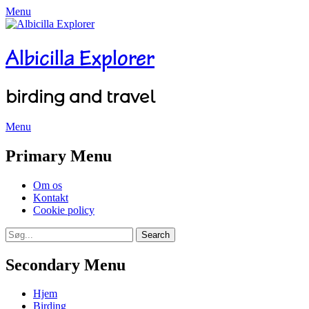
Menu
Albicilla Explorer
birding and travel
Menu
Facebook
Twitter
YouTube
Instagram
Primary Menu
Skip
Om os
to
Kontakt
content
Cookie policy
Search
Search
for:
Secondary Menu
Skip
Hjem
to
Birding