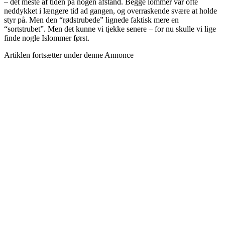
– det meste af tiden på nogen afstand. Begge lommer var ofte
neddykket i længere tid ad gangen, og overraskende svære at holde
styr på. Men den “rødstrubede” lignede faktisk mere en
“sortstrubet”. Men det kunne vi tjekke senere – for nu skulle vi lige
finde nogle Islommer først.
Artiklen fortsætter under denne Annonce