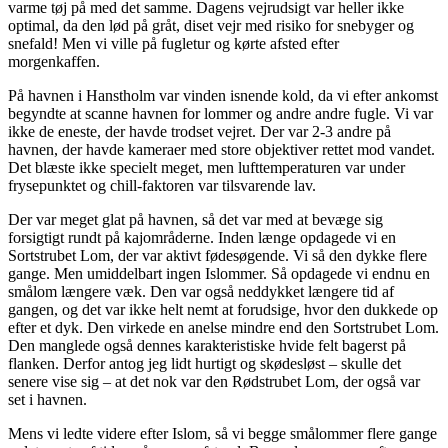
varme tøj på med det samme. Dagens vejrudsigt var heller ikke
optimal, da den lød på gråt, diset vejr med risiko for snebyger og
snefald! Men vi ville på fugletur og kørte afsted efter
morgenkaffen.
På havnen i Hanstholm var vinden isnende kold, da vi efter ankomst
begyndte at scanne havnen for lommer og andre andre fugle. Vi var
ikke de eneste, der havde trodset vejret. Der var 2-3 andre på
havnen, der havde kameraer med store objektiver rettet mod vandet.
Det blæste ikke specielt meget, men lufttemperaturen var under
frysepunktet og chill-faktoren var tilsvarende lav.
Der var meget glat på havnen, så det var med at bevæge sig
forsigtigt rundt på kajområderne. Inden længe opdagede vi en
Sortstrubet Lom, der var aktivt fødesøgende. Vi så den dykke flere
gange. Men umiddelbart ingen Islommer. Så opdagede vi endnu en
smålom længere væk. Den var også neddykket længere tid af
gangen, og det var ikke helt nemt at forudsige, hvor den dukkede op
efter et dyk. Den virkede en anelse mindre end den Sortstrubet Lom.
Den manglede også dennes karakteristiske hvide felt bagerst på
flanken. Derfor antog jeg lidt hurtigt og skødesløst – skulle det
senere vise sig – at det nok var den Rødstrubet Lom, der også var
set i havnen.
Mens vi ledte videre efter Islom, så vi begge smålommer flere gange