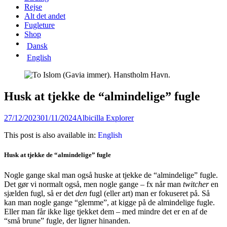
content
Rejse
Alt det andet
Fugleture
Shop
Dansk
English
Husk at tjekke de “almindelige” fugle
Posted
Author
27/12/2023
01/11/2024
Albicilla Explorer
on
This post is also available in:
English
Husk at tjekke de “almindelige” fugle
Nogle gange skal man også huske at tjekke de “almindelige” fugle.
Det gør vi normalt også, men nogle gange – fx når man
twitcher
en
sjælden fugl, så er det
den
fugl (eller art) man er fokuseret på. Så
kan man nogle gange “glemme”, at kigge på de almindelige fugle.
Eller man får ikke lige tjekket dem – med mindre det er en af de
“små brune” fugle, der ligner hinanden.