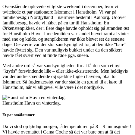
Ovenstående oplevede vi første weekend i december, hvor vi
twitchede et par stationære Islommer i Hanstholm. Vi var på
familiebesøg i Nordjylland – nærmere bestemt i Aalborg. Udover
familiebesøg, havde vi håbet på en tur til Hanstholm. En
Ørkenstenpikker, der i flere dage havde opholdt sig på stranden øst
for Hanstholm Havn. I mellemtiden var landet blevet ramt af vinter
med sne og kulde, og stenpikkeren var ikke blevet set de seneste
dage. Desværre var der stor sandsynlighed for, at den ikke “bare”
havde flyttet sig. Den var muligvis bukket under da den sikkert
havde fået svært ved at finde føde pga. sneen.
Med andre ord så var sandsynligheden for at få den som et nyt
“kryds” forsvindende lille – eller ikke-eksisterende. Men heldigvis
var der andre spændende og sjældne fugle i havnen, bl.a. to
Islommer. Så fuglemæssigt var der stadig en grund til at køre til
Hanstholm, når vi alligevel ville være i det nordjyske.
Hanstholm Havn en vinterdag.
Et par smålommer
Da vi stod op lørdag morgen, lå temperaturen på 8 – 9 minusgrader!
Vi havde overnattet i Cama Coche så det var bare om at få det