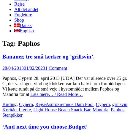
content
Rejse
Alt det andet
Fugleture
Shop
Dansk
English
Tag:
Paphos
Bananer, tre små lærker og ‘grillsvin’.
Posted
28/04/2013
01/02/2023
1 Comment
on
Paphos, Cypern 28. april 2013 [UDA] Der var allerede over 25 gr.
C, der var ingen vind og klokken var kun halv ti om formiddagen.
Vi kørte rundt på de små veje i kystområdet mellem Paphos og
Mandria for at
Læs mere… / Read More…
Categories
Tags
Birding
,
Cypern
,
Rejse
Asprokremnos Dam Pool
,
Cypern
,
grillsvin
,
Korttået Lærke
,
Light House Beach Snack Bar
,
Mandria
,
Paphos
,
Stenpikker
‘And next time you choose Budget’