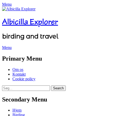
Menu
Albicilla Explorer
birding and travel
Menu
Facebook
Twitter
YouTube
Instagram
Primary Menu
Skip
Om os
to
Kontakt
content
Cookie policy
Search
Search
for:
Secondary Menu
Skip
Hjem
to
Birding