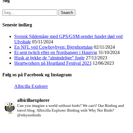
Søg
Search
for:
Seneste indlæg
Svensk Sildemåge med GPS/GSM-sender fundet død ved
Ulvshale
05/11/2024
En NFL ved Cowboybyen: Bjerghortulan
02/11/2024
Et sent twitch efter en Nordsanger i Haurvig
31/10/2024
Husk at tjekke de “almindelige” fugle
27/12/2023
Heartworkers på Heartland Festival 2023
12/06/2023
Følg os på Facebook og Instagram
Albicilla Explorer
albicillaexplorer
Can you imagine a world without birds? We can't!
Our Birding and
travel blog: Albicilla Explorer.
Birding with Why Not Birds?
@whynotbirds