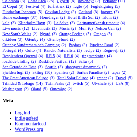
Colombia
(3)
Costa Rica
(25)
Cypern
(8)
dovendyr
(2)
Ecuador
(12)
El Copal
(3)
Festival
(4)
forårstræk
(2)
fugle
(5)
Fuglekigning
(5)
Fundacíon Jocotoco
(5)
Gavilan Lodge
(3)
Gotland
(8)
havørn
(2)
Home exchange
(37)
Horndrager
(2)
Hotel Brilla Sol
(2)
Islom
(2)
kale
(2)
Klintholm Havn
(3)
La Selva
(2)
Latinamerikansk timeout
(4)
Live music
(12)
Live musik
(3)
Music
(2)
Møn
(6)
Nelson Can
(2)
New South Wales
(2)
Nyord
(3)
Orange Feeling
(5)
Oregon
(5)
orkideer
(3)
Ottenby
(4)
Ottenbylund
(2)
Ottenby Vandrarhem och Camping
(2)
Paphos
(3)
Pipeline Road
(2)
Portugal
(4)
Quito
(4)
Rancho Naturalista
(3)
recipe
(2)
Regnvejr
(2)
Resplendent Quetzal
(4)
RF15
(4)
RF16
(4)
ringmærkning
(4)
roadside birding
(2)
Roskilde Festival
(12)
Salta
(5)
San Gerardo de Dota
(3)
Seattle
(3)
shoegazer-dreamrock
(2)
Sjælden fugl
(3)
Skiing
(10)
Spanien
(2)
Surfers Paradise
(2)
tapas
(2)
The Great American Eclipse
(3)
Total Solar Eclipse
(4)
traner
(2)
Travel
(5)
Trinidad & Tobago
(14)
Twin Peaks
(2)
twitch
(5)
Ulvshale
(6)
USA
(8)
Washington
(2)
Öland
(5)
Ørnevåge
(2)
Meta
Log ind
Indlægsfeed
Kommentarfeed
WordPress.org