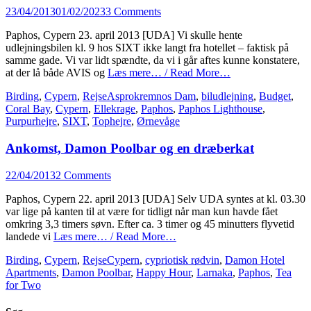
Posted
23/04/2013
01/02/2023
3 Comments
on
Paphos, Cypern 23. april 2013 [UDA] Vi skulle hente
udlejningsbilen kl. 9 hos SIXT ikke langt fra hotellet – faktisk på
samme gade. Vi var lidt spændte, da vi i går aftes kunne konstatere,
at der lå både AVIS og
Læs mere… / Read More…
Categories
Tags
Birding
,
Cypern
,
Rejse
Asprokremnos Dam
,
biludlejning
,
Budget
,
Coral Bay
,
Cypern
,
Ellekrage
,
Paphos
,
Paphos Lighthouse
,
Purpurhejre
,
SIXT
,
Tophejre
,
Ørnevåge
Ankomst, Damon Poolbar og en dræberkat
Posted
22/04/2013
2 Comments
on
Paphos, Cypern 22. april 2013 [UDA] Selv UDA syntes at kl. 03.30
var lige på kanten til at være for tidligt når man kun havde fået
omkring 3,3 timers søvn. Efter ca. 3 timer og 45 minutters flyvetid
landede vi
Læs mere… / Read More…
Categories
Tags
Birding
,
Cypern
,
Rejse
Cypern
,
cypriotisk rødvin
,
Damon Hotel
Apartments
,
Damon Poolbar
,
Happy Hour
,
Larnaka
,
Paphos
,
Tea
for Two