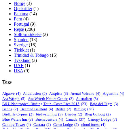
Norge
(3)
Opskrifter
(1)
Panama
(14)
Peru
(4)
Portugal
(9)
Rejse
(206)
Solformørkelse
(2)
Spanien
(13)
Sverige
(16)
Tjekkiet
(1)
Trinidad & Tobago
(15)
Tyskland
(3)
UAE
(1)
USA
(9)
Tags
Algarve
(4)
Andalusien
(5)
Antpitta
(3)
Arenal Volcano
(4)
Argentina
(4)
Asa Wrigth
(5)
Asa Wrigth Nature Centre
(2)
Australien
(8)
B&U Neotropical Birding Tour - Costa Rica 2015
(23)
Bajo del Tigre
(3)
Baños
(2)
Bearded Bellbird
(4)
Berlin
(2)
Birding
(38)
BirdLife Cyprus
(2)
birdwatching
(5)
Biæder
(2)
Bleg Gulbug
(2)
Blue Waters Inn
(3)
Buenaventura
(4)
Canada
(37)
Canopy Lodge
(7)
Canopy Tower
(4)
Castara
(2)
Cerro Lodge
(5)
cloud forest
(4)