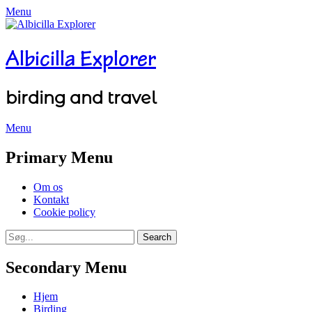
Menu
Albicilla Explorer
birding and travel
Menu
Facebook
Twitter
YouTube
Instagram
Primary Menu
Skip
Om os
to
Kontakt
content
Cookie policy
Search
Search
for:
Secondary Menu
Skip
Hjem
to
Birding