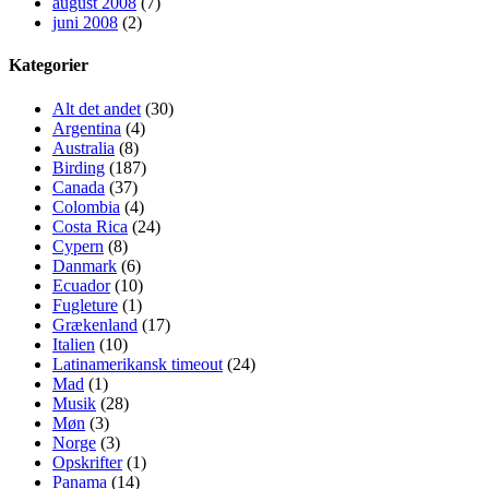
august 2008
(7)
juni 2008
(2)
Kategorier
Alt det andet
(30)
Argentina
(4)
Australia
(8)
Birding
(187)
Canada
(37)
Colombia
(4)
Costa Rica
(24)
Cypern
(8)
Danmark
(6)
Ecuador
(10)
Fugleture
(1)
Grækenland
(17)
Italien
(10)
Latinamerikansk timeout
(24)
Mad
(1)
Musik
(28)
Møn
(3)
Norge
(3)
Opskrifter
(1)
Panama
(14)