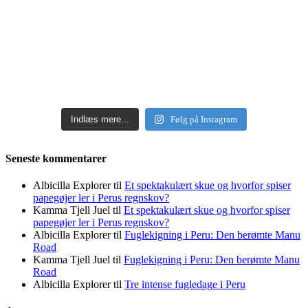
Indlæs mere...
Følg på Instagram
Seneste kommentarer
Albicilla Explorer
til
Et spektakulært skue og hvorfor spiser
papegøjer ler i Perus regnskov?
Kamma Tjell Juel
til
Et spektakulært skue og hvorfor spiser
papegøjer ler i Perus regnskov?
Albicilla Explorer
til
Fuglekigning i Peru: Den berømte Manu
Road
Kamma Tjell Juel
til
Fuglekigning i Peru: Den berømte Manu
Road
Albicilla Explorer
til
Tre intense fugledage i Peru