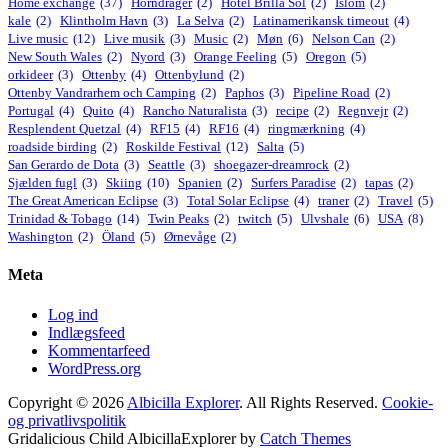
Home exchange
(37)
Horndrager
(2)
Hotel Brilla Sol
(2)
Islom
(2)
kale
(2)
Klintholm Havn
(3)
La Selva
(2)
Latinamerikansk timeout
(4)
Live music
(12)
Live musik
(3)
Music
(2)
Møn
(6)
Nelson Can
(2)
New South Wales
(2)
Nyord
(3)
Orange Feeling
(5)
Oregon
(5)
orkideer
(3)
Ottenby
(4)
Ottenbylund
(2)
Ottenby Vandrarhem och Camping
(2)
Paphos
(3)
Pipeline Road
(2)
Portugal
(4)
Quito
(4)
Rancho Naturalista
(3)
recipe
(2)
Regnvejr
(2)
Resplendent Quetzal
(4)
RF15
(4)
RF16
(4)
ringmærkning
(4)
roadside birding
(2)
Roskilde Festival
(12)
Salta
(5)
San Gerardo de Dota
(3)
Seattle
(3)
shoegazer-dreamrock
(2)
Sjælden fugl
(3)
Skiing
(10)
Spanien
(2)
Surfers Paradise
(2)
tapas
(2)
The Great American Eclipse
(3)
Total Solar Eclipse
(4)
traner
(2)
Travel
(5)
Trinidad & Tobago
(14)
Twin Peaks
(2)
twitch
(5)
Ulvshale
(6)
USA
(8)
Washington
(2)
Öland
(5)
Ørnevåge
(2)
Meta
Log ind
Indlægsfeed
Kommentarfeed
WordPress.org
Copyright © 2026
Albicilla Explorer
. All Rights Reserved.
Cookie-
og privatlivspolitik
Gridalicious Child AlbicillaExplorer by
Catch Themes