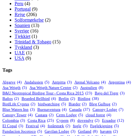
Peru
(4)
Portugal
(9)
Rejse
(206)
Solformørkelse
(2)
Spanien
(13)
Sverige
(16)
Tjekkiet
(1)
Trinidad & Tobago
(15)
Tyskland
(3)
UAE
(1)
USA
(9)
Tags
Algarve
(4)
Andalusien
(5)
Antpitta
(3)
Arenal Volcano
(4)
Argentina
(4)
Asa Wrigth
(5)
Asa Wrigth Nature Centre
(2)
Australien
(8)
B&U Neotropical Birding Tour - Costa Rica 2015
(23)
Bajo del Tigre
(3)
Baños
(2)
Bearded Bellbird
(4)
Berlin
(2)
Birding
(38)
BirdLife Cyprus
(2)
birdwatching
(5)
Biæder
(2)
Bleg Gulbug
(2)
Blue Waters Inn
(3)
Buenaventura
(4)
Canada
(37)
Canopy Lodge
(7)
Canopy Tower
(4)
Castara
(2)
Cerro Lodge
(5)
cloud forest
(4)
Colombia
(3)
Costa Rica
(25)
Cypern
(8)
dovendyr
(2)
Ecuador
(12)
El Copal
(3)
Festival
(4)
forårstræk
(2)
fugle
(5)
Fuglekigning
(5)
Fundacíon Jocotoco
(5)
Gavilan Lodge
(3)
Gotland
(8)
havørn
(2)