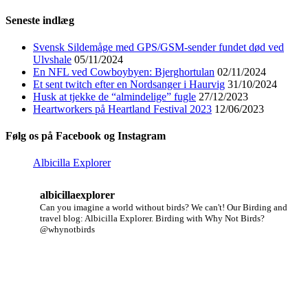
for:
Seneste indlæg
Svensk Sildemåge med GPS/GSM-sender fundet død ved
Ulvshale
05/11/2024
En NFL ved Cowboybyen: Bjerghortulan
02/11/2024
Et sent twitch efter en Nordsanger i Haurvig
31/10/2024
Husk at tjekke de “almindelige” fugle
27/12/2023
Heartworkers på Heartland Festival 2023
12/06/2023
Følg os på Facebook og Instagram
Albicilla Explorer
albicillaexplorer
Can you imagine a world without birds? We can't!
Our Birding and
travel blog: Albicilla Explorer.
Birding with Why Not Birds?
@whynotbirds