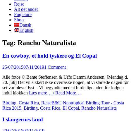
content
Rejse
Alt det andet
Fugleture
Shop
Dansk
English
Tag:
Rancho Naturalista
En cowboy, et hold tyskere og El Copal
Posted
25/07/2015
07/11/2019
1 Comment
on
Alle fotos © Bente Steffensen & Uffe Damm Andersen. [Mandag d.
20. juli] Det vil sikkert ikke overraske nogen, at vi startede dagen før
set var blevet lyst . Vi begyndte med at birde lige uden for lodgen
indtil klokken
Læs mere… / Read More…
Categories
Tags
Birding
,
Costa Rica
,
Rejse
B&U Neotropical Birding Tour - Costa
Rica 2015
,
Birding
,
Costa Rica
,
El Copal
,
Rancho Naturalista
I slangernes land
Posted
20/07/2015
07/11/2019