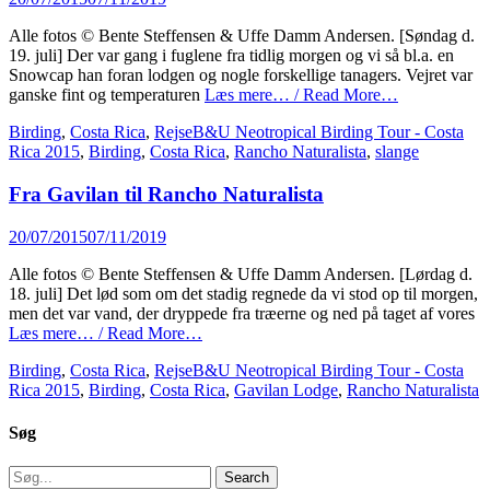
on
Alle fotos © Bente Steffensen & Uffe Damm Andersen. [Søndag d.
19. juli] Der var gang i fuglene fra tidlig morgen og vi så bl.a. en
Snowcap han foran lodgen og nogle forskellige tanagers. Vejret var
ganske fint og temperaturen
Læs mere… / Read More…
Categories
Tags
Birding
,
Costa Rica
,
Rejse
B&U Neotropical Birding Tour - Costa
Rica 2015
,
Birding
,
Costa Rica
,
Rancho Naturalista
,
slange
Fra Gavilan til Rancho Naturalista
Posted
20/07/2015
07/11/2019
on
Alle fotos © Bente Steffensen & Uffe Damm Andersen. [Lørdag d.
18. juli] Det lød som om det stadig regnede da vi stod op til morgen,
men det var vand, der dryppede fra træerne og ned på taget af vores
Læs mere… / Read More…
Categories
Tags
Birding
,
Costa Rica
,
Rejse
B&U Neotropical Birding Tour - Costa
Rica 2015
,
Birding
,
Costa Rica
,
Gavilan Lodge
,
Rancho Naturalista
Søg
Search