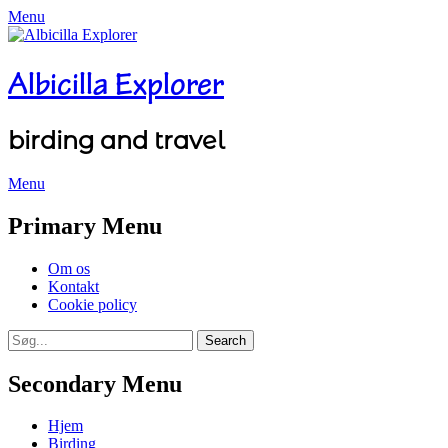
Menu
Albicilla Explorer
birding and travel
Menu
Facebook
Twitter
YouTube
Instagram
Primary Menu
Skip
Om os
to
Kontakt
content
Cookie policy
Search
Search
for:
Secondary Menu
Skip
Hjem
to
Birding