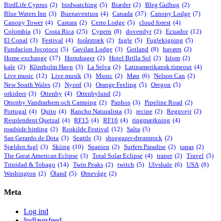
BirdLife Cyprus
(2)
birdwatching
(5)
Biæder
(2)
Bleg Gulbug
(2)
Blue Waters Inn
(3)
Buenaventura
(4)
Canada
(37)
Canopy Lodge
(7)
Canopy Tower
(4)
Castara
(2)
Cerro Lodge
(5)
cloud forest
(4)
Colombia
(3)
Costa Rica
(25)
Cypern
(8)
dovendyr
(2)
Ecuador
(12)
El Copal
(3)
Festival
(4)
forårstræk
(2)
fugle
(5)
Fuglekigning
(5)
Fundacíon Jocotoco
(5)
Gavilan Lodge
(3)
Gotland
(8)
havørn
(2)
Home exchange
(37)
Horndrager
(2)
Hotel Brilla Sol
(2)
Islom
(2)
kale
(2)
Klintholm Havn
(3)
La Selva
(2)
Latinamerikansk timeout
(4)
Live music
(12)
Live musik
(3)
Music
(2)
Møn
(6)
Nelson Can
(2)
New South Wales
(2)
Nyord
(3)
Orange Feeling
(5)
Oregon
(5)
orkideer
(3)
Ottenby
(4)
Ottenbylund
(2)
Ottenby Vandrarhem och Camping
(2)
Paphos
(3)
Pipeline Road
(2)
Portugal
(4)
Quito
(4)
Rancho Naturalista
(3)
recipe
(2)
Regnvejr
(2)
Resplendent Quetzal
(4)
RF15
(4)
RF16
(4)
ringmærkning
(4)
roadside birding
(2)
Roskilde Festival
(12)
Salta
(5)
San Gerardo de Dota
(3)
Seattle
(3)
shoegazer-dreamrock
(2)
Sjælden fugl
(3)
Skiing
(10)
Spanien
(2)
Surfers Paradise
(2)
tapas
(2)
The Great American Eclipse
(3)
Total Solar Eclipse
(4)
traner
(2)
Travel
(5)
Trinidad & Tobago
(14)
Twin Peaks
(2)
twitch
(5)
Ulvshale
(6)
USA
(8)
Washington
(2)
Öland
(5)
Ørnevåge
(2)
Meta
Log ind
Indlægsfeed