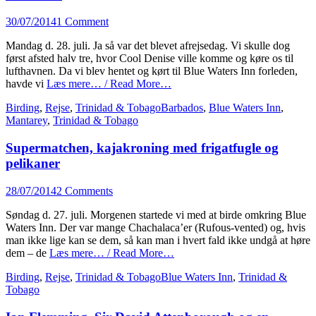
Posted
30/07/2014
1 Comment
on
Mandag d. 28. juli. Ja så var det blevet afrejsedag. Vi skulle dog
først afsted halv tre, hvor Cool Denise ville komme og køre os til
lufthavnen. Da vi blev hentet og kørt til Blue Waters Inn forleden,
havde vi
Læs mere… / Read More…
Categories
Tags
Birding
,
Rejse
,
Trinidad & Tobago
Barbados
,
Blue Waters Inn
,
Mantarey
,
Trinidad & Tobago
Supermatchen, kajakroning med frigatfugle og
pelikaner
Posted
28/07/2014
2 Comments
on
Søndag d. 27. juli. Morgenen startede vi med at birde omkring Blue
Waters Inn. Der var mange Chachalaca’er (Rufous-vented) og, hvis
man ikke lige kan se dem, så kan man i hvert fald ikke undgå at høre
dem – de
Læs mere… / Read More…
Categories
Tags
Birding
,
Rejse
,
Trinidad & Tobago
Blue Waters Inn
,
Trinidad &
Tobago