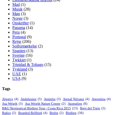
Mad
(1)
Musik
(28)
Møn
(3)
Norge
(3)
Opskrifter
(1)
Panama
(14)
Peru
(4)
Portugal
(9)
Rejse
(206)
Solformørkelse
(2)
Spanien
(13)
Sverige
(16)
Tjekkiet
(1)
Trinidad & Tobago
(15)
Tyskland
(3)
UAE
(1)
USA
(9)
Tags
Algarve
(4)
Andalusien
(5)
Antpitta
(3)
Arenal Volcano
(4)
Argentina
(4)
Asa Wrigth
(5)
Asa Wrigth Nature Centre
(2)
Australien
(8)
B&U Neotropical Birding Tour - Costa Rica 2015
(23)
Bajo del Tigre
(3)
Baños
(2)
Bearded Bellbird
(4)
Berlin
(2)
Birding
(38)