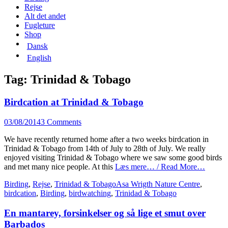
content
Rejse
Alt det andet
Fugleture
Shop
Dansk
English
Tag:
Trinidad & Tobago
Birdcation at Trinidad & Tobago
Posted
03/08/2014
3 Comments
on
We have recently returned home after a two weeks birdcation in
Trinidad & Tobago from 14th of July to 28th of July. We really
enjoyed visiting Trinidad & Tobago where we saw some good birds
and met many nice people. At this
Læs mere… / Read More…
Categories
Tags
Birding
,
Rejse
,
Trinidad & Tobago
Asa Wrigth Nature Centre
,
birdcation
,
Birding
,
birdwatching
,
Trinidad & Tobago
En mantarey, forsinkelser og så lige et smut over
Barbados