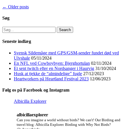
Post
←
Older posts
navigation
Søg
Search
for:
Seneste indlæg
Svensk Sildemåge med GPS/GSM-sender fundet død ved
Ulvshale
05/11/2024
En NFL ved Cowboybyen: Bjerghortulan
02/11/2024
Et sent twitch efter en Nordsanger i Haurvig
31/10/2024
Husk at tjekke de “almindelige” fugle
27/12/2023
Heartworkers på Heartland Festival 2023
12/06/2023
Følg os på Facebook og Instagram
Albicilla Explorer
albicillaexplorer
Can you imagine a world without birds? We can't!
Our Birding and
travel blog: Albicilla Explorer.
Birding with Why Not Birds?