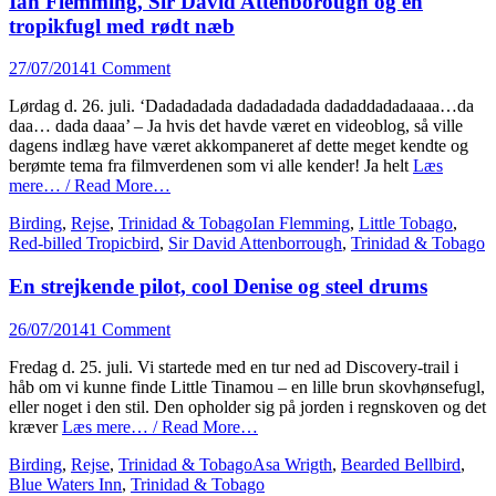
Ian Flemming, Sir David Attenborough og en
tropikfugl med rødt næb
Posted
27/07/2014
1 Comment
on
Lørdag d. 26. juli. ‘Dadadadada dadadadada dadaddadadaaaa…da
daa… dada daaa’ – Ja hvis det havde været en videoblog, så ville
dagens indlæg have været akkompaneret af dette meget kendte og
berømte tema fra filmverdenen som vi alle kender! Ja helt
Læs
mere… / Read More…
Categories
Tags
Birding
,
Rejse
,
Trinidad & Tobago
Ian Flemming
,
Little Tobago
,
Red-billed Tropicbird
,
Sir David Attenborrough
,
Trinidad & Tobago
En strejkende pilot, cool Denise og steel drums
Posted
26/07/2014
1 Comment
on
Fredag d. 25. juli. Vi startede med en tur ned ad Discovery-trail i
håb om vi kunne finde Little Tinamou – en lille brun skovhønsefugl,
eller noget i den stil. Den opholder sig på jorden i regnskoven og det
kræver
Læs mere… / Read More…
Categories
Tags
Birding
,
Rejse
,
Trinidad & Tobago
Asa Wrigth
,
Bearded Bellbird
,
Blue Waters Inn
,
Trinidad & Tobago