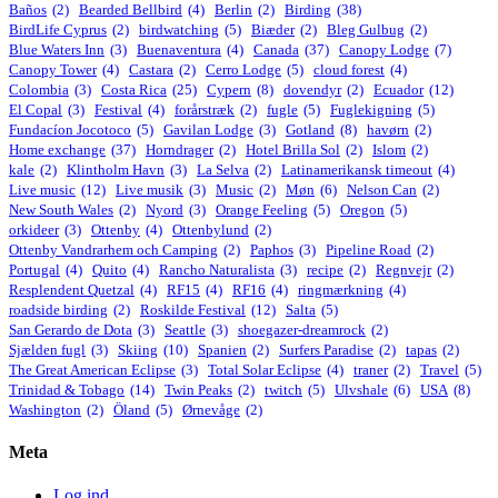
Baños
(2)
Bearded Bellbird
(4)
Berlin
(2)
Birding
(38)
BirdLife Cyprus
(2)
birdwatching
(5)
Biæder
(2)
Bleg Gulbug
(2)
Blue Waters Inn
(3)
Buenaventura
(4)
Canada
(37)
Canopy Lodge
(7)
Canopy Tower
(4)
Castara
(2)
Cerro Lodge
(5)
cloud forest
(4)
Colombia
(3)
Costa Rica
(25)
Cypern
(8)
dovendyr
(2)
Ecuador
(12)
El Copal
(3)
Festival
(4)
forårstræk
(2)
fugle
(5)
Fuglekigning
(5)
Fundacíon Jocotoco
(5)
Gavilan Lodge
(3)
Gotland
(8)
havørn
(2)
Home exchange
(37)
Horndrager
(2)
Hotel Brilla Sol
(2)
Islom
(2)
kale
(2)
Klintholm Havn
(3)
La Selva
(2)
Latinamerikansk timeout
(4)
Live music
(12)
Live musik
(3)
Music
(2)
Møn
(6)
Nelson Can
(2)
New South Wales
(2)
Nyord
(3)
Orange Feeling
(5)
Oregon
(5)
orkideer
(3)
Ottenby
(4)
Ottenbylund
(2)
Ottenby Vandrarhem och Camping
(2)
Paphos
(3)
Pipeline Road
(2)
Portugal
(4)
Quito
(4)
Rancho Naturalista
(3)
recipe
(2)
Regnvejr
(2)
Resplendent Quetzal
(4)
RF15
(4)
RF16
(4)
ringmærkning
(4)
roadside birding
(2)
Roskilde Festival
(12)
Salta
(5)
San Gerardo de Dota
(3)
Seattle
(3)
shoegazer-dreamrock
(2)
Sjælden fugl
(3)
Skiing
(10)
Spanien
(2)
Surfers Paradise
(2)
tapas
(2)
The Great American Eclipse
(3)
Total Solar Eclipse
(4)
traner
(2)
Travel
(5)
Trinidad & Tobago
(14)
Twin Peaks
(2)
twitch
(5)
Ulvshale
(6)
USA
(8)
Washington
(2)
Öland
(5)
Ørnevåge
(2)
Meta
Log ind