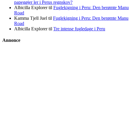
papegøjer ler i Perus regnskov?
Albicilla Explorer
til
Fuglekigning i Peru: Den berømte Manu
Road
Kamma Tjell Juel
til
Fuglekigning i Peru: Den berømte Manu
Road
Albicilla Explorer
til
Tre intense fugledage i Peru
Annonce