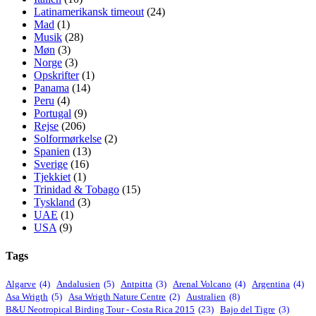
Latinamerikansk timeout
(24)
Mad
(1)
Musik
(28)
Møn
(3)
Norge
(3)
Opskrifter
(1)
Panama
(14)
Peru
(4)
Portugal
(9)
Rejse
(206)
Solformørkelse
(2)
Spanien
(13)
Sverige
(16)
Tjekkiet
(1)
Trinidad & Tobago
(15)
Tyskland
(3)
UAE
(1)
USA
(9)
Tags
Algarve
(4)
Andalusien
(5)
Antpitta
(3)
Arenal Volcano
(4)
Argentina
(4)
Asa Wrigth
(5)
Asa Wrigth Nature Centre
(2)
Australien
(8)
B&U Neotropical Birding Tour - Costa Rica 2015
(23)
Bajo del Tigre
(3)