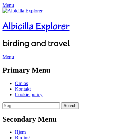
Menu
Albicilla Explorer
birding and travel
Menu
Facebook
Twitter
YouTube
Instagram
Primary Menu
Skip
Om os
to
Kontakt
content
Cookie policy
Search
Search
for:
Secondary Menu
Skip
Hjem
to
Birding