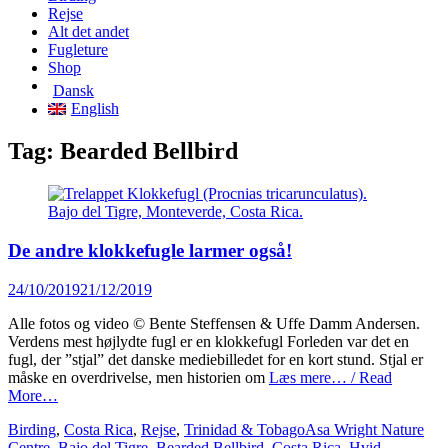
content
Rejse
Alt det andet
Fugleture
Shop
Dansk
English
Tag:
Bearded Bellbird
De andre klokkefugle larmer også!
Posted
24/10/2019
21/12/2019
on
Alle fotos og video © Bente Steffensen & Uffe Damm Andersen.
Verdens mest højlydte fugl er en klokkefugl Forleden var det en
fugl, der ”stjal” det danske mediebilledet for en kort stund. Stjal er
måske en overdrivelse, men historien om
Læs mere… / Read
More…
Categories
Tags
Birding
,
Costa Rica
,
Rejse
,
Trinidad & Tobago
Asa Wright Nature
Centre
,
Bajo del Tigre
,
Bearded Bellbird
,
Costa Rica
,
Hvid