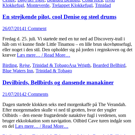
Klokkefugl
,
Monteverde
,
Trelappet Klokkefugl
,
Trinidad
En strejkende pilot, cool Denise og steel drums
Posted
26/07/2014
1 Comment
on
Fredag d. 25. juli. Vi startede med en tur ned ad Discovery-trail i
håb om vi kunne finde Little Tinamou – en lille brun skovhønsefugl,
eller noget i den stil. Den opholder sig på jorden i regnskoven og det
kræver
Læs mere… / Read More…
Categories
Tags
Birding
,
Rejse
,
Trinidad & Tobago
Asa Wrigth
,
Bearded Bellbird
,
Blue Waters Inn
,
Trinidad & Tobago
Devilbirds, Bellbirds og dansende manakiner
Posted
21/07/2014
2 Comments
on
Dagen startede klokken seks med morgenkaffe på The Verandah.
Efter morgenmaden skulle vi ned til grotten, hvor der yngler
Oilbirds – den eneste frugtædende nataktive fugl i verdenen, som
bruger ekkolokation som navigation. Oilbird Cave turen indgår som
en del
Læs mere… / Read More…