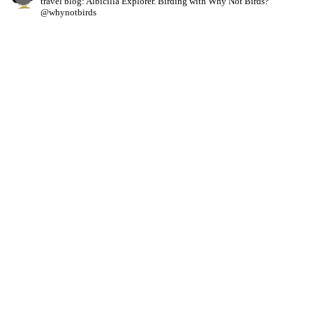
travel blog: Albicilla Explorer.
Birding with Why Not Birds?
@whynotbirds