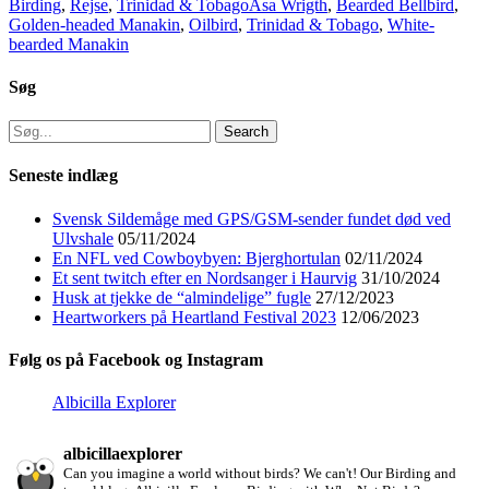
Categories
Tags
Birding
,
Rejse
,
Trinidad & Tobago
Asa Wrigth
,
Bearded Bellbird
,
Golden-headed Manakin
,
Oilbird
,
Trinidad & Tobago
,
White-
bearded Manakin
Søg
Search
for:
Seneste indlæg
Svensk Sildemåge med GPS/GSM-sender fundet død ved
Ulvshale
05/11/2024
En NFL ved Cowboybyen: Bjerghortulan
02/11/2024
Et sent twitch efter en Nordsanger i Haurvig
31/10/2024
Husk at tjekke de “almindelige” fugle
27/12/2023
Heartworkers på Heartland Festival 2023
12/06/2023
Følg os på Facebook og Instagram
Albicilla Explorer
albicillaexplorer
Can you imagine a world without birds? We can't!
Our Birding and