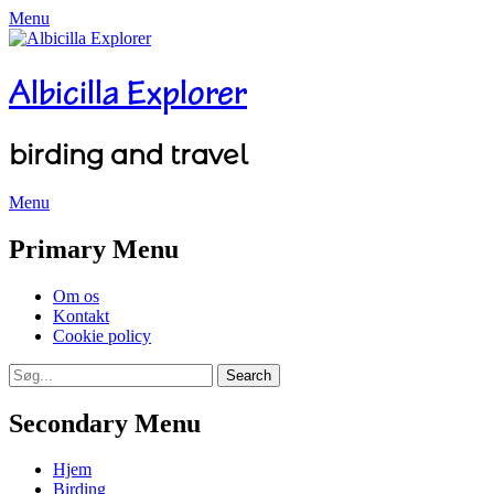
Menu
Albicilla Explorer
birding and travel
Menu
Facebook
Twitter
YouTube
Instagram
Primary Menu
Skip
Om os
to
Kontakt
content
Cookie policy
Search
Search
for:
Secondary Menu
Skip
Hjem
to
Birding