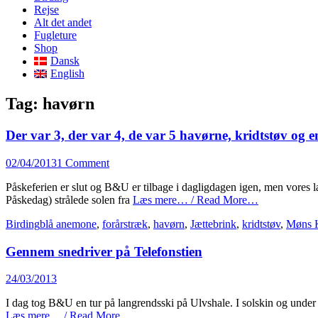
content
Rejse
Alt det andet
Fugleture
Shop
Dansk
English
Tag:
havørn
Der var 3, der var 4, de var 5 havørne, kridtstøv og e
Posted
02/04/2013
1 Comment
on
Påskeferien er slut og B&U er tilbage i dagligdagen igen, men vores 
Påskedag) strålede solen fra
Læs mere… / Read More…
Categories
Tags
Birding
blå anemone
,
forårstræk
,
havørn
,
Jættebrink
,
kridtstøv
,
Møns K
Gennem snedriver på Telefonstien
Posted
24/03/2013
on
I dag tog B&U en tur på langrendsski på Ulvshale. I solskin og under e
Læs mere… / Read More…