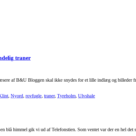
ndelig traner
læsere af B&U Bloggen skal ikke snydes for et lille indlæg og billeder 
lint
,
Nyord
,
rovfugle
,
traner
,
Tyreholm
,
Ulvshale
n blå himmel gik vi ud af Telefonstien. Som ventet var der en hel det s