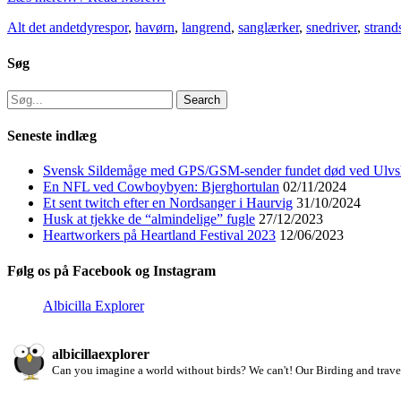
Categories
Tags
Alt det andet
dyrespor
,
havørn
,
langrend
,
sanglærker
,
snedriver
,
strand
Søg
Search
for:
Seneste indlæg
Svensk Sildemåge med GPS/GSM-sender fundet død ved Ulvs
En NFL ved Cowboybyen: Bjerghortulan
02/11/2024
Et sent twitch efter en Nordsanger i Haurvig
31/10/2024
Husk at tjekke de “almindelige” fugle
27/12/2023
Heartworkers på Heartland Festival 2023
12/06/2023
Følg os på Facebook og Instagram
Albicilla Explorer
albicillaexplorer
Can you imagine a world without birds? We can't!
Our Birding and travel