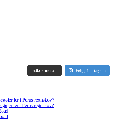
Indlæs mere...
Følg på Instagram
egøjer ler i Perus regnskov?
egøjer ler i Perus regnskov?
Road
Road