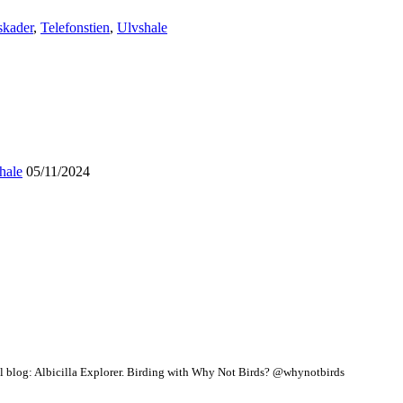
skader
,
Telefonstien
,
Ulvshale
hale
05/11/2024
 blog: Albicilla Explorer.
Birding with Why Not Birds? @whynotbirds