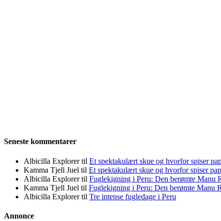
Seneste kommentarer
Albicilla Explorer
til
Et spektakulært skue og hvorfor spiser pap
Kamma Tjell Juel
til
Et spektakulært skue og hvorfor spiser pap
Albicilla Explorer
til
Fuglekigning i Peru: Den berømte Manu 
Kamma Tjell Juel
til
Fuglekigning i Peru: Den berømte Manu 
Albicilla Explorer
til
Tre intense fugledage i Peru
Annonce