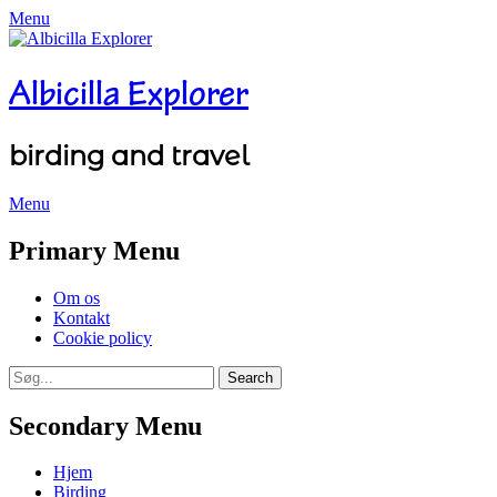
Menu
Albicilla Explorer
birding and travel
Menu
Facebook
Twitter
YouTube
Instagram
Primary Menu
Skip
Om os
to
Kontakt
content
Cookie policy
Search
Search
for:
Secondary Menu
Skip
Hjem
to
Birding