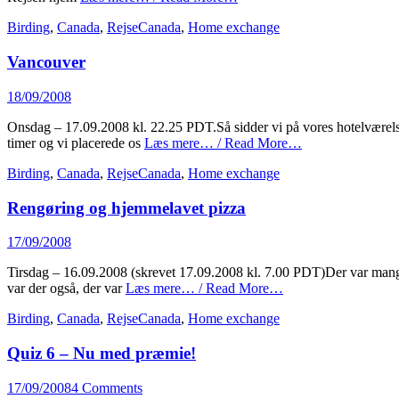
Categories
Tags
Birding
,
Canada
,
Rejse
Canada
,
Home exchange
Vancouver
Posted
18/09/2008
on
Onsdag – 17.09.2008 kl. 22.25 PDT.Så sidder vi på vores hotelværels
timer og vi placerede os
Læs mere… / Read More…
Categories
Tags
Birding
,
Canada
,
Rejse
Canada
,
Home exchange
Rengøring og hjemmelavet pizza
Posted
17/09/2008
on
Tirsdag – 16.09.2008 (skrevet 17.09.2008 kl. 7.00 PDT)Der var mange 
var der også, der var
Læs mere… / Read More…
Categories
Tags
Birding
,
Canada
,
Rejse
Canada
,
Home exchange
Quiz 6 – Nu med præmie!
Posted
17/09/2008
4 Comments