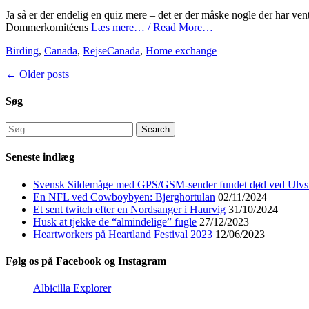
on
Ja så er der endelig en quiz mere – det er der måske nogle der har v
Dommerkomitéens
Læs mere… / Read More…
Categories
Tags
Birding
,
Canada
,
Rejse
Canada
,
Home exchange
Post
←
Older posts
navigation
Søg
Search
for:
Seneste indlæg
Svensk Sildemåge med GPS/GSM-sender fundet død ved Ulvs
En NFL ved Cowboybyen: Bjerghortulan
02/11/2024
Et sent twitch efter en Nordsanger i Haurvig
31/10/2024
Husk at tjekke de “almindelige” fugle
27/12/2023
Heartworkers på Heartland Festival 2023
12/06/2023
Følg os på Facebook og Instagram
Albicilla Explorer