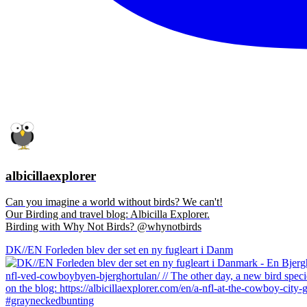
albicillaexplorer
Can you imagine a world without birds? We can't!
Our Birding and travel blog: Albicilla Explorer.
Birding with Why Not Birds? @whynotbirds
DK//EN Forleden blev der set en ny fugleart i Danm