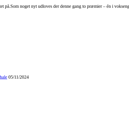
entet på.Som noget nyt udloves der denne gang to præmier – én i vokseng
hale
05/11/2024