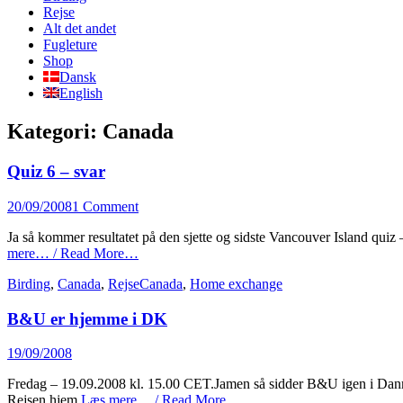
content
Rejse
Alt det andet
Fugleture
Shop
Dansk
English
Kategori:
Canada
Quiz 6 – svar
Posted
20/09/2008
1 Comment
on
Ja så kommer resultatet på den sjette og sidste Vancouver Island qui
mere… / Read More…
Categories
Tags
Birding
,
Canada
,
Rejse
Canada
,
Home exchange
B&U er hjemme i DK
Posted
19/09/2008
on
Fredag – 19.09.2008 kl. 15.00 CET.Jamen så sidder B&U igen i Danma
Rejsen hjem
Læs mere… / Read More…