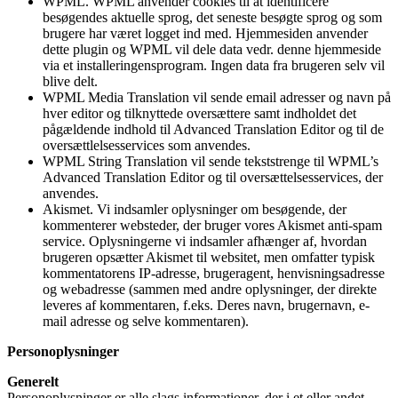
WPML. WPML anvender cookies til at identificere
besøgendes aktuelle sprog, det seneste besøgte sprog og som
brugere har været logget ind med. Hjemmesiden anvender
dette plugin og WPML vil dele data vedr. denne hjemmeside
via et installeringensprogram. Ingen data fra brugeren selv vil
blive delt.
WPML Media Translation vil sende email adresser og navn på
hver editor og tilknyttede oversættere samt indholdet det
pågældende indhold til Advanced Translation Editor og til de
oversættlelsesservices som anvendes.
WPML String Translation vil sende tekststrenge til WPML’s
Advanced Translation Editor og til oversættelsesservices, der
anvendes.
Akismet. Vi indsamler oplysninger om besøgende, der
kommenterer websteder, der bruger vores Akismet anti-spam
service. Oplysningerne vi indsamler afhænger af, hvordan
brugeren opsætter Akismet til websitet, men omfatter typisk
kommentatorens IP-adresse, brugeragent, henvisningsadresse
og webadresse (sammen med andre oplysninger, der direkte
leveres af kommentaren, f.eks. Deres navn, brugernavn, e-
mail adresse og selve kommentaren).
Personoplysninger
Generelt
Personoplysninger er alle slags informationer, der i et eller andet