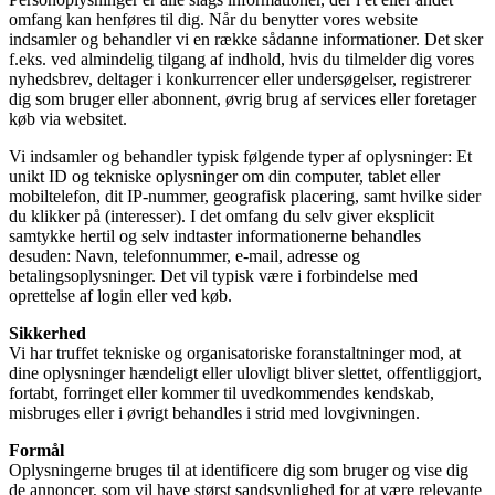
omfang kan henføres til dig. Når du benytter vores website
indsamler og behandler vi en række sådanne informationer. Det sker
f.eks. ved almindelig tilgang af indhold, hvis du
tilmelder dig vores
nyhedsbrev, deltager i konkurrencer eller undersøgelser, registrerer
dig som bruger eller abonnent, øvrig brug af services eller foretager
køb via websitet.
Vi indsamler og behandler typisk følgende typer af oplysninger: Et
unikt ID og tekniske oplysninger om din computer, tablet eller
mobiltelefon, dit IP-nummer, geografisk placering, samt hvilke sider
du klikker på (interesser). I det omfang du selv giver eksplicit
samtykke hertil og selv indtaster informationerne behandles
desuden:
Navn, telefonnummer, e-mail, adresse og
betalingsoplysninger. Det vil typisk være i forbindelse med
oprettelse af login eller ved køb.
Sikkerhed
Vi har truffet
tekniske og organisatoriske foranstaltninger
mod, at
dine oplysninger hændeligt eller ulovligt bliver slettet, offentliggjort,
fortabt, forringet eller kommer til uvedkommendes kendskab,
misbruges eller i øvrigt behandles i strid med lovgivningen.
Formål
Oplysningerne bruges til at identificere dig som bruger og vise dig
de annoncer, som vil have størst sandsynlighed for at være relevante