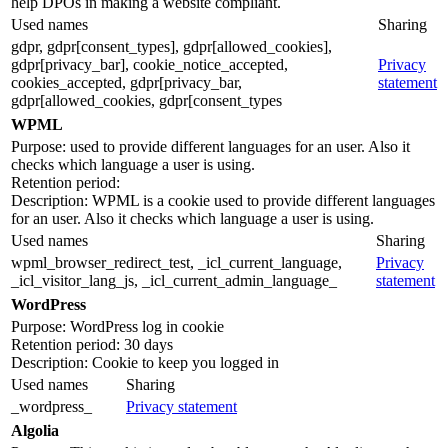
help DPOs in making a website compliant.
Used names
Sharing
gdpr, gdpr[consent_types], gdpr[allowed_cookies],
gdpr[privacy_bar], cookie_notice_accepted,
Privacy
cookies_accepted, gdpr[privacy_bar,
statement
gdpr[allowed_cookies, gdpr[consent_types
WPML
Purpose: used to provide different languages for an user. Also it
checks which language a user is using.
Retention period:
Description: WPML is a cookie used to provide different languages
for an user. Also it checks which language a user is using.
Used names
Sharing
wpml_browser_redirect_test, _icl_current_language,
Privacy
_icl_visitor_lang_js, _icl_current_admin_language_
statement
WordPress
Purpose: WordPress log in cookie
Retention period: 30 days
Description: Cookie to keep you logged in
Used names
Sharing
_wordpress_
Privacy statement
Algolia