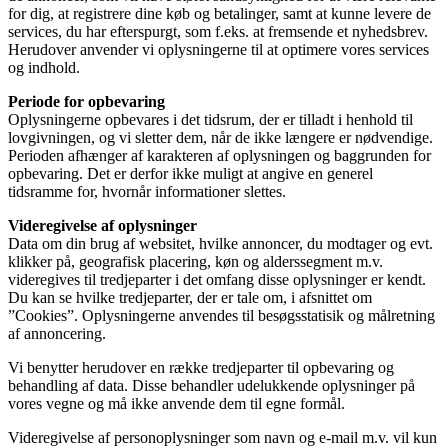
for dig, at
registrere dine køb og betalinger,
samt at kunne levere de
services, du har efterspurgt, som f.eks. at
fremsende et nyhedsbrev.
Herudover anvender vi oplysningerne til at optimere vores services
og indhold.
Periode for opbevaring
Oplysningerne opbevares i det tidsrum, der er tilladt i henhold til
lovgivningen, og vi sletter dem, når de ikke længere er nødvendige.
Perioden afhænger af karakteren af oplysningen og baggrunden for
opbevaring.
Det er derfor ikke muligt at angive en generel
tidsramme for, hvornår informationer slettes.
Videregivelse af oplysninger
Data om din brug af websitet, hvilke annoncer, du modtager og evt.
klikker på, geografisk placering, køn og alderssegment m.v.
videregives til tredjeparter i det omfang disse oplysninger er kendt.
Du kan se hvilke tredjeparter, der er tale om, i afsnittet om
”Cookies”. Oplysningerne anvendes til besøgsstatisik og målretning
af annoncering.
Vi benytter herudover en række tredjeparter til opbevaring og
behandling af data.
Disse behandler udelukkende oplysninger på
vores vegne og må ikke anvende dem til egne formål.
Videregivelse af personoplysninger som navn og e-mail m.v. vil kun