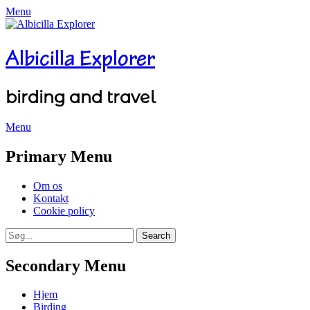
Menu
Albicilla Explorer
birding and travel
Menu
Facebook
Twitter
YouTube
Instagram
Primary Menu
Skip
Om os
to
Kontakt
content
Cookie policy
Search
Search
for:
Secondary Menu
Skip
Hjem
to
Birding