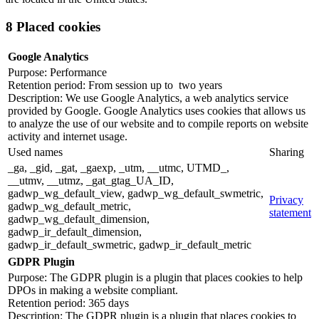
8 Placed cookies
Google Analytics
Purpose: Performance
Retention period: From session up to two years
Description: We use Google Analytics, a web analytics service
provided by Google. Google Analytics uses cookies that allows us
to analyze the use of our website and to compile reports on website
activity and internet usage.
Used names
Sharing
_ga, _gid, _gat, _gaexp, _utm, __utmc, UTMD_,
__utmv, __utmz, _gat_gtag_UA_ID,
gadwp_wg_default_view, gadwp_wg_default_swmetric,
Privacy
gadwp_wg_default_metric,
statement
gadwp_wg_default_dimension,
gadwp_ir_default_dimension,
gadwp_ir_default_swmetric, gadwp_ir_default_metric
GDPR Plugin
Purpose: The GDPR plugin is a plugin that places cookies to help
DPOs in making a website compliant.
Retention period: 365 days
Description: The GDPR plugin is a plugin that places cookies to