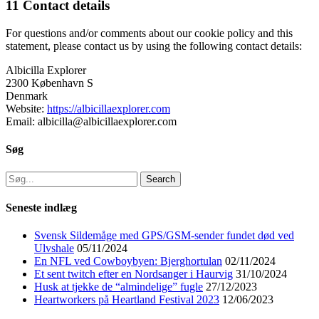
11 Contact details
For questions and/or comments about our cookie policy and this
statement, please contact us by using the following contact details:
Albicilla Explorer
2300 København S
Denmark
Website:
https://albicillaexplorer.com
Email: albicilla@albicillaexplorer.com
Søg
Search
for:
Seneste indlæg
Svensk Sildemåge med GPS/GSM-sender fundet død ved
Ulvshale
05/11/2024
En NFL ved Cowboybyen: Bjerghortulan
02/11/2024
Et sent twitch efter en Nordsanger i Haurvig
31/10/2024
Husk at tjekke de “almindelige” fugle
27/12/2023
Heartworkers på Heartland Festival 2023
12/06/2023