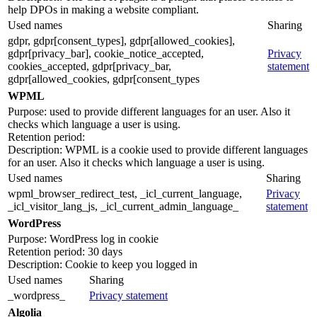
help DPOs in making a website compliant.
Used names
Sharing
gdpr, gdpr[consent_types], gdpr[allowed_cookies],
gdpr[privacy_bar], cookie_notice_accepted,
Privacy
cookies_accepted, gdpr[privacy_bar,
statement
gdpr[allowed_cookies, gdpr[consent_types
WPML
Purpose: used to provide different languages for an user. Also it
checks which language a user is using.
Retention period:
Description: WPML is a cookie used to provide different languages
for an user. Also it checks which language a user is using.
Used names
Sharing
wpml_browser_redirect_test, _icl_current_language,
Privacy
_icl_visitor_lang_js, _icl_current_admin_language_
statement
WordPress
Purpose: WordPress log in cookie
Retention period: 30 days
Description: Cookie to keep you logged in
Used names
Sharing
_wordpress_
Privacy statement
Algolia