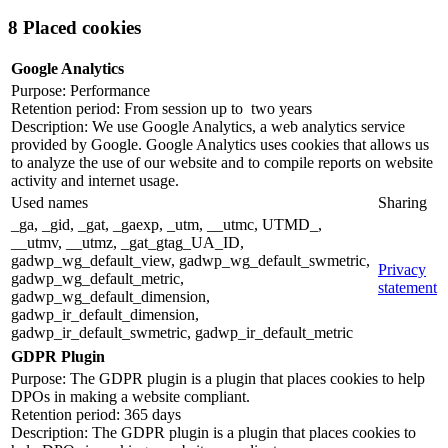
8 Placed cookies
Google Analytics
Purpose: Performance
Retention period: From session up to two years
Description: We use Google Analytics, a web analytics service
provided by Google. Google Analytics uses cookies that allows us
to analyze the use of our website and to compile reports on website
activity and internet usage.
Used names
Sharing
_ga, _gid, _gat, _gaexp, _utm, __utmc, UTMD_,
__utmv, __utmz, _gat_gtag_UA_ID,
gadwp_wg_default_view, gadwp_wg_default_swmetric,
Privacy
gadwp_wg_default_metric,
statement
gadwp_wg_default_dimension,
gadwp_ir_default_dimension,
gadwp_ir_default_swmetric, gadwp_ir_default_metric
GDPR Plugin
Purpose: The GDPR plugin is a plugin that places cookies to help
DPOs in making a website compliant.
Retention period: 365 days
Description: The GDPR plugin is a plugin that places cookies to