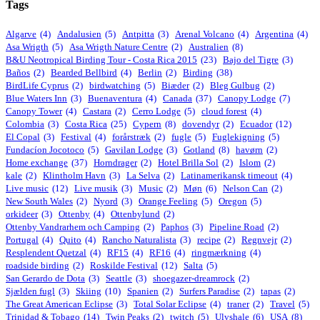
Tags
Algarve
(4)
Andalusien
(5)
Antpitta
(3)
Arenal Volcano
(4)
Argentina
(4)
Asa Wrigth
(5)
Asa Wrigth Nature Centre
(2)
Australien
(8)
B&U Neotropical Birding Tour - Costa Rica 2015
(23)
Bajo del Tigre
(3)
Baños
(2)
Bearded Bellbird
(4)
Berlin
(2)
Birding
(38)
BirdLife Cyprus
(2)
birdwatching
(5)
Biæder
(2)
Bleg Gulbug
(2)
Blue Waters Inn
(3)
Buenaventura
(4)
Canada
(37)
Canopy Lodge
(7)
Canopy Tower
(4)
Castara
(2)
Cerro Lodge
(5)
cloud forest
(4)
Colombia
(3)
Costa Rica
(25)
Cypern
(8)
dovendyr
(2)
Ecuador
(12)
El Copal
(3)
Festival
(4)
forårstræk
(2)
fugle
(5)
Fuglekigning
(5)
Fundacíon Jocotoco
(5)
Gavilan Lodge
(3)
Gotland
(8)
havørn
(2)
Home exchange
(37)
Horndrager
(2)
Hotel Brilla Sol
(2)
Islom
(2)
kale
(2)
Klintholm Havn
(3)
La Selva
(2)
Latinamerikansk timeout
(4)
Live music
(12)
Live musik
(3)
Music
(2)
Møn
(6)
Nelson Can
(2)
New South Wales
(2)
Nyord
(3)
Orange Feeling
(5)
Oregon
(5)
orkideer
(3)
Ottenby
(4)
Ottenbylund
(2)
Ottenby Vandrarhem och Camping
(2)
Paphos
(3)
Pipeline Road
(2)
Portugal
(4)
Quito
(4)
Rancho Naturalista
(3)
recipe
(2)
Regnvejr
(2)
Resplendent Quetzal
(4)
RF15
(4)
RF16
(4)
ringmærkning
(4)
roadside birding
(2)
Roskilde Festival
(12)
Salta
(5)
San Gerardo de Dota
(3)
Seattle
(3)
shoegazer-dreamrock
(2)
Sjælden fugl
(3)
Skiing
(10)
Spanien
(2)
Surfers Paradise
(2)
tapas
(2)
The Great American Eclipse
(3)
Total Solar Eclipse
(4)
traner
(2)
Travel
(5)
Trinidad & Tobago
(14)
Twin Peaks
(2)
twitch
(5)
Ulvshale
(6)
USA
(8)