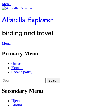
Menu
Albicilla Explorer
birding and travel
Menu
Facebook
Twitter
YouTube
Instagram
Primary Menu
Skip
Om os
to
Kontakt
content
Cookie policy
Search
Search
for:
Secondary Menu
Skip
Hjem
to
Birding