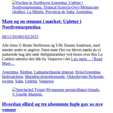
Mate og en stemme i mørket: Ugletur i
Nordvestargentina
Posted
08/11/2019
01/02/2023
on
Alle fotos © Bente Steffensen og Uffe Damm Andersen, med
mindre andet er angivet. Først mate Det var blevet mørkt da vi
parkerede bag den røde firehjulstrækker ved broen over Rio La
Caldera udenfor den lille by Vaqueros i det
Læs mere… / Read
More…
Categories
Tags
Argentina
,
Birding
,
Latinamerikansk timeout
,
Rejse
Argentina
,
birdwatching
,
Marañón-dværghornugle
,
Okkerbrystet Perleugle
,
owling
,
Salta
,
Ugletur
,
Vaqueros
Hvordan eBird og tre ubestemte fugle gav os nye
venner