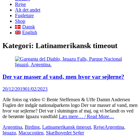
content
Rejse
Alt det andet
Fugleture
Shop
Dansk
English
Kategori:
Latinamerikansk timeout
Der var masser af vand, men hvor var sejlerne?
Posted
20/12/2019
01/02/2023
on
Alle fotos og video © Bente Steffensen & Uffe Damm Andersen
Fuglen der indgår nationalparkens logo Der var masser af vand, men
hvor var sejlerne? Det var i slutningen af maj, og vi befandt os ved
de berømte Iguazu vandfald
Læs mere… / Read More…
Categories
Tags
Argentina
,
Birding
,
Latinamerikansk timeout
,
Rejse
Argentina
,
Iguazu
,
Macucostien
,
Skælhovedet Sejler