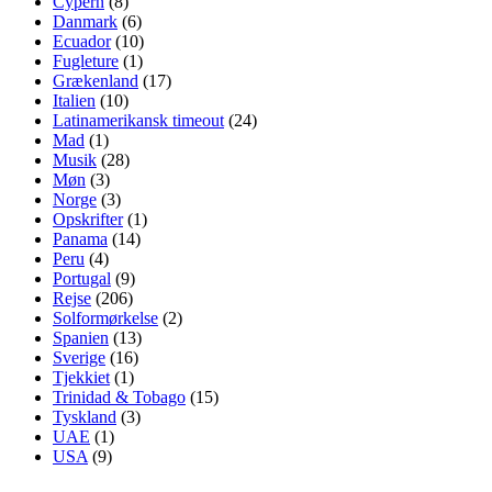
Cypern
(8)
Danmark
(6)
Ecuador
(10)
Fugleture
(1)
Grækenland
(17)
Italien
(10)
Latinamerikansk timeout
(24)
Mad
(1)
Musik
(28)
Møn
(3)
Norge
(3)
Opskrifter
(1)
Panama
(14)
Peru
(4)
Portugal
(9)
Rejse
(206)
Solformørkelse
(2)
Spanien
(13)
Sverige
(16)
Tjekkiet
(1)
Trinidad & Tobago
(15)
Tyskland
(3)
UAE
(1)
USA
(9)