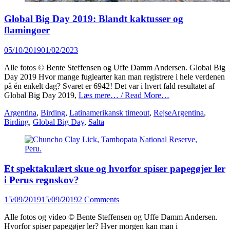
Global Big Day 2019: Blandt kaktusser og
flamingoer
Posted
05/10/2019
01/02/2023
on
Alle fotos © Bente Steffensen og Uffe Damm Andersen. Global Big
Day 2019 Hvor mange fuglearter kan man registrere i hele verdenen
på én enkelt dag? Svaret er 6942! Det var i hvert fald resultatet af
Global Big Day 2019,
Læs mere… / Read More…
Categories
Tags
Argentina
,
Birding
,
Latinamerikansk timeout
,
Rejse
Argentina
,
Birding
,
Global Big Day
,
Salta
Et spektakulært skue og hvorfor spiser papegøjer ler
i Perus regnskov?
Posted
15/09/2019
15/09/2019
2 Comments
on
Alle fotos og video © Bente Steffensen og Uffe Damm Andersen.
Hvorfor spiser papegøjer ler? Hver morgen kan man i