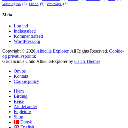
Washington
(2)
Öland
(5)
Ørnevåge
(2)
Meta
Log ind
Indlægsfeed
Kommentarfeed
WordPress.org
Copyright © 2026
Albicilla Explorer
. All Rights Reserved.
Cookie-
og privatlivspolitik
Gridalicious Child AlbicillaExplorer by
Catch Themes
Scroll
Om os
Up
Kontakt
Cookie policy
Hjem
Birding
Rejse
Alt det andet
Fugleture
Shop
Dansk
English