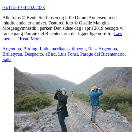
Posted
05/11/2019
01/02/2023
on
Alle fotos © Bente Steffensen og Uffe Damm Andersen, med
mindre andet er angivet. Featured foto © Giselle Mangini
Morgengymnastik i parken Den sidste dag i april 2019 besøgte vi
første gang Parque del Bicentenario, der ligger lige nord for
Læs
mere… / Read More…
Categories
Tags
Argentina
,
Birding
,
Latinamerikansk timeout
,
Rejse
Argentina
,
Brilletyran
,
Despacito
,
eBird
,
Luis Fonsi
,
Parque del Bicentenario
,
Salta