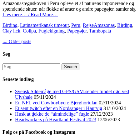
Amazonasregnskoven i Peru opleve et af naturens imponerende og
spændende skuer, når flokke af araer og andre papegøjer, samler sig
Læs mere… / Read More…
Categories
Tags
Birding
,
Latinamerikansk timeout
,
Peru
,
Rejse
Amazonas
,
Birding
,
Clay lick
,
Collpa
,
Fuglekigning
,
Papegøjer
,
Tambopata
Post
←
Older posts
navigation
Søg
Search
for:
Seneste indlæg
Svensk Sildemåge med GPS/GSM-sender fundet død ved
Ulvshale
05/11/2024
En NFL ved Cowboybyen: Bjerghortulan
02/11/2024
Et sent twitch efter en Nordsanger i Haurvig
31/10/2024
Husk at tjekke de “almindelige” fugle
27/12/2023
Heartworkers på Heartland Festival 2023
12/06/2023
Følg os på Facebook og Instagram