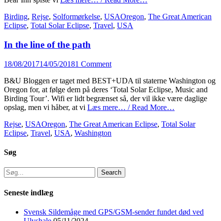
Categories
Tags
Birding
,
Rejse
,
Solformørkelse
,
USA
Oregon
,
The Great American
Eclipse
,
Total Solar Eclipse
,
Travel
,
USA
In the line of the path
Posted
18/08/2017
14/05/2018
1 Comment
on
B&U Bloggen er taget med BEST+UDA til staterne Washington og
Oregon for, at følge dem på deres ‘Total Solar Eclipse, Music and
Birding Tour’. Wifi er lidt begrænset så, der vil ikke være daglige
opslag, men vi håber, at vi
Læs mere… / Read More…
Categories
Tags
Rejse
,
USA
Oregon
,
The Great American Eclipse
,
Total Solar
Eclipse
,
Travel
,
USA
,
Washington
Søg
Search
for:
Seneste indlæg
Svensk Sildemåge med GPS/GSM-sender fundet død ved
Ulvshale
05/11/2024