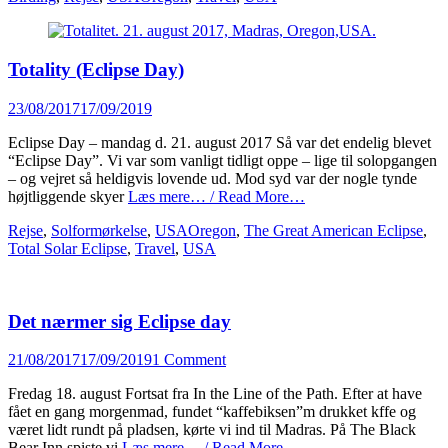
Totality (Eclipse Day)
Posted
23/08/2017
17/09/2019
on
Eclipse Day – mandag d. 21. august 2017 Så var det endelig blevet
“Eclipse Day”. Vi var som vanligt tidligt oppe – lige til solopgangen
– og vejret så heldigvis lovende ud. Mod syd var der nogle tynde
højtliggende skyer
Læs mere… / Read More…
Categories
Tags
Rejse
,
Solformørkelse
,
USA
Oregon
,
The Great American Eclipse
,
Total Solar Eclipse
,
Travel
,
USA
Det nærmer sig Eclipse day
Posted
21/08/2017
17/09/2019
1 Comment
on
Fredag 18. august Fortsat fra In the Line of the Path. Efter at have
fået en gang morgenmad, fundet “kaffebiksen”m drukket kffe og
været lidt rundt på pladsen, kørte vi ind til Madras. På The Black
Bear Inn spiste vi
Læs mere… / Read More…