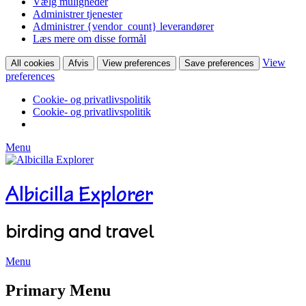
Vælg muligheder
Administrer tjenester
Administrer {vendor_count} leverandører
Læs mere om disse formål
View
All cookies
Afvis
View preferences
Save preferences
preferences
Cookie- og privatlivspolitik
Cookie- og privatlivspolitik
Menu
Albicilla Explorer
birding and travel
Menu
Facebook
Twitter
YouTube
Instagram
Primary Menu