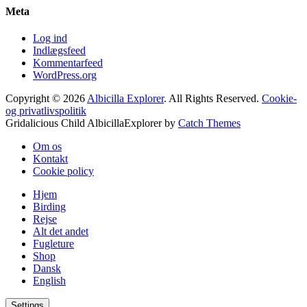
Meta
Log ind
Indlægsfeed
Kommentarfeed
WordPress.org
Copyright © 2026
Albicilla Explorer
. All Rights Reserved.
Cookie-
og privatlivspolitik
Gridalicious Child AlbicillaExplorer by
Catch Themes
Rul
Om os
op
Kontakt
Cookie policy
Hjem
Birding
Rejse
Alt det andet
Fugleture
Shop
Dansk
English
Settings