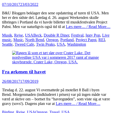
Posted
07/10/2017
23/03/2022
on
B&U Bloggen beklager den sene opdatering af turen til USA. Men
her er den sidste del. Lørdag d. 26. august Weekenden skulle
tilbringes i Portland da vi havde billetter til musikfestivalen Project
Pabst. Men var naturligvis også tid til at
Læs mere… / Read More…
Categories
Tags
Musik
,
Rejse
,
USA
Beck
,
Double R Diner
,
Festival
,
Iggy Pop
,
Live
music
,
Music
,
North Bend
,
Oregon
,
Portland
,
Project Papst
,
REI
,
Seattle
,
Tweed Cafe
,
Twin Peaks
,
USA
,
Washington
Fra ørkenen til havet
Posted
26/08/2017
17/09/2019
on
Tirsdag d. 22. august Vi overnattede på motellet 8 Ball i byen
Bend. Morgenmaden (indkluderet i prisen) var på ingen måde var
værd at skrive om – bortset fra “havregrøden”, som viste sig at være
gravy (sovs!). Dagens plan var at
Læs mere… / Read More…
Categories
Tags
Birding
,
Rejse
,
USA
Oregon
,
Travel
,
USA