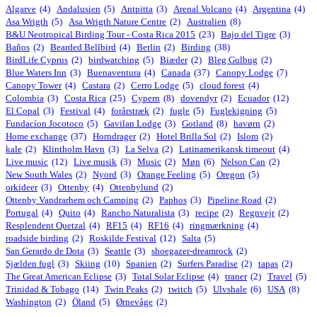
Algarve
(4)
Andalusien
(5)
Antpitta
(3)
Arenal Volcano
(4)
Argentina
(4)
Asa Wrigth
(5)
Asa Wrigth Nature Centre
(2)
Australien
(8)
B&U Neotropical Birding Tour - Costa Rica 2015
(23)
Bajo del Tigre
(3)
Baños
(2)
Bearded Bellbird
(4)
Berlin
(2)
Birding
(38)
BirdLife Cyprus
(2)
birdwatching
(5)
Biæder
(2)
Bleg Gulbug
(2)
Blue Waters Inn
(3)
Buenaventura
(4)
Canada
(37)
Canopy Lodge
(7)
Canopy Tower
(4)
Castara
(2)
Cerro Lodge
(5)
cloud forest
(4)
Colombia
(3)
Costa Rica
(25)
Cypern
(8)
dovendyr
(2)
Ecuador
(12)
El Copal
(3)
Festival
(4)
forårstræk
(2)
fugle
(5)
Fuglekigning
(5)
Fundacíon Jocotoco
(5)
Gavilan Lodge
(3)
Gotland
(8)
havørn
(2)
Home exchange
(37)
Horndrager
(2)
Hotel Brilla Sol
(2)
Islom
(2)
kale
(2)
Klintholm Havn
(3)
La Selva
(2)
Latinamerikansk timeout
(4)
Live music
(12)
Live musik
(3)
Music
(2)
Møn
(6)
Nelson Can
(2)
New South Wales
(2)
Nyord
(3)
Orange Feeling
(5)
Oregon
(5)
orkideer
(3)
Ottenby
(4)
Ottenbylund
(2)
Ottenby Vandrarhem och Camping
(2)
Paphos
(3)
Pipeline Road
(2)
Portugal
(4)
Quito
(4)
Rancho Naturalista
(3)
recipe
(2)
Regnvejr
(2)
Resplendent Quetzal
(4)
RF15
(4)
RF16
(4)
ringmærkning
(4)
roadside birding
(2)
Roskilde Festival
(12)
Salta
(5)
San Gerardo de Dota
(3)
Seattle
(3)
shoegazer-dreamrock
(2)
Sjælden fugl
(3)
Skiing
(10)
Spanien
(2)
Surfers Paradise
(2)
tapas
(2)
The Great American Eclipse
(3)
Total Solar Eclipse
(4)
traner
(2)
Travel
(5)
Trinidad & Tobago
(14)
Twin Peaks
(2)
twitch
(5)
Ulvshale
(6)
USA
(8)
Washington
(2)
Öland
(5)
Ørnevåge
(2)