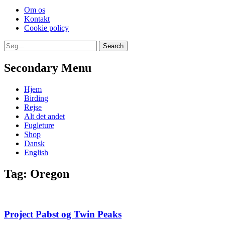
Skip
Om os
to
Kontakt
content
Cookie policy
Search
Search
for:
Secondary Menu
Skip
Hjem
to
Birding
content
Rejse
Alt det andet
Fugleture
Shop
Dansk
English
Tag:
Oregon
Project Pabst og Twin Peaks