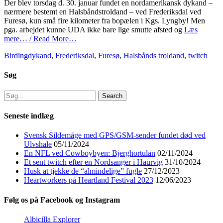
Der blev torsdag d. 30. januar fundet en nordamerikansk dykand –
nærmere bestemt en Halsbåndstroldand – ved Frederiksdal ved
Furesø, kun små fire kilometer fra bopælen i Kgs. Lyngby! Men
pga. arbejdet kunne UDA ikke bare lige smutte afsted og
Læs
mere… / Read More…
Categories
Tags
Birding
dykand
,
Frederiksdal
,
Furesø
,
Halsbånds troldand
,
twitch
Søg
Search
for:
Seneste indlæg
Svensk Sildemåge med GPS/GSM-sender fundet død ved
Ulvshale
05/11/2024
En NFL ved Cowboybyen: Bjerghortulan
02/11/2024
Et sent twitch efter en Nordsanger i Haurvig
31/10/2024
Husk at tjekke de “almindelige” fugle
27/12/2023
Heartworkers på Heartland Festival 2023
12/06/2023
Følg os på Facebook og Instagram
Albicilla Explorer