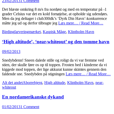
Posted
23/02/2013
1 Comment
on
Det blæste omkring 8 m/s fra nordøst og med en temperatur på -1
grader Celsius var det en kold fornøjelse, at opholde sig udendørs.
Men da jeg deltager i club300dk’s ‘Dyrk Din Havn’-konkurrence
måtte jeg ud og derfor tilbragte jeg
Læs mere… / Read More…
Categories
Tags
Birding
farveringmærket
,
Kaspisk Måge
,
Klintholm Havn
‘High altitude’, ‘near-whiteout’ og den tomme havn
Posted
09/02/2013
on
Snedybdenn! Sneen dalede stille og roligt da vi var fremme ved
stien, der skulle føre os op til toppen. Frosten bed i kinderne da vi
kiggede mod toppen, der lige akkurat kunne skimtes gennem den
faldende sne. Snedybden på stigningen
Læs mere… / Read More…
Categories
Tags
Alt det andet
Aborrebjerg
,
High altitude
,
Klintholm Havn
,
near-
whiteout
En nordamerikanske dykand
Posted
01/02/2013
1 Comment
on