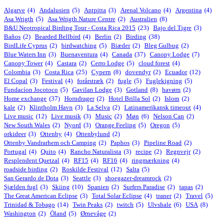
Algarve
(4)
Andalusien
(5)
Antpitta
(3)
Arenal Volcano
(4)
Argentina
(4)
Asa Wrigth
(5)
Asa Wrigth Nature Centre
(2)
Australien
(8)
B&U Neotropical Birding Tour - Costa Rica 2015
(23)
Bajo del Tigre
(3)
Baños
(2)
Bearded Bellbird
(4)
Berlin
(2)
Birding
(38)
BirdLife Cyprus
(2)
birdwatching
(5)
Biæder
(2)
Bleg Gulbug
(2)
Blue Waters Inn
(3)
Buenaventura
(4)
Canada
(37)
Canopy Lodge
(7)
Canopy Tower
(4)
Castara
(2)
Cerro Lodge
(5)
cloud forest
(4)
Colombia
(3)
Costa Rica
(25)
Cypern
(8)
dovendyr
(2)
Ecuador
(12)
El Copal
(3)
Festival
(4)
forårstræk
(2)
fugle
(5)
Fuglekigning
(5)
Fundacíon Jocotoco
(5)
Gavilan Lodge
(3)
Gotland
(8)
havørn
(2)
Home exchange
(37)
Horndrager
(2)
Hotel Brilla Sol
(2)
Islom
(2)
kale
(2)
Klintholm Havn
(3)
La Selva
(2)
Latinamerikansk timeout
(4)
Live music
(12)
Live musik
(3)
Music
(2)
Møn
(6)
Nelson Can
(2)
New South Wales
(2)
Nyord
(3)
Orange Feeling
(5)
Oregon
(5)
orkideer
(3)
Ottenby
(4)
Ottenbylund
(2)
Ottenby Vandrarhem och Camping
(2)
Paphos
(3)
Pipeline Road
(2)
Portugal
(4)
Quito
(4)
Rancho Naturalista
(3)
recipe
(2)
Regnvejr
(2)
Resplendent Quetzal
(4)
RF15
(4)
RF16
(4)
ringmærkning
(4)
roadside birding
(2)
Roskilde Festival
(12)
Salta
(5)
San Gerardo de Dota
(3)
Seattle
(3)
shoegazer-dreamrock
(2)
Sjælden fugl
(3)
Skiing
(10)
Spanien
(2)
Surfers Paradise
(2)
tapas
(2)
The Great American Eclipse
(3)
Total Solar Eclipse
(4)
traner
(2)
Travel
(5)
Trinidad & Tobago
(14)
Twin Peaks
(2)
twitch
(5)
Ulvshale
(6)
USA
(8)
Washington
(2)
Öland
(5)
Ørnevåge
(2)