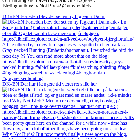
Our Birding and travel blog: Albicilla Explorer.
Birding with Why Not Birds? @whynotbirds
DK//EN Forleden blev der set en ny fugleart i Danm
DK//EN Der har i længere tid været ret stille her