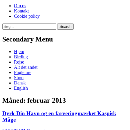
Skip
Om os
to
Kontakt
content
Cookie policy
Search
Search
for:
Secondary Menu
Skip
Hjem
to
Birding
content
Rejse
Alt det andet
Fugleture
Shop
Dansk
English
Måned:
februar 2013
Dyrk Din Havn og en farveringmærket Kaspisk
Måge