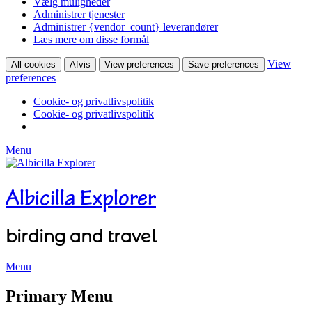
Vælg muligheder
Administrer tjenester
Administrer {vendor_count} leverandører
Læs mere om disse formål
View
All cookies
Afvis
View preferences
Save preferences
preferences
Cookie- og privatlivspolitik
Cookie- og privatlivspolitik
Menu
Albicilla Explorer
birding and travel
Menu
Facebook
Twitter
YouTube
Instagram
Primary Menu