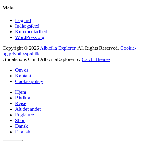
Meta
Log ind
Indlægsfeed
Kommentarfeed
WordPress.org
Copyright © 2026
Albicilla Explorer
. All Rights Reserved.
Cookie-
og privatlivspolitik
Gridalicious Child AlbicillaExplorer by
Catch Themes
Rul
Om os
op
Kontakt
Cookie policy
Hjem
Birding
Rejse
Alt det andet
Fugleture
Shop
Dansk
English