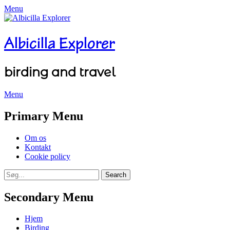
Menu
Albicilla Explorer
birding and travel
Menu
Facebook
Twitter
YouTube
Instagram
Primary Menu
Skip
Om os
to
Kontakt
content
Cookie policy
Search
Search
for:
Secondary Menu
Skip
Hjem
to
Birding