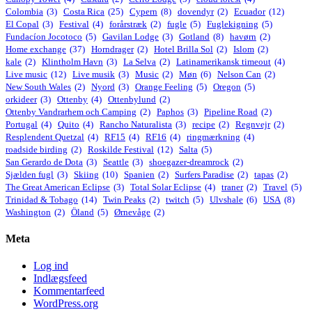
Colombia
(3)
Costa Rica
(25)
Cypern
(8)
dovendyr
(2)
Ecuador
(12)
El Copal
(3)
Festival
(4)
forårstræk
(2)
fugle
(5)
Fuglekigning
(5)
Fundacíon Jocotoco
(5)
Gavilan Lodge
(3)
Gotland
(8)
havørn
(2)
Home exchange
(37)
Horndrager
(2)
Hotel Brilla Sol
(2)
Islom
(2)
kale
(2)
Klintholm Havn
(3)
La Selva
(2)
Latinamerikansk timeout
(4)
Live music
(12)
Live musik
(3)
Music
(2)
Møn
(6)
Nelson Can
(2)
New South Wales
(2)
Nyord
(3)
Orange Feeling
(5)
Oregon
(5)
orkideer
(3)
Ottenby
(4)
Ottenbylund
(2)
Ottenby Vandrarhem och Camping
(2)
Paphos
(3)
Pipeline Road
(2)
Portugal
(4)
Quito
(4)
Rancho Naturalista
(3)
recipe
(2)
Regnvejr
(2)
Resplendent Quetzal
(4)
RF15
(4)
RF16
(4)
ringmærkning
(4)
roadside birding
(2)
Roskilde Festival
(12)
Salta
(5)
San Gerardo de Dota
(3)
Seattle
(3)
shoegazer-dreamrock
(2)
Sjælden fugl
(3)
Skiing
(10)
Spanien
(2)
Surfers Paradise
(2)
tapas
(2)
The Great American Eclipse
(3)
Total Solar Eclipse
(4)
traner
(2)
Travel
(5)
Trinidad & Tobago
(14)
Twin Peaks
(2)
twitch
(5)
Ulvshale
(6)
USA
(8)
Washington
(2)
Öland
(5)
Ørnevåge
(2)
Meta
Log ind
Indlægsfeed
Kommentarfeed
WordPress.org