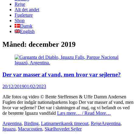
content
Rejse
Alt det andet
Fugleture
Shop
Dansk
English
Måned:
december 2019
Der var masser af vand, men hvor var sejlerne?
Posted
20/12/2019
01/02/2023
on
Alle fotos og video © Bente Steffensen & Uffe Damm Andersen
Fuglen der indgår nationalparkens logo Der var masser af vand, men
hvor var sejlerne? Det var i slutningen af maj, og vi befandt os ved
de berømte Iguazu vandfald
Læs mere… / Read More…
Categories
Tags
Argentina
,
Birding
,
Latinamerikansk timeout
,
Rejse
Argentina
,
Iguazu
,
Macucostien
,
Skælhovedet Sejler