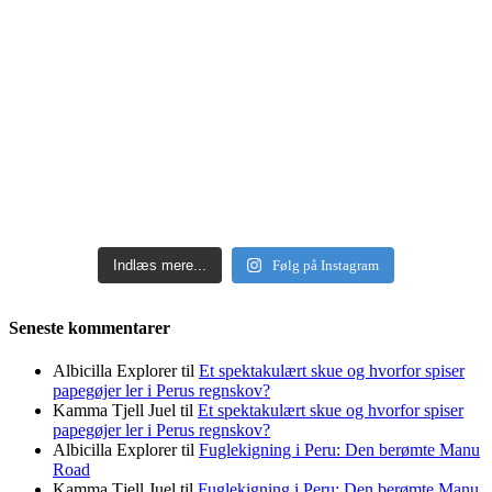
Indlæs mere...
Følg på Instagram
Seneste kommentarer
Albicilla Explorer
til
Et spektakulært skue og hvorfor spiser
papegøjer ler i Perus regnskov?
Kamma Tjell Juel
til
Et spektakulært skue og hvorfor spiser
papegøjer ler i Perus regnskov?
Albicilla Explorer
til
Fuglekigning i Peru: Den berømte Manu
Road
Kamma Tjell Juel
til
Fuglekigning i Peru: Den berømte Manu