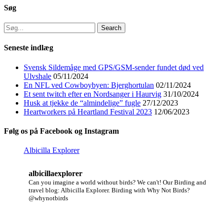
Søg
Search
for:
Seneste indlæg
Svensk Sildemåge med GPS/GSM-sender fundet død ved
Ulvshale
05/11/2024
En NFL ved Cowboybyen: Bjerghortulan
02/11/2024
Et sent twitch efter en Nordsanger i Haurvig
31/10/2024
Husk at tjekke de “almindelige” fugle
27/12/2023
Heartworkers på Heartland Festival 2023
12/06/2023
Følg os på Facebook og Instagram
Albicilla Explorer
albicillaexplorer
Can you imagine a world without birds? We can't!
Our Birding and
travel blog: Albicilla Explorer.
Birding with Why Not Birds?
@whynotbirds