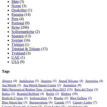
Møn
(3)
Norge
(3)
Opskrifter
(1)
Panama
(14)
Peru
(4)
Portugal
(9)
Rejse
(206)
Solformørkelse
(2)
Spanien
(13)
Sverige
(16)
Tjekkiet
(1)
Trinidad & Tobago
(15)
Tyskland
(3)
UAE
(1)
USA
(9)
Tags
Algarve
(4)
Andalusien
(5)
Antpitta
(3)
Arenal Volcano
(4)
Argentina
(4)
Asa Wrigth
(5)
Asa Wrigth Nature Centre
(2)
Australien
(8)
B&U Neotropical Birding Tour - Costa Rica 2015
(23)
Bajo del Tigre
(3)
Baños
(2)
Bearded Bellbird
(4)
Berlin
(2)
Birding
(38)
BirdLife Cyprus
(2)
birdwatching
(5)
Biæder
(2)
Bleg Gulbug
(2)
Blue Waters Inn
(3)
Buenaventura
(4)
Canada
(37)
Canopy Lodge
(7)
Canopy Tower
(4)
Castara
(2)
Cerro Lodge
(5)
cloud forest
(4)