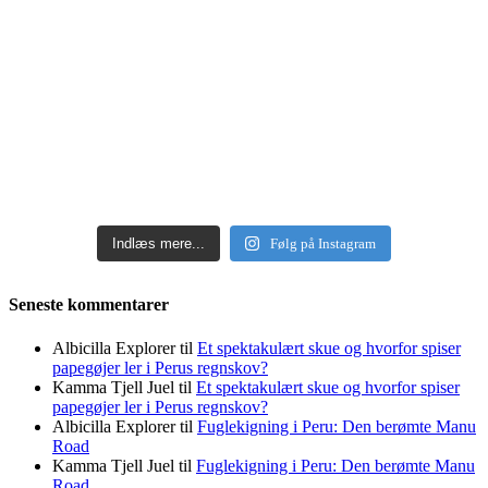
Indlæs mere...
Følg på Instagram
Seneste kommentarer
Albicilla Explorer
til
Et spektakulært skue og hvorfor spiser
papegøjer ler i Perus regnskov?
Kamma Tjell Juel
til
Et spektakulært skue og hvorfor spiser
papegøjer ler i Perus regnskov?
Albicilla Explorer
til
Fuglekigning i Peru: Den berømte Manu
Road
Kamma Tjell Juel
til
Fuglekigning i Peru: Den berømte Manu
Road