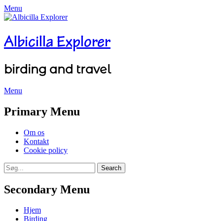
Menu
Albicilla Explorer
birding and travel
Menu
Facebook
Twitter
YouTube
Instagram
Primary Menu
Skip
Om os
to
Kontakt
content
Cookie policy
Search
Search
for:
Secondary Menu
Skip
Hjem
to
Birding