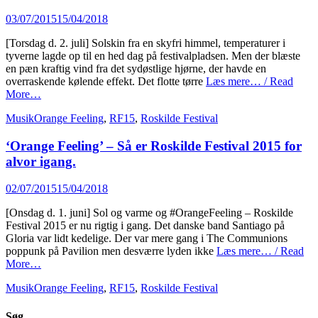
Posted
03/07/2015
15/04/2018
on
[Torsdag d. 2. juli] Solskin fra en skyfri himmel, temperaturer i
tyverne lagde op til en hed dag på festivalpladsen. Men der blæste
en pæn kraftig vind fra det sydøstlige hjørne, der havde en
overraskende kølende effekt. Det flotte tørre
Læs mere… / Read
More…
Categories
Tags
Musik
Orange Feeling
,
RF15
,
Roskilde Festival
‘Orange Feeling’ – Så er Roskilde Festival 2015 for
alvor igang.
Posted
02/07/2015
15/04/2018
on
[Onsdag d. 1. juni] Sol og varme og #OrangeFeeling – Roskilde
Festival 2015 er nu rigtig i gang. Det danske band Santiago på
Gloria var lidt kedelige. Der var mere gang i The Communions
poppunk på Pavilion men desværre lyden ikke
Læs mere… / Read
More…
Categories
Tags
Musik
Orange Feeling
,
RF15
,
Roskilde Festival
Søg