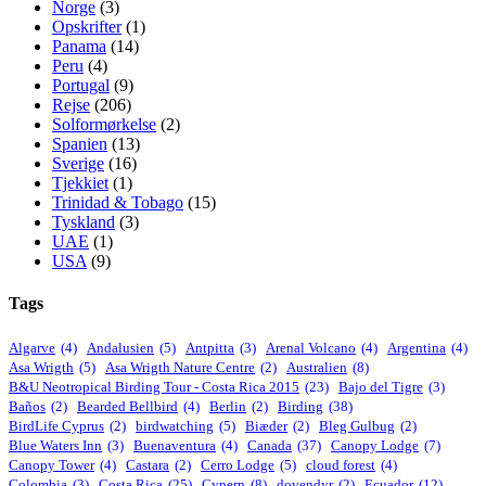
Norge
(3)
Opskrifter
(1)
Panama
(14)
Peru
(4)
Portugal
(9)
Rejse
(206)
Solformørkelse
(2)
Spanien
(13)
Sverige
(16)
Tjekkiet
(1)
Trinidad & Tobago
(15)
Tyskland
(3)
UAE
(1)
USA
(9)
Tags
Algarve
(4)
Andalusien
(5)
Antpitta
(3)
Arenal Volcano
(4)
Argentina
(4)
Asa Wrigth
(5)
Asa Wrigth Nature Centre
(2)
Australien
(8)
B&U Neotropical Birding Tour - Costa Rica 2015
(23)
Bajo del Tigre
(3)
Baños
(2)
Bearded Bellbird
(4)
Berlin
(2)
Birding
(38)
BirdLife Cyprus
(2)
birdwatching
(5)
Biæder
(2)
Bleg Gulbug
(2)
Blue Waters Inn
(3)
Buenaventura
(4)
Canada
(37)
Canopy Lodge
(7)
Canopy Tower
(4)
Castara
(2)
Cerro Lodge
(5)
cloud forest
(4)
Colombia
(3)
Costa Rica
(25)
Cypern
(8)
dovendyr
(2)
Ecuador
(12)