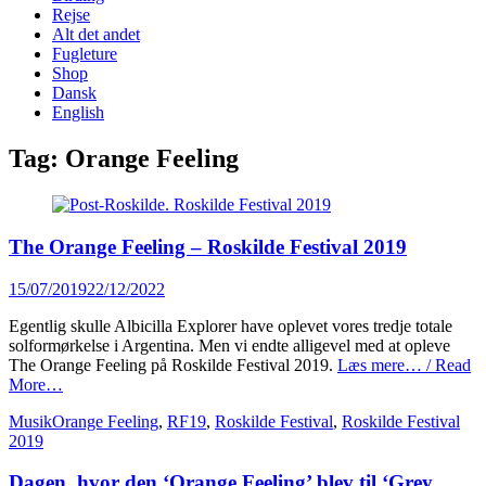
content
Rejse
Alt det andet
Fugleture
Shop
Dansk
English
Tag:
Orange Feeling
The Orange Feeling – Roskilde Festival 2019
Posted
15/07/2019
22/12/2022
on
Egentlig skulle Albicilla Explorer have oplevet vores tredje totale
solformørkelse i Argentina. Men vi endte alligevel med at opleve
The Orange Feeling på Roskilde Festival 2019.
Læs mere… / Read
More…
Categories
Tags
Musik
Orange Feeling
,
RF19
,
Roskilde Festival
,
Roskilde Festival
2019
Dagen, hvor den ‘Orange Feeling’ blev til ‘Grey