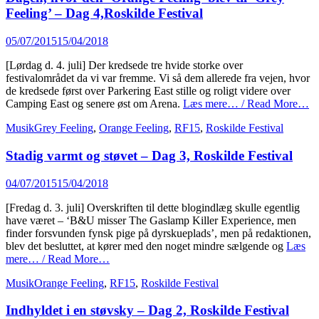
Feeling’ – Dag 4,Roskilde Festival
Posted
05/07/2015
15/04/2018
on
[Lørdag d. 4. juli] Der kredsede tre hvide storke over
festivalområdet da vi var fremme. Vi så dem allerede fra vejen, hvor
de kredsede først over Parkering East stille og roligt videre over
Camping East og senere øst om Arena.
Læs mere… / Read More…
Categories
Tags
Musik
Grey Feeling
,
Orange Feeling
,
RF15
,
Roskilde Festival
Stadig varmt og støvet – Dag 3, Roskilde Festival
Posted
04/07/2015
15/04/2018
on
[Fredag d. 3. juli] Overskriften til dette blogindlæg skulle egentlig
have været – ‘B&U misser The Gaslamp Killer Experience, men
finder forsvunden fynsk pige på dyrskueplads’, men på redaktionen,
blev det besluttet, at kører med den noget mindre sælgende og
Læs
mere… / Read More…
Categories
Tags
Musik
Orange Feeling
,
RF15
,
Roskilde Festival
Indhyldet i en støvsky – Dag 2, Roskilde Festival