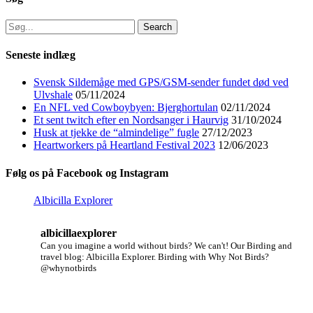
Search
for:
Seneste indlæg
Svensk Sildemåge med GPS/GSM-sender fundet død ved
Ulvshale
05/11/2024
En NFL ved Cowboybyen: Bjerghortulan
02/11/2024
Et sent twitch efter en Nordsanger i Haurvig
31/10/2024
Husk at tjekke de “almindelige” fugle
27/12/2023
Heartworkers på Heartland Festival 2023
12/06/2023
Følg os på Facebook og Instagram
Albicilla Explorer
albicillaexplorer
Can you imagine a world without birds? We can't!
Our Birding and
travel blog: Albicilla Explorer.
Birding with Why Not Birds?
@whynotbirds