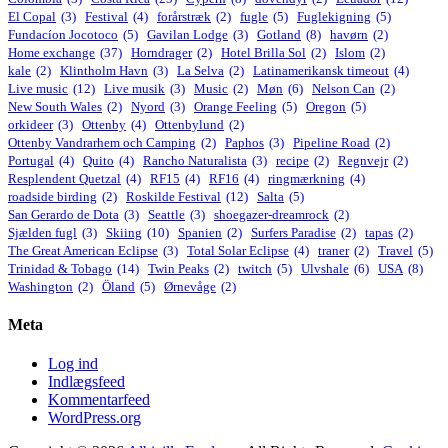
El Copal
(3)
Festival
(4)
forårstræk
(2)
fugle
(5)
Fuglekigning
(5)
Fundacíon Jocotoco
(5)
Gavilan Lodge
(3)
Gotland
(8)
havørn
(2)
Home exchange
(37)
Horndrager
(2)
Hotel Brilla Sol
(2)
Islom
(2)
kale
(2)
Klintholm Havn
(3)
La Selva
(2)
Latinamerikansk timeout
(4)
Live music
(12)
Live musik
(3)
Music
(2)
Møn
(6)
Nelson Can
(2)
New South Wales
(2)
Nyord
(3)
Orange Feeling
(5)
Oregon
(5)
orkideer
(3)
Ottenby
(4)
Ottenbylund
(2)
Ottenby Vandrarhem och Camping
(2)
Paphos
(3)
Pipeline Road
(2)
Portugal
(4)
Quito
(4)
Rancho Naturalista
(3)
recipe
(2)
Regnvejr
(2)
Resplendent Quetzal
(4)
RF15
(4)
RF16
(4)
ringmærkning
(4)
roadside birding
(2)
Roskilde Festival
(12)
Salta
(5)
San Gerardo de Dota
(3)
Seattle
(3)
shoegazer-dreamrock
(2)
Sjælden fugl
(3)
Skiing
(10)
Spanien
(2)
Surfers Paradise
(2)
tapas
(2)
The Great American Eclipse
(3)
Total Solar Eclipse
(4)
traner
(2)
Travel
(5)
Trinidad & Tobago
(14)
Twin Peaks
(2)
twitch
(5)
Ulvshale
(6)
USA
(8)
Washington
(2)
Öland
(5)
Ørnevåge
(2)
Meta
Log ind
Indlægsfeed
Kommentarfeed
WordPress.org