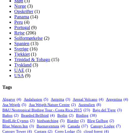
Møn
(3)
Norge
(3)
Opskrifter
(1)
Panama
(14)
Peru
(4)
Portugal
(9)
Rejse
(206)
Solformørkelse
(2)
Spanien
(13)
Sverige
(16)
Tjekkiet
(1)
Trinidad & Tobago
(15)
Tyskland
(3)
UAE
(1)
USA
(9)
Tags
Algarve
(4)
Andalusien
(5)
Antpitta
(3)
Arenal Volcano
(4)
Argentina
(4)
Asa Wrigth
(5)
Asa Wrigth Nature Centre
(2)
Australien
(8)
B&U Neotropical Birding Tour - Costa Rica 2015
(23)
Bajo del Tigre
(3)
Baños
(2)
Bearded Bellbird
(4)
Berlin
(2)
Birding
(38)
BirdLife Cyprus
(2)
birdwatching
(5)
Biæder
(2)
Bleg Gulbug
(2)
Blue Waters Inn
(3)
Buenaventura
(4)
Canada
(37)
Canopy Lodge
(7)
Canopy Tower
(4)
Castara
(2)
Cerro Lodge
(5)
cloud forest
(4)