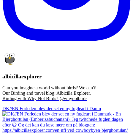
albicillaexplorer
Can you imagine a world without birds? We can't!
Our Birding and travel blog: Albicilla Explorer.
Birding with Why Not Birds? @whynotbirds
DK//EN Forleden blev der set en ny fugleart i Danm