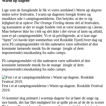
Warm up dagene
Lige som de foregående år fik vi vores armbånd i
Warm up dagene
inden selve festivalen. I warm up dagenen foregår festen og
musikken ude i campingområderne. Det betyder, at der er rig
lejlighed til at opleve
The Orange Feeling
denne del af festivalen,
og konstatere at der er nogle fordele ved at være kommet op i årene.
Man behøver ikke bo i telt og slet ikke i det virvar af larm og affald,
som er på campingområdet. Vi er så priviligerede, at vi kan tage
“hjem” (vi havde lejet sommerhus ved Roskilde Fjord) hver dag og
sove.På campingområdet vil din nattesøvn være udfordret af den
konstante larmende musik fra de mange (nogle af dem
imponerende) musikanlæg fra nabo
camps
.
På campingområdet vil din nattesøvn være udfordret af den
konstante larmende musik fra de mange (nogle af dem
imponerende) musikanlæg fra nabo
camps
.
Fest i et at campingområderne i Warm up-dagene. Roskilde Festival
2019.
Vi kommer dog primært i warmup dagene for at høre de unge og
nye bands, der har fået mulighed for at spille på en af de de to scener