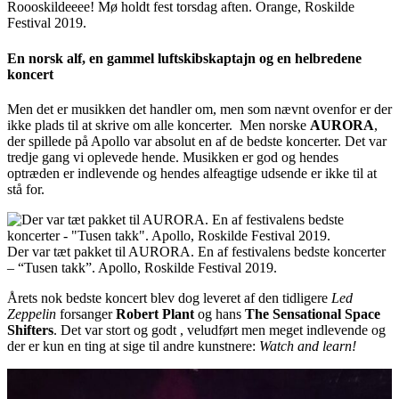
Roooskildeeee! Mø holdt fest torsdag aften. Orange, Roskilde
Festival 2019.
En norsk alf, en gammel luftskibskaptajn og en helbredene
koncert
Men det er musikken det handler om, men som nævnt ovenfor er der
ikke plads til at skrive om alle koncerter. Men norske
AURORA
,
der spillede på Apollo var absolut en af de bedste koncerter. Det var
tredje gang vi oplevede hende. Musikken er god og hendes
optræden er indlevende og hendes alfeagtige udsende er ikke til at
stå for.
Der var tæt pakket til AURORA. En af festivalens bedste koncerter
– “Tusen takk”. Apollo, Roskilde Festival 2019.
Årets nok bedste koncert blev dog leveret af den tidligere
Led
Zeppelin
forsanger
Robert Plant
og hans
The Sensational Space
Shifters
. Det var stort og godt , veludført men meget indlevende og
der er kun en ting at sige til andre kunstnere:
Watch and learn!