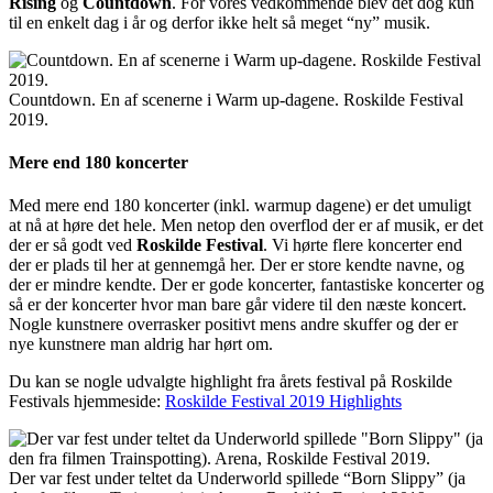
Rising
og
Countdown
. For vores vedkommende blev det dog kun
til en enkelt dag i år og derfor ikke helt så meget “ny” musik.
Countdown. En af scenerne i Warm up-dagene. Roskilde Festival
2019.
Mere end 180 koncerter
Med mere end 180 koncerter (inkl. warmup dagene) er det umuligt
at nå at høre det hele. Men netop den overflod der er af musik, er det
der er så godt ved
Roskilde Festival
. Vi hørte flere koncerter end
der er plads til her at gennemgå her. Der er store kendte navne, og
der er mindre kendte. Der er gode koncerter, fantastiske koncerter og
så er der koncerter hvor man bare går videre til den næste koncert.
Nogle kunstnere overrasker positivt mens andre skuffer og der er
nye kunstnere man aldrig har hørt om.
Du kan se nogle udvalgte highlight fra årets festival på Roskilde
Festivals hjemmeside:
Roskilde Festival 2019 Highlights
Der var fest under teltet da Underworld spillede “Born Slippy” (ja