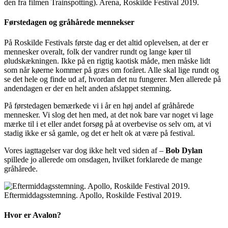
den fra filmen Trainspotting). Arena, Roskilde Festival 2019.
Førstedagen og gråhårede mennekser
På Roskilde Festivals første dag er det altid oplevelsen, at der er
mennesker overalt, folk der vandrer rundt og lange køer til
øludskækningen. Ikke på en rigtig kaotisk måde, men måske lidt
som når køerne kommer på græs om foråret. Alle skal lige rundt og
se det hele og finde ud af, hvordan det nu fungerer. Men allerede på
andendagen er der en helt anden afslappet stemning.
På førstedagen bemærkede vi i år en høj andel af gråhårede
mennesker. Vi slog det hen med, at det nok bare var noget vi lage
mærke til i et eller andet forsøg på at overbevise os selv om, at vi
stadig ikke er så gamle, og det er helt ok at være på festival.
Vores iagttagelser var dog ikke helt ved siden af –
Bob Dylan
spillede jo allerede om onsdagen, hvilket forklarede de mange
gråhårede.
Eftermiddagsstemning. Apollo, Roskilde Festival 2019.
Hvor er Avalon?