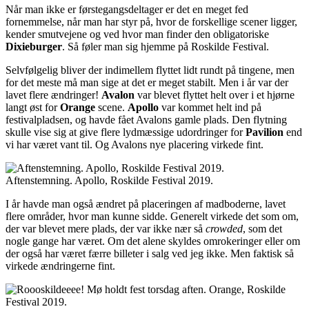
Når man ikke er førstegangsdeltager er det en meget fed
fornemmelse, når man har styr på, hvor de forskellige scener ligger,
kender smutvejene og ved hvor man finder den obligatoriske
Dixieburger
. Så føler man sig hjemme på Roskilde Festival.
Selvfølgelig bliver der indimellem flyttet lidt rundt på tingene, men
for det meste må man sige at det er meget stabilt. Men i år var der
lavet flere ændringer!
Avalon
var blevet flyttet helt over i et hjørne
langt øst for
Orange
scene.
Apollo
var kommet helt ind på
festivalpladsen, og havde fået Avalons gamle plads. Den flytning
skulle vise sig at give flere lydmæssige udordringer for
Pavilion
end
vi har været vant til. Og Avalons nye placering virkede fint.
Aftenstemning. Apollo, Roskilde Festival 2019.
I år havde man også ændret på placeringen af madboderne, lavet
flere områder, hvor man kunne sidde. Generelt virkede det som om,
der var blevet mere plads, der var ikke nær så
crowded
, som det
nogle gange har været. Om det alene skyldes omrokeringer eller om
der også har været færre billeter i salg ved jeg ikke. Men faktisk så
virkede ændringerne fint.