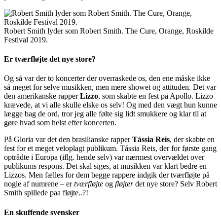
Robert Smith lyder som Robert Smith. The Cure, Orange, Roskilde
Festival 2019.
Er tværfløjte det nye store?
Og så var der to koncerter der overraskede os, den ene måske ikke
så meget for selve musikken, men mere showet og attituden. Det var
den amerikanske rapper
Lizzo
, som skabte en fest på Apollo. Lizzo
krævede, at vi alle skulle elske os selv! Og med den vægt hun kunne
lægge bag de ord, tror jeg alle følte sig lidt smukkere og klar til at
gøre hvad som helst efter koncerten.
På Gloria var det den brasilianske rapper
Tássia Reis
, der skabte en
fest for et meget veloplagt publikum. Tássia Reis, der for første gang
optrådte i Europa (iflg. hende selv) var nærmest overvældet over
publikums respons. Det skal siges, at musikken var klart bedre en
Lizzos. Men fælles for dem begge rappere indgik der tværfløjte på
nogle af numrene – er
tværfløjte
og
fløjter
det nye store? Selv Robert
Smith spillede paa fløjte..?!
En skuffende svensker