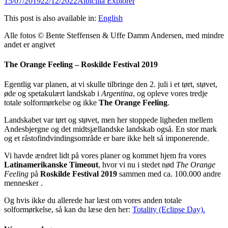
Posted
Author
15/07/2019
22/12/2022
Albicilla Explorer
on
This post is also available in:
English
Alle fotos © Bente Steffensen & Uffe Damm Andersen, med mindre
andet er angivet
The Orange Feeling – Roskilde Festival 2019
Egentlig var planen, at vi skulle tilbringe den 2. juli i et tørt, støvet,
øde og spetakulært landskab i
Argentina
, og opleve vores tredje
totale solformørkelse og ikke
The Orange Feeling
.
Landskabet var tørt og støvet, men her stoppede ligheden mellem
Andesbjergne og det midtsjællandske landskab også. En stor mark
og et råstofindvindingsområde er bare ikke helt så imponerende.
Vi havde ændret lidt på vores planer og kommet hjem fra vores
Latinamerikanske Timeout
, hvor vi nu i stedet nød
The Orange
Feeling
på
Roskilde Festival 2019
sammen med ca. 100.000 andre
mennesker .
Og hvis ikke du allerede har læst om vores anden totale
solformørkelse, så kan du læse den her:
Totality (Eclipse Day).