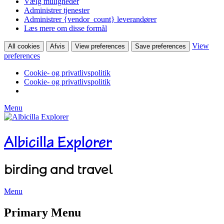
Vælg muligheder
Administrer tjenester
Administrer {vendor_count} leverandører
Læs mere om disse formål
View
All cookies
Afvis
View preferences
Save preferences
preferences
Cookie- og privatlivspolitik
Cookie- og privatlivspolitik
Menu
Albicilla Explorer
birding and travel
Menu
Facebook
Twitter
YouTube
Instagram
Primary Menu