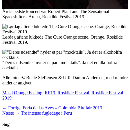
Årets bedste koncert var Robert Plant and The Sensational
Spaceshifters. Arena, Roskilde Festival 2019.
Lørdag aftene lukkede The Cure Orange scene. Orange, Roskilde
Festival 2019.
“Deres udsendte” nyder et par “mocktails”. Ja det er alkoholfra
cocktails.
Alle fotos © Bente Steffensen & Uffe Damm Andersen, med mindre
andet er angivet.
Categories
Tags
Musik
Orange Feeling
,
RF19
,
Roskilde Festival
,
Roskilde Festival
2019
Indlægsnavigation
Previous
← Forrige
Feria de las Aves – Colombia Birdfair 2019
Next
post:
Næste →
Tre intense fugledage i Peru
post:
Søg