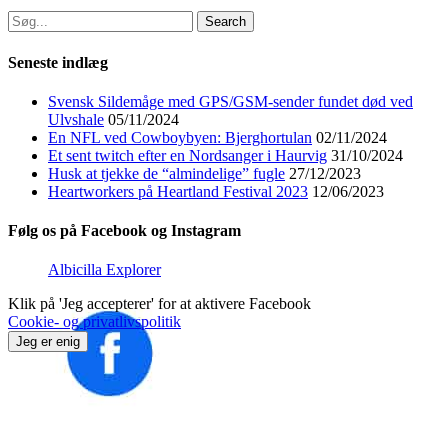
Search
for:
Seneste indlæg
Svensk Sildemåge med GPS/GSM-sender fundet død ved
Ulvshale
05/11/2024
En NFL ved Cowboybyen: Bjerghortulan
02/11/2024
Et sent twitch efter en Nordsanger i Haurvig
31/10/2024
Husk at tjekke de “almindelige” fugle
27/12/2023
Heartworkers på Heartland Festival 2023
12/06/2023
Følg os på Facebook og Instagram
Albicilla Explorer
Klik på 'Jeg accepterer' for at aktivere Facebook
Cookie- og privatlivspolitik
Jeg er enig