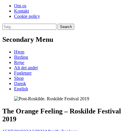
Skip
Om os
to
Kontakt
content
Cookie policy
Search
Search
for:
Secondary Menu
Skip
Hjem
to
Birding
content
Rejse
Alt det andet
Fugleture
Shop
Dansk
English
The Orange Feeling – Roskilde Festival
2019