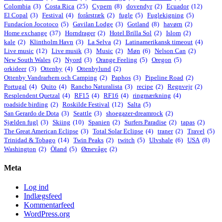
Colombia
(3)
Costa Rica
(25)
Cypern
(8)
dovendyr
(2)
Ecuador
(12)
El Copal
(3)
Festival
(4)
forårstræk
(2)
fugle
(5)
Fuglekigning
(5)
Fundacíon Jocotoco
(5)
Gavilan Lodge
(3)
Gotland
(8)
havørn
(2)
Home exchange
(37)
Horndrager
(2)
Hotel Brilla Sol
(2)
Islom
(2)
kale
(2)
Klintholm Havn
(3)
La Selva
(2)
Latinamerikansk timeout
(4)
Live music
(12)
Live musik
(3)
Music
(2)
Møn
(6)
Nelson Can
(2)
New South Wales
(2)
Nyord
(3)
Orange Feeling
(5)
Oregon
(5)
orkideer
(3)
Ottenby
(4)
Ottenbylund
(2)
Ottenby Vandrarhem och Camping
(2)
Paphos
(3)
Pipeline Road
(2)
Portugal
(4)
Quito
(4)
Rancho Naturalista
(3)
recipe
(2)
Regnvejr
(2)
Resplendent Quetzal
(4)
RF15
(4)
RF16
(4)
ringmærkning
(4)
roadside birding
(2)
Roskilde Festival
(12)
Salta
(5)
San Gerardo de Dota
(3)
Seattle
(3)
shoegazer-dreamrock
(2)
Sjælden fugl
(3)
Skiing
(10)
Spanien
(2)
Surfers Paradise
(2)
tapas
(2)
The Great American Eclipse
(3)
Total Solar Eclipse
(4)
traner
(2)
Travel
(5)
Trinidad & Tobago
(14)
Twin Peaks
(2)
twitch
(5)
Ulvshale
(6)
USA
(8)
Washington
(2)
Öland
(5)
Ørnevåge
(2)
Meta
Log ind
Indlægsfeed
Kommentarfeed
WordPress.org