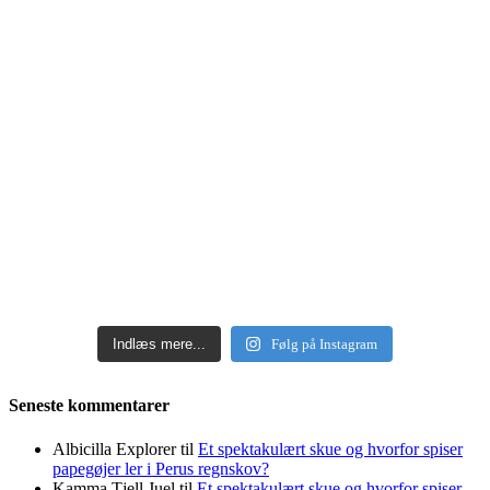
Indlæs mere...
Følg på Instagram
Seneste kommentarer
Albicilla Explorer
til
Et spektakulært skue og hvorfor spiser
papegøjer ler i Perus regnskov?
Kamma Tjell Juel
til
Et spektakulært skue og hvorfor spiser