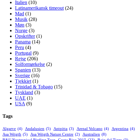
Italien
(10)
Latinamerikansk timeout
(24)
Mad
(1)
Musik
(28)
Møn
(3)
Norge
(3)
Opskrifter
(1)
Panama
(14)
Peru
(4)
Portugal
(9)
Rejse
(206)
Solformørkelse
(2)
Spanien
(13)
Sverige
(16)
Tjekkiet
(1)
Trinidad & Tobago
(15)
Tyskland
(3)
UAE
(1)
USA
(9)
Tags
Algarve
(4)
Andalusien
(5)
Antpitta
(3)
Arenal Volcano
(4)
Argentina
(4)
Asa Wrigth
(5)
Asa Wrigth Nature Centre
(2)
Australien
(8)
B&U Neotropical Birding Tour - Costa Rica 2015
(23)
Bajo del Tigre
(3)