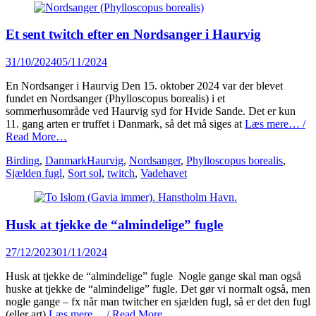
Et sent twitch efter en Nordsanger i Haurvig
Posted
31/10/2024
05/11/2024
on
En Nordsanger i Haurvig Den 15. oktober 2024 var der blevet
fundet en Nordsanger (Phylloscopus borealis) i et
sommerhusområde ved Haurvig syd for Hvide Sande. Det er kun
11. gang arten er truffet i Danmark, så det må siges at
Læs mere… /
Read More…
Categories
Tags
Birding
,
Danmark
Haurvig
,
Nordsanger
,
Phylloscopus borealis
,
Sjælden fugl
,
Sort sol
,
twitch
,
Vadehavet
Husk at tjekke de “almindelige” fugle
Posted
27/12/2023
01/11/2024
on
Husk at tjekke de “almindelige” fugle Nogle gange skal man også
huske at tjekke de “almindelige” fugle. Det gør vi normalt også, men
nogle gange – fx når man twitcher en sjælden fugl, så er det den fugl
(eller art)
Læs mere… / Read More…