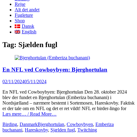
content
Rejse
Alt det andet
Fugleture
Shop
Dansk
English
Tag:
Sjælden fugl
En NFL ved Cowboybyen: Bjerghortulan
Posted
02/11/2024
05/11/2024
on
En NFL ved Cowboybyen: Bjerghortulan Den 28. oktober 2024
blev der fundet en Bjerghortulan (Emberiza buchanani) i
Nordsjælland – nærmere bestemt i Sortemosen, Hareskovby. Faktisk
er der tale om en NFL og det er ret vildt! NFL er birder-lingo for
Læs mere… / Read More…
Categories
Tags
Birding
,
Danmark
Bjerghortulan
,
Cowboybyen
,
Emberiza
buchanani
,
Hareskovby
,
Sjælden fugl
,
Twitching