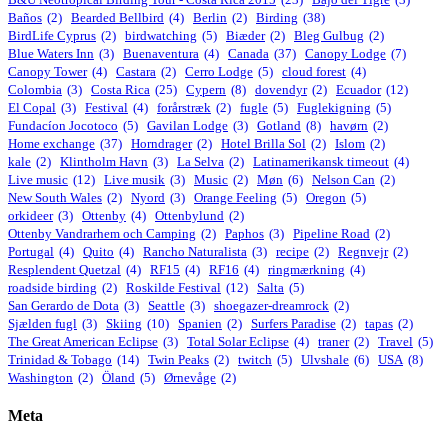
Baños
(2)
Bearded Bellbird
(4)
Berlin
(2)
Birding
(38)
BirdLife Cyprus
(2)
birdwatching
(5)
Biæder
(2)
Bleg Gulbug
(2)
Blue Waters Inn
(3)
Buenaventura
(4)
Canada
(37)
Canopy Lodge
(7)
Canopy Tower
(4)
Castara
(2)
Cerro Lodge
(5)
cloud forest
(4)
Colombia
(3)
Costa Rica
(25)
Cypern
(8)
dovendyr
(2)
Ecuador
(12)
El Copal
(3)
Festival
(4)
forårstræk
(2)
fugle
(5)
Fuglekigning
(5)
Fundacíon Jocotoco
(5)
Gavilan Lodge
(3)
Gotland
(8)
havørn
(2)
Home exchange
(37)
Horndrager
(2)
Hotel Brilla Sol
(2)
Islom
(2)
kale
(2)
Klintholm Havn
(3)
La Selva
(2)
Latinamerikansk timeout
(4)
Live music
(12)
Live musik
(3)
Music
(2)
Møn
(6)
Nelson Can
(2)
New South Wales
(2)
Nyord
(3)
Orange Feeling
(5)
Oregon
(5)
orkideer
(3)
Ottenby
(4)
Ottenbylund
(2)
Ottenby Vandrarhem och Camping
(2)
Paphos
(3)
Pipeline Road
(2)
Portugal
(4)
Quito
(4)
Rancho Naturalista
(3)
recipe
(2)
Regnvejr
(2)
Resplendent Quetzal
(4)
RF15
(4)
RF16
(4)
ringmærkning
(4)
roadside birding
(2)
Roskilde Festival
(12)
Salta
(5)
San Gerardo de Dota
(3)
Seattle
(3)
shoegazer-dreamrock
(2)
Sjælden fugl
(3)
Skiing
(10)
Spanien
(2)
Surfers Paradise
(2)
tapas
(2)
The Great American Eclipse
(3)
Total Solar Eclipse
(4)
traner
(2)
Travel
(5)
Trinidad & Tobago
(14)
Twin Peaks
(2)
twitch
(5)
Ulvshale
(6)
USA
(8)
Washington
(2)
Öland
(5)
Ørnevåge
(2)
Meta