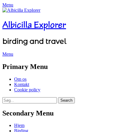
Menu
Albicilla Explorer
birding and travel
Menu
Facebook
Twitter
YouTube
Instagram
Primary Menu
Skip
Om os
to
Kontakt
content
Cookie policy
Search
Search
for:
Secondary Menu
Skip
Hjem
to
Birding