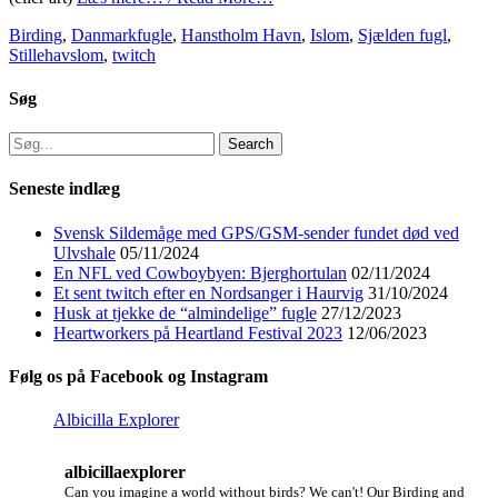
Categories
Tags
Birding
,
Danmark
fugle
,
Hanstholm Havn
,
Islom
,
Sjælden fugl
,
Stillehavslom
,
twitch
Søg
Search
for:
Seneste indlæg
Svensk Sildemåge med GPS/GSM-sender fundet død ved
Ulvshale
05/11/2024
En NFL ved Cowboybyen: Bjerghortulan
02/11/2024
Et sent twitch efter en Nordsanger i Haurvig
31/10/2024
Husk at tjekke de “almindelige” fugle
27/12/2023
Heartworkers på Heartland Festival 2023
12/06/2023
Følg os på Facebook og Instagram
Albicilla Explorer
albicillaexplorer
Can you imagine a world without birds? We can't!
Our Birding and