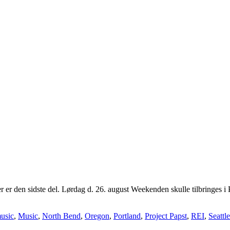
 den sidste del. Lørdag d. 26. august Weekenden skulle tilbringes i Por
usic
,
Music
,
North Bend
,
Oregon
,
Portland
,
Project Papst
,
REI
,
Seattle