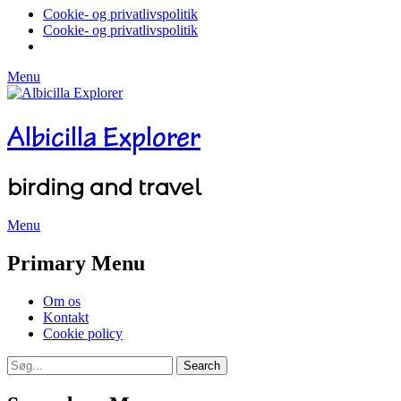
Cookie- og privatlivspolitik
Cookie- og privatlivspolitik
Menu
Albicilla Explorer
birding and travel
Menu
Facebook
Twitter
YouTube
Instagram
Primary Menu
Skip
Om os
to
Kontakt
content
Cookie policy
Search
Search
for: