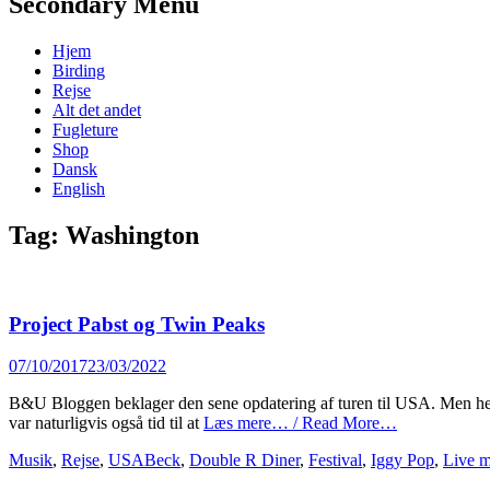
Secondary Menu
Skip
Hjem
to
Birding
content
Rejse
Alt det andet
Fugleture
Shop
Dansk
English
Tag:
Washington
Project Pabst og Twin Peaks
Posted
07/10/2017
23/03/2022
on
B&U Bloggen beklager den sene opdatering af turen til USA. Men her er
var naturligvis også tid til at
Læs mere… / Read More…
Categories
Tags
Musik
,
Rejse
,
USA
Beck
,
Double R Diner
,
Festival
,
Iggy Pop
,
Live m