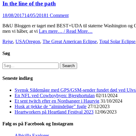
In the line of the path
Posted
18/08/2017
14/05/2018
1 Comment
on
B&U Bloggen er taget med BEST+UDA til staterne Washington og Oregon
men vi håber, at vi
Læs mere… / Read More…
Categories
Tags
Rejse
,
USA
Oregon
,
The Great American Eclipse
,
Total Solar Eclipse
Søg
Search
for:
Seneste indlæg
Svensk Sildemåge med GPS/GSM-sender fundet død ved Ulvs
En NFL ved Cowboybyen: Bjerghortulan
02/11/2024
Et sent twitch efter en Nordsanger i Haurvig
31/10/2024
Husk at tjekke de “almindelige” fugle
27/12/2023
Heartworkers på Heartland Festival 2023
12/06/2023
Følg os på Facebook og Instagram
Albicilla Explorer