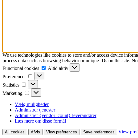
We use technologies like cookies to store and/or access device inform
process data such as browsing behavior or unique IDs on this site. No
Functional
Functional cookies
Altid aktiv
cookies
Præferencer
Præferencer
Statistics
Statistics
Marketing
Marketing
Vælg muligheder
Administrer tjenester
Administrer {vendor_count} leverandører
Læs mere om disse formål
View pref
All cookies
Afvis
View preferences
Save preferences