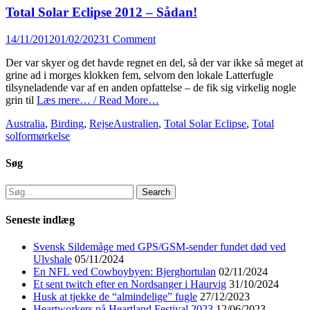
Total Solar Eclipse 2012 – Sådan!
Posted
14/11/2012
01/02/2023
1 Comment
on
Der var skyer og det havde regnet en del, så der var ikke så meget at
grine ad i morges klokken fem, selvom den lokale Latterfugle
tilsyneladende var af en anden opfattelse – de fik sig virkelig nogle
grin til
Læs mere… / Read More…
Categories
Tags
Australia
,
Birding
,
Rejse
Australien
,
Total Solar Eclipse
,
Total
solformørkelse
Søg
Search
for:
Seneste indlæg
Svensk Sildemåge med GPS/GSM-sender fundet død ved
Ulvshale
05/11/2024
En NFL ved Cowboybyen: Bjerghortulan
02/11/2024
Et sent twitch efter en Nordsanger i Haurvig
31/10/2024
Husk at tjekke de “almindelige” fugle
27/12/2023
Heartworkers på Heartland Festival 2023
12/06/2023