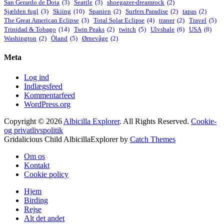
San Gerardo de Dota
(3)
Seattle
(3)
shoegazer-dreamrock
(2)
Sjælden fugl
(3)
Skiing
(10)
Spanien
(2)
Surfers Paradise
(2)
tapas
(2)
The Great American Eclipse
(3)
Total Solar Eclipse
(4)
traner
(2)
Travel
(5)
Trinidad & Tobago
(14)
Twin Peaks
(2)
twitch
(5)
Ulvshale
(6)
USA
(8)
Washington
(2)
Öland
(5)
Ørnevåge
(2)
Meta
Log ind
Indlægsfeed
Kommentarfeed
WordPress.org
Copyright © 2026
Albicilla Explorer
. All Rights Reserved.
Cookie-
og privatlivspolitik
Gridalicious Child AlbicillaExplorer by
Catch Themes
Scroll
Om os
Up
Kontakt
Cookie policy
Hjem
Birding
Rejse
Alt det andet