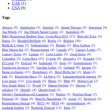
UAE
(1)
USA
(9)
Tags
Algarve
(4)
Andalusien
(5)
Antpitta
(3)
Arenal Volcano
(4)
Argentina
(4)
Asa Wrigth
(5)
Asa Wrigth Nature Centre
(2)
Australien
(8)
B&U Neotropical Birding Tour - Costa Rica 2015
(23)
Bajo del Tigre
(3)
Baños
(2)
Bearded Bellbird
(4)
Berlin
(2)
Birding
(38)
BirdLife Cyprus
(2)
birdwatching
(5)
Biæder
(2)
Bleg Gulbug
(2)
Blue Waters Inn
(3)
Buenaventura
(4)
Canada
(37)
Canopy Lodge
(7)
Canopy Tower
(4)
Castara
(2)
Cerro Lodge
(5)
cloud forest
(4)
Colombia
(3)
Costa Rica
(25)
Cypern
(8)
dovendyr
(2)
Ecuador
(12)
El Copal
(3)
Festival
(4)
forårstræk
(2)
fugle
(5)
Fuglekigning
(5)
Fundacíon Jocotoco
(5)
Gavilan Lodge
(3)
Gotland
(8)
havørn
(2)
Home exchange
(37)
Horndrager
(2)
Hotel Brilla Sol
(2)
Islom
(2)
kale
(2)
Klintholm Havn
(3)
La Selva
(2)
Latinamerikansk timeout
(4)
Live music
(12)
Live musik
(3)
Music
(2)
Møn
(6)
Nelson Can
(2)
New South Wales
(2)
Nyord
(3)
Orange Feeling
(5)
Oregon
(5)
orkideer
(3)
Ottenby
(4)
Ottenbylund
(2)
Ottenby Vandrarhem och Camping
(2)
Paphos
(3)
Pipeline Road
(2)
Portugal
(4)
Quito
(4)
Rancho Naturalista
(3)
recipe
(2)
Regnvejr
(2)
Resplendent Quetzal
(4)
RF15
(4)
RF16
(4)
ringmærkning
(4)
roadside birding
(2)
Roskilde Festival
(12)
Salta
(5)