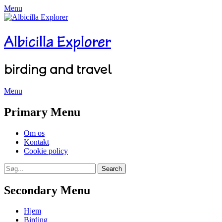
Menu
Albicilla Explorer
birding and travel
Menu
Facebook
Twitter
YouTube
Instagram
Primary Menu
Skip
Om os
to
Kontakt
content
Cookie policy
Search
Search
for:
Secondary Menu
Skip
Hjem
to
Birding