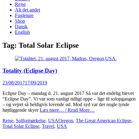
content
Rejse
Alt det andet
Fugleture
Shop
Dansk
English
Tag:
Total Solar Eclipse
Totality (Eclipse Day)
Posted
23/08/2017
17/09/2019
on
Eclipse Day – mandag d. 21. august 2017 Så var det endelig blevet
“Eclipse Day”. Vi var som vanligt tidligt oppe – lige til solopgangen
– og vejret så heldigvis lovende ud. Mod syd var der nogle tynde
højtliggende skyer
Læs mere… / Read More…
Categories
Tags
Rejse
,
Solformørkelse
,
USA
Oregon
,
The Great American Eclipse
,
Total Solar Eclipse
,
Travel
,
USA