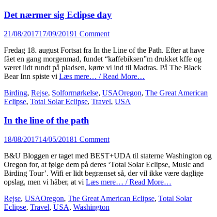
Det nærmer sig Eclipse day
Posted
21/08/2017
17/09/2019
1 Comment
on
Fredag 18. august Fortsat fra In the Line of the Path. Efter at have
fået en gang morgenmad, fundet “kaffebiksen”m drukket kffe og
været lidt rundt på pladsen, kørte vi ind til Madras. På The Black
Bear Inn spiste vi
Læs mere… / Read More…
Categories
Tags
Birding
,
Rejse
,
Solformørkelse
,
USA
Oregon
,
The Great American
Eclipse
,
Total Solar Eclipse
,
Travel
,
USA
In the line of the path
Posted
18/08/2017
14/05/2018
1 Comment
on
B&U Bloggen er taget med BEST+UDA til staterne Washington og
Oregon for, at følge dem på deres ‘Total Solar Eclipse, Music and
Birding Tour’. Wifi er lidt begrænset så, der vil ikke være daglige
opslag, men vi håber, at vi
Læs mere… / Read More…
Categories
Tags
Rejse
,
USA
Oregon
,
The Great American Eclipse
,
Total Solar
Eclipse
,
Travel
,
USA
,
Washington