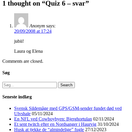
1 thought on “Quiz 6 – svar”
Anonym
says:
20/09/2008 at 17:24
jubii!
Laura og Elena
Comments are closed.
Søg
Search
for:
Seneste indlæg
Svensk Sildemåge med GPS/GSM-sender fundet død ved
Ulvshale
05/11/2024
En NFL ved Cowboybyen: Bjerghortulan
02/11/2024
Et sent twitch efter en Nordsanger i Haurvig
31/10/2024
Husk at tjekke de “almindelige” fugle
27/12/2023