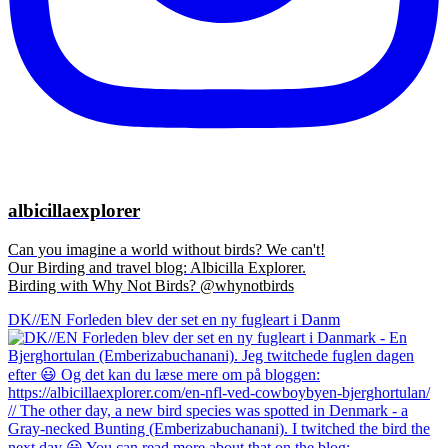
albicillaexplorer
Can you imagine a world without birds? We can't!
Our Birding and travel blog: Albicilla Explorer.
Birding with Why Not Birds? @whynotbirds
DK//EN Forleden blev der set en ny fugleart i Danm