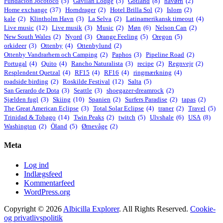
Fundacíon Jocotoco
(5)
Gavilan Lodge
(3)
Gotland
(8)
havørn
(2)
Home exchange
(37)
Horndrager
(2)
Hotel Brilla Sol
(2)
Islom
(2)
kale
(2)
Klintholm Havn
(3)
La Selva
(2)
Latinamerikansk timeout
(4)
Live music
(12)
Live musik
(3)
Music
(2)
Møn
(6)
Nelson Can
(2)
New South Wales
(2)
Nyord
(3)
Orange Feeling
(5)
Oregon
(5)
orkideer
(3)
Ottenby
(4)
Ottenbylund
(2)
Ottenby Vandrarhem och Camping
(2)
Paphos
(3)
Pipeline Road
(2)
Portugal
(4)
Quito
(4)
Rancho Naturalista
(3)
recipe
(2)
Regnvejr
(2)
Resplendent Quetzal
(4)
RF15
(4)
RF16
(4)
ringmærkning
(4)
roadside birding
(2)
Roskilde Festival
(12)
Salta
(5)
San Gerardo de Dota
(3)
Seattle
(3)
shoegazer-dreamrock
(2)
Sjælden fugl
(3)
Skiing
(10)
Spanien
(2)
Surfers Paradise
(2)
tapas
(2)
The Great American Eclipse
(3)
Total Solar Eclipse
(4)
traner
(2)
Travel
(5)
Trinidad & Tobago
(14)
Twin Peaks
(2)
twitch
(5)
Ulvshale
(6)
USA
(8)
Washington
(2)
Öland
(5)
Ørnevåge
(2)
Meta
Log ind
Indlægsfeed
Kommentarfeed
WordPress.org
Copyright © 2026
Albicilla Explorer
. All Rights Reserved.
Cookie-
og privatlivspolitik