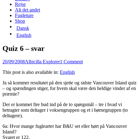
content
Rejse
Alt det andet
Fugleture
Shop
Dansk
English
Quiz 6 – svar
Posted
Author
20/09/2008
Albicilla Explorer
1 Comment
on
This post is also available in:
English
Ja så kommer resultatet på den sjette og sidste Vancouver Island quiz
– og spændingen stiger, for hvem skal være den heldige vinder af en
præmie?
Der er kommet fire bud ind på de to spørgsmål – tre i hvad vi
betragter som deltager i voksengruppen og et i børnegruppen (to
deltagere).
6a: Hvor mange fuglearter har B&U set eller hørt på Vancouver
Island?
Svaret er 122.