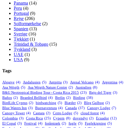
Panama
(14)
Peru
(4)
Portugal
(9)
Rejse
(206)
Solformørkelse
(2)
Spanien
(13)
Sverige
(16)
Tjekkiet
(1)
Trinidad & Tobago
(15)
Tyskland
(3)
UAE
(1)
USA
(9)
Tags
Algarve
(4)
Andalusien
(5)
Antpitta
(3)
Arenal Volcano
(4)
Argentina
(4)
Asa Wrigth
(5)
Asa Wrigth Nature Centre
(2)
Australien
(8)
B&U Neotropical Birding Tour - Costa Rica 2015
(23)
Bajo del Tigre
(3)
Baños
(2)
Bearded Bellbird
(4)
Berlin
(2)
Birding
(38)
BirdLife Cyprus
(2)
birdwatching
(5)
Biæder
(2)
Bleg Gulbug
(2)
Blue Waters Inn
(3)
Buenaventura
(4)
Canada
(37)
Canopy Lodge
(7)
Canopy Tower
(4)
Castara
(2)
Cerro Lodge
(5)
cloud forest
(4)
Colombia
(3)
Costa Rica
(25)
Cypern
(8)
dovendyr
(2)
Ecuador
(12)
El Copal
(3)
Festival
(4)
forårstræk
(2)
fugle
(5)
Fuglekigning
(5)