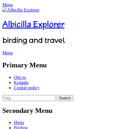
Menu
Albicilla Explorer
birding and travel
Menu
Facebook
Twitter
YouTube
Instagram
Primary Menu
Skip
Om os
to
Kontakt
content
Cookie policy
Search
Search
for:
Secondary Menu
Skip
Hjem
to
Birding