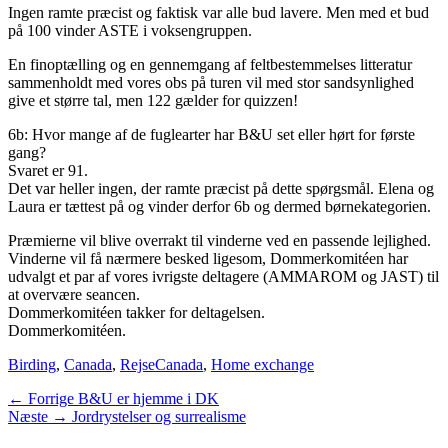
Ingen ramte præcist og faktisk var alle bud lavere. Men med et bud
på 100 vinder ASTE i voksengruppen.
En finoptælling og en gennemgang af feltbestemmelses litteratur
sammenholdt med vores obs på turen vil med stor sandsynlighed
give et større tal, men 122 gælder for quizzen!
6b: Hvor mange af de fuglearter har B&U set eller hørt for første
gang?
Svaret er 91.
Det var heller ingen, der ramte præcist på dette spørgsmål. Elena og
Laura er tættest på og vinder derfor 6b og dermed børnekategorien.
Præmierne vil blive overrakt til vinderne ved en passende lejlighed.
Vinderne vil få nærmere besked ligesom, Dommerkomitéen har
udvalgt et par af vores ivrigste deltagere (AMMAROM og JAST) til
at overvære seancen.
Dommerkomitéen takker for deltagelsen.
Dommerkomitéen.
Categories
Tags
Birding
,
Canada
,
Rejse
Canada
,
Home exchange
Indlægsnavigation
Previous
← Forrige
B&U er hjemme i DK
Next
post:
Næste →
Jordrystelser og surrealisme
post: