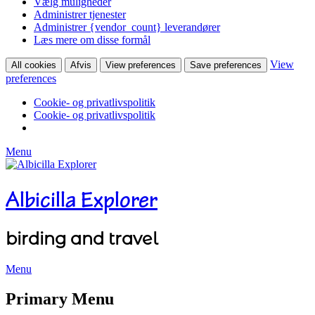
Vælg muligheder
Administrer tjenester
Administrer {vendor_count} leverandører
Læs mere om disse formål
View
All cookies
Afvis
View preferences
Save preferences
preferences
Cookie- og privatlivspolitik
Cookie- og privatlivspolitik
Menu
Albicilla Explorer
birding and travel
Menu
Facebook
Twitter
YouTube
Instagram
Primary Menu