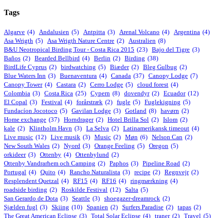
Tags
Algarve
(4)
Andalusien
(5)
Antpitta
(3)
Arenal Volcano
(4)
Argentina
(4)
Asa Wrigth
(5)
Asa Wrigth Nature Centre
(2)
Australien
(8)
B&U Neotropical Birding Tour - Costa Rica 2015
(23)
Bajo del Tigre
(3)
Baños
(2)
Bearded Bellbird
(4)
Berlin
(2)
Birding
(38)
BirdLife Cyprus
(2)
birdwatching
(5)
Biæder
(2)
Bleg Gulbug
(2)
Blue Waters Inn
(3)
Buenaventura
(4)
Canada
(37)
Canopy Lodge
(7)
Canopy Tower
(4)
Castara
(2)
Cerro Lodge
(5)
cloud forest
(4)
Colombia
(3)
Costa Rica
(25)
Cypern
(8)
dovendyr
(2)
Ecuador
(12)
El Copal
(3)
Festival
(4)
forårstræk
(2)
fugle
(5)
Fuglekigning
(5)
Fundacíon Jocotoco
(5)
Gavilan Lodge
(3)
Gotland
(8)
havørn
(2)
Home exchange
(37)
Horndrager
(2)
Hotel Brilla Sol
(2)
Islom
(2)
kale
(2)
Klintholm Havn
(3)
La Selva
(2)
Latinamerikansk timeout
(4)
Live music
(12)
Live musik
(3)
Music
(2)
Møn
(6)
Nelson Can
(2)
New South Wales
(2)
Nyord
(3)
Orange Feeling
(5)
Oregon
(5)
orkideer
(3)
Ottenby
(4)
Ottenbylund
(2)
Ottenby Vandrarhem och Camping
(2)
Paphos
(3)
Pipeline Road
(2)
Portugal
(4)
Quito
(4)
Rancho Naturalista
(3)
recipe
(2)
Regnvejr
(2)
Resplendent Quetzal
(4)
RF15
(4)
RF16
(4)
ringmærkning
(4)
roadside birding
(2)
Roskilde Festival
(12)
Salta
(5)
San Gerardo de Dota
(3)
Seattle
(3)
shoegazer-dreamrock
(2)
Sjælden fugl
(3)
Skiing
(10)
Spanien
(2)
Surfers Paradise
(2)
tapas
(2)
The Great American Eclipse
(3)
Total Solar Eclipse
(4)
traner
(2)
Travel
(5)