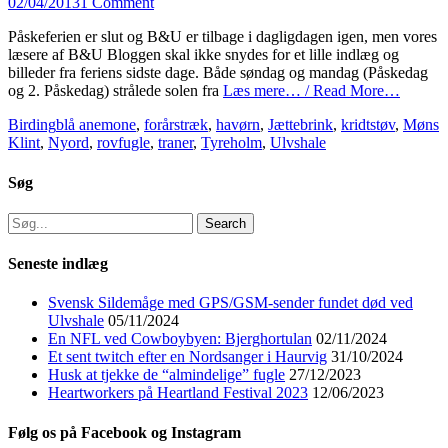
Posted
02/04/2013
1 Comment
on
Påskeferien er slut og B&U er tilbage i dagligdagen igen, men vores
læsere af B&U Bloggen skal ikke snydes for et lille indlæg og
billeder fra feriens sidste dage. Både søndag og mandag (Påskedag
og 2. Påskedag) strålede solen fra
Læs mere… / Read More…
Categories
Tags
Birding
blå anemone
,
forårstræk
,
havørn
,
Jættebrink
,
kridtstøv
,
Møns
Klint
,
Nyord
,
rovfugle
,
traner
,
Tyreholm
,
Ulvshale
Søg
Search
for:
Seneste indlæg
Svensk Sildemåge med GPS/GSM-sender fundet død ved
Ulvshale
05/11/2024
En NFL ved Cowboybyen: Bjerghortulan
02/11/2024
Et sent twitch efter en Nordsanger i Haurvig
31/10/2024
Husk at tjekke de “almindelige” fugle
27/12/2023
Heartworkers på Heartland Festival 2023
12/06/2023
Følg os på Facebook og Instagram