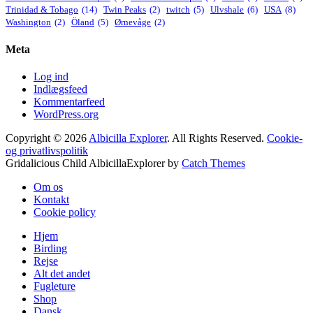
Trinidad & Tobago
(14)
Twin Peaks
(2)
twitch
(5)
Ulvshale
(6)
USA
(8)
Washington
(2)
Öland
(5)
Ørnevåge
(2)
Meta
Log ind
Indlægsfeed
Kommentarfeed
WordPress.org
Copyright © 2026
Albicilla Explorer
. All Rights Reserved.
Cookie-
og privatlivspolitik
Gridalicious Child AlbicillaExplorer by
Catch Themes
Scroll
Om os
Up
Kontakt
Cookie policy
Hjem
Birding
Rejse
Alt det andet
Fugleture
Shop
Dansk