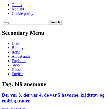
Skip
Om os
to
Kontakt
content
Cookie policy
Search
Search
for:
Secondary Menu
Skip
Hjem
to
Birding
content
Rejse
Alt det andet
Fugleture
Shop
Dansk
English
Tag:
blå anemone
Der var 3, der var 4, de var 5 havørne, kridtstøv og
endelig traner