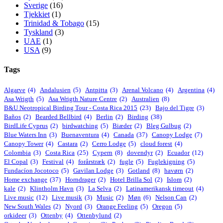
Sverige
(16)
Tjekkiet
(1)
Trinidad & Tobago
(15)
Tyskland
(3)
UAE
(1)
USA
(9)
Tags
Algarve
(4)
Andalusien
(5)
Antpitta
(3)
Arenal Volcano
(4)
Argentina
(4)
Asa Wrigth
(5)
Asa Wrigth Nature Centre
(2)
Australien
(8)
B&U Neotropical Birding Tour - Costa Rica 2015
(23)
Bajo del Tigre
(3)
Baños
(2)
Bearded Bellbird
(4)
Berlin
(2)
Birding
(38)
BirdLife Cyprus
(2)
birdwatching
(5)
Biæder
(2)
Bleg Gulbug
(2)
Blue Waters Inn
(3)
Buenaventura
(4)
Canada
(37)
Canopy Lodge
(7)
Canopy Tower
(4)
Castara
(2)
Cerro Lodge
(5)
cloud forest
(4)
Colombia
(3)
Costa Rica
(25)
Cypern
(8)
dovendyr
(2)
Ecuador
(12)
El Copal
(3)
Festival
(4)
forårstræk
(2)
fugle
(5)
Fuglekigning
(5)
Fundacíon Jocotoco
(5)
Gavilan Lodge
(3)
Gotland
(8)
havørn
(2)
Home exchange
(37)
Horndrager
(2)
Hotel Brilla Sol
(2)
Islom
(2)
kale
(2)
Klintholm Havn
(3)
La Selva
(2)
Latinamerikansk timeout
(4)
Live music
(12)
Live musik
(3)
Music
(2)
Møn
(6)
Nelson Can
(2)
New South Wales
(2)
Nyord
(3)
Orange Feeling
(5)
Oregon
(5)
orkideer
(3)
Ottenby
(4)
Ottenbylund
(2)