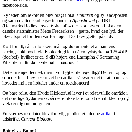
facebookside.
Nyheden om rekorden blev bragt i bl.a.
Politiken
og Jyllandsposten,
og samme aften skulle gæstepanelet i
Aftenshowet
på DR1
(Danmarks Radios hoved tv-kanal) – der bl.a. bestod af bl.a den
danske statsminister Mette Frederiksen – gætte, hvad den lyd, der
blev afspillet for dem var for noget. Der blev gættet på et dyr.
Kort fortalt, så har forskere målt og dokumenteret at hannens
parringskald hos Hvid Klokkefugl kan nå en lydstyrke på 125,4 dB
(decibel), hvilket er ca. 9 dB højere end Larmpiha // Screaming
Piha, der indtil da havde haft
”rekorden”
.
Det er mange decibel, men hvor højt er det egentlig? Det er højt og
som det bl.a. blev beskrevet i en artikel, så svarer det til, at man stak
hovedet ind i en højtaler under en rockkoncert!
Og bare rolig, den Hvide Klokkefugl lever i et relativt lille område i
det nordlige Sydamerika, så der er ikke fare for, at den dukker op og
vækker dig om morgenen.
Forskernes resultater blev fornylig publiceret i denne
artikel
i
tidskriftet
Current Biology
.
Boing! … Boing!