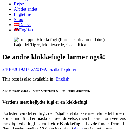
content
Rejse
Alt det andet
Fugleture
Shop
Dansk
English
De andre klokkefugle larmer også!
Posted
Author
24/10/2019
21/12/2019
Albicilla Explorer
on
This post is also available in:
English
Alle fotos og video © Bente Steffensen & Uffe Damm Andersen.
Verdens mest højlydte fugl er en klokkefugl
Forleden var det en fugl, der ”stjal” det danske mediebilledet for en
kort stund. Stjal er måske en overdrivelse, men historien om verdens
mest højlydte fugl – den
Hvide Klokkefugl
– havde fundet frem til
flere danske medier. Vi delte historien i
dette
opslag på vores