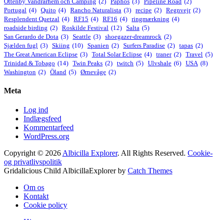
Ottenby Vandrarhem och Camping
(2)
Paphos
(3)
Pipeline Road
(2)
Portugal
(4)
Quito
(4)
Rancho Naturalista
(3)
recipe
(2)
Regnvejr
(2)
Resplendent Quetzal
(4)
RF15
(4)
RF16
(4)
ringmærkning
(4)
roadside birding
(2)
Roskilde Festival
(12)
Salta
(5)
San Gerardo de Dota
(3)
Seattle
(3)
shoegazer-dreamrock
(2)
Sjælden fugl
(3)
Skiing
(10)
Spanien
(2)
Surfers Paradise
(2)
tapas
(2)
The Great American Eclipse
(3)
Total Solar Eclipse
(4)
traner
(2)
Travel
(5)
Trinidad & Tobago
(14)
Twin Peaks
(2)
twitch
(5)
Ulvshale
(6)
USA
(8)
Washington
(2)
Öland
(5)
Ørnevåge
(2)
Meta
Log ind
Indlægsfeed
Kommentarfeed
WordPress.org
Copyright © 2026
Albicilla Explorer
. All Rights Reserved.
Cookie-
og privatlivspolitik
Gridalicious Child AlbicillaExplorer by
Catch Themes
Scroll
Om os
Up
Kontakt
Cookie policy