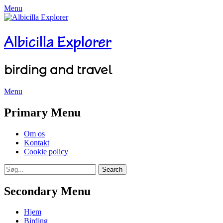
Menu
Albicilla Explorer
birding and travel
Menu
Facebook
Twitter
YouTube
Instagram
Primary Menu
Skip
Om os
to
Kontakt
content
Cookie policy
Search
Search
for:
Secondary Menu
Skip
Hjem
to
Birding