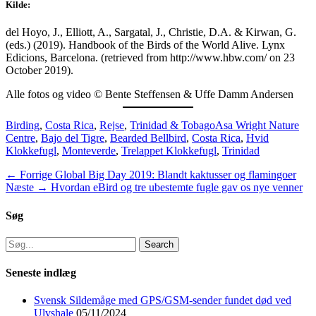
Kilde:
del Hoyo, J., Elliott, A., Sargatal, J., Christie, D.A. & Kirwan, G.
(eds.) (2019). Handbook of the Birds of the World Alive. Lynx
Edicions, Barcelona. (retrieved from http://www.hbw.com/ on 23
October 2019).
Alle fotos og video © Bente Steffensen & Uffe Damm Andersen
Categories
Tags
Birding
,
Costa Rica
,
Rejse
,
Trinidad & Tobago
Asa Wright Nature
Centre
,
Bajo del Tigre
,
Bearded Bellbird
,
Costa Rica
,
Hvid
Klokkefugl
,
Monteverde
,
Trelappet Klokkefugl
,
Trinidad
Indlægsnavigation
Previous
← Forrige
Global Big Day 2019: Blandt kaktusser og flamingoer
Next
post:
Næste →
Hvordan eBird og tre ubestemte fugle gav os nye venner
post:
Søg
Search
for:
Seneste indlæg
Svensk Sildemåge med GPS/GSM-sender fundet død ved
Ulvshale
05/11/2024