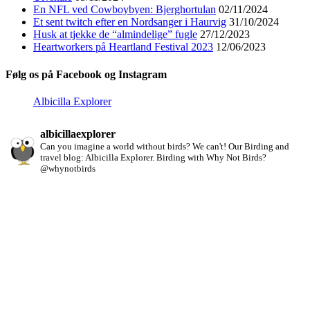
En NFL ved Cowboybyen: Bjerghortulan
02/11/2024
Et sent twitch efter en Nordsanger i Haurvig
31/10/2024
Husk at tjekke de “almindelige” fugle
27/12/2023
Heartworkers på Heartland Festival 2023
12/06/2023
Følg os på Facebook og Instagram
Albicilla Explorer
albicillaexplorer
Can you imagine a world without birds? We can't!
Our Birding and
travel blog: Albicilla Explorer.
Birding with Why Not Birds?
@whynotbirds