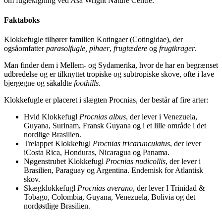
om fuglekigning ved Asa Wright Nature Centre.
Faktaboks
Klokkefugle tilhører familien Kotingaer (Cotingidae), der
ogsåomfatter
parasolfugle, pihaer
,
frugtædere
og
frugtkrager
.
Man finder dem i Mellem- og Sydamerika, hvor de har en begrænset
udbredelse og er tilknyttet tropiske og subtropiske skove, ofte i lave
bjergegne og såkaldte
foothills
.
Klokkefugle er placeret i slægten Procnias, der består af fire arter:
Hvid Klokkefugl
Procnias albus
, der lever i Venezuela,
Guyana, Surinam, Fransk Guyana og i et lille område i det
nordlige Brasilien.
Trelappet Klokkefugl
Procnias tricarunculatus
, der lever
iCosta Rica, Honduras, Nicaragua og Panama.
Nøgenstrubet Klokkefugl
Procnias nudicollis
, der lever i
Brasilien, Paraguay og Argentina. Endemisk for Atlantisk
skov.
Skægklokkefugl
Procnias averano
, der lever I Trinidad &
Tobago, Colombia, Guyana, Venezuela, Bolivia og det
nordøstlige Brasilien.