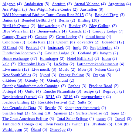
Algarve
(4)
Andalusien
(5)
Antpitta
(3)
Arenal Volcano
(4)
Argentina
(4)
Asa Wrigth
(5)
Asa Wrigth Nature Centre
(2)
Australien
(8)
B&U Neotropical Birding Tour - Costa Rica 2015
(23)
Bajo del Tigre
(3)
Baños
(2)
Bearded Bellbird
(4)
Berlin
(2)
Birding
(38)
BirdLife Cyprus
(2)
birdwatching
(5)
Biæder
(2)
Bleg Gulbug
(2)
Blue Waters Inn
(3)
Buenaventura
(4)
Canada
(37)
Canopy Lodge
(7)
Canopy Tower
(4)
Castara
(2)
Cerro Lodge
(5)
cloud forest
(4)
Colombia
(3)
Costa Rica
(25)
Cypern
(8)
dovendyr
(2)
Ecuador
(12)
El Copal
(3)
Festival
(4)
forårstræk
(2)
fugle
(5)
Fuglekigning
(5)
Fundacíon Jocotoco
(5)
Gavilan Lodge
(3)
Gotland
(8)
havørn
(2)
Home exchange
(37)
Horndrager
(2)
Hotel Brilla Sol
(2)
Islom
(2)
kale
(2)
Klintholm Havn
(3)
La Selva
(2)
Latinamerikansk timeout
(4)
Live music
(12)
Live musik
(3)
Music
(2)
Møn
(6)
Nelson Can
(2)
New South Wales
(2)
Nyord
(3)
Orange Feeling
(5)
Oregon
(5)
orkideer
(3)
Ottenby
(4)
Ottenbylund
(2)
Ottenby Vandrarhem och Camping
(2)
Paphos
(3)
Pipeline Road
(2)
Portugal
(4)
Quito
(4)
Rancho Naturalista
(3)
recipe
(2)
Regnvejr
(2)
Resplendent Quetzal
(4)
RF15
(4)
RF16
(4)
ringmærkning
(4)
roadside birding
(2)
Roskilde Festival
(12)
Salta
(5)
San Gerardo de Dota
(3)
Seattle
(3)
shoegazer-dreamrock
(2)
Sjælden fugl
(3)
Skiing
(10)
Spanien
(2)
Surfers Paradise
(2)
tapas
(2)
The Great American Eclipse
(3)
Total Solar Eclipse
(4)
traner
(2)
Travel
(5)
Trinidad & Tobago
(14)
Twin Peaks
(2)
twitch
(5)
Ulvshale
(6)
USA
(8)
Washington
(2)
Öland
(5)
Ørnevåge
(2)