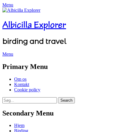
Menu
Albicilla Explorer
birding and travel
Menu
Facebook
Twitter
YouTube
Instagram
Primary Menu
Skip
Om os
to
Kontakt
content
Cookie policy
Search
Search
for:
Secondary Menu
Skip
Hjem
to
Birding