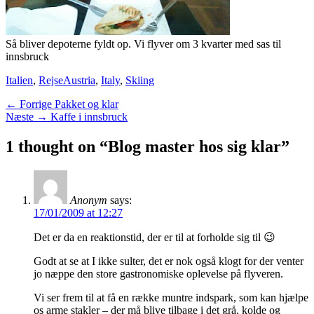
Så bliver depoterne fyldt op. Vi flyver om 3 kvarter med sas til
innsbruck
Categories
Tags
Italien
,
Rejse
Austria
,
Italy
,
Skiing
Indlægsnavigation
Previous
← Forrige
Pakket og klar
Next
post:
Næste →
Kaffe i innsbruck
post:
1 thought on “Blog master hos sig klar”
Anonym
says:
17/01/2009 at 12:27
Det er da en reaktionstid, der er til at forholde sig til 😉
Godt at se at I ikke sulter, det er nok også klogt for der venter
jo næppe den store gastronomiske oplevelse på flyveren.
Vi ser frem til at få en række muntre indspark, som kan hjælpe
os arme stakler – der må blive tilbage i det grå, kolde og