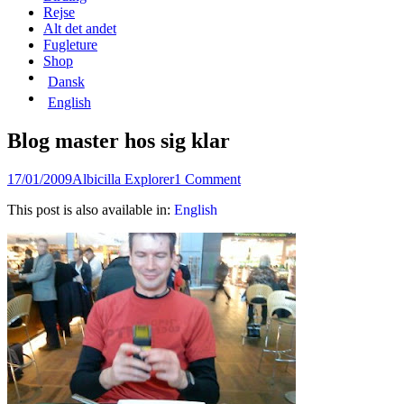
content
Rejse
Alt det andet
Fugleture
Shop
Dansk
English
Blog master hos sig klar
Posted
Author
17/01/2009
Albicilla Explorer
1 Comment
on
This post is also available in:
English