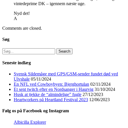
vintedeprime DK – igennem næste uge.
Nyd det!
A
Comments are closed.
Søg
Search
for:
Seneste indlæg
Svensk Sildemåge med GPS/GSM-sender fundet død ved
Ulvshale
05/11/2024
En NFL ved Cowboybyen: Bjerghortulan
02/11/2024
Et sent twitch efter en Nordsanger i Haurvig
31/10/2024
Husk at tjekke de “almindelige” fugle
27/12/2023
Heartworkers på Heartland Festival 2023
12/06/2023
Følg os på Facebook og Instagram
Albicilla Explorer