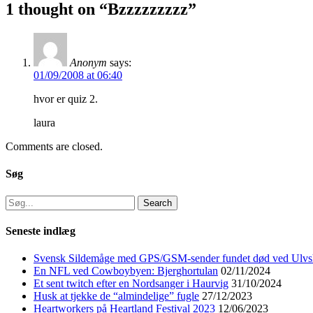
1 thought on “Bzzzzzzzzz”
Anonym
says:
01/09/2008 at 06:40
hvor er quiz 2.
laura
Comments are closed.
Søg
Search
for:
Seneste indlæg
Svensk Sildemåge med GPS/GSM-sender fundet død ved Ulvs
En NFL ved Cowboybyen: Bjerghortulan
02/11/2024
Et sent twitch efter en Nordsanger i Haurvig
31/10/2024
Husk at tjekke de “almindelige” fugle
27/12/2023
Heartworkers på Heartland Festival 2023
12/06/2023