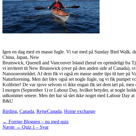
Igen en dag med en masse fugle. Vi var med på Sunday Bird Walk, der
China, Japan, New
Brunswick, Quenell and Vancouver Island (heraf en oprindeligt fra T
vi inviteret til New Brunswick (over på den anden side af Canada), vi s
Nanooseområdet. Af dem fik vi også en masse andre tips til ture på Va
Naturforening. Men der blev også set nogle fugle, og vi fik pumpet v
Kolibrier! De var sjove selvom vi ikke engan fik set dem tæt på, men 
I morgen (September 1) er Labour Day, hvilket betyder, at nogle holde
udkommer senere. Men det har så slet ikke noget med Labour Day at g
B&U
Categories
Tags
Birding
,
Canada
,
Rejse
Canada
,
Home exchange
Indlægsnavigation
Previous
← Forrige
Bloggen – nu med quiz
Next
post:
Næste →
Quiz 1 – Svar
post: