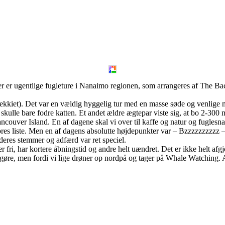
 er ugentlige fugleture i Nanaimo regionen, som arrangeres af The Ba
jekkiet). Det var en vældig hyggelig tur med en masse søde og venlige 
kulle bare fodre katten. Et andet ældre ægtepar viste sig, at bo 2-300 m 
ncouver Island. En af dagene skal vi over til kaffe og natur og fuglesn
ores liste. Men en af dagens absolutte højdepunkter var – Bzzzzzzzzzz 
deres stemmer og adfærd var ret speciel.
r fri, har kortere åbningstid og andre helt uændret. Det er ikke helt a
øre, men fordi vi lige drøner op nordpå og tager på Whale Watching. A