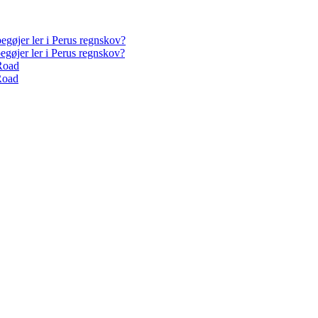
egøjer ler i Perus regnskov?
egøjer ler i Perus regnskov?
Road
Road