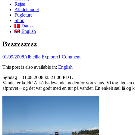
content
Rejse
Alt det andet
Fugleture
Shop
Dansk
English
Bzzzzzzzzz
Posted
Author
01/09/2008
Albicilla Explorer
1 Comment
on
This post is also available in:
English
Søndag – 31.08.2008 kl. 21.00 PDT.
Vandet er koldt! Altså badevandet nedenfor vores hus. Vi tog lige en d
afprøvet – og det var godt med en tur på vandet. En enkelt sæl lå og 