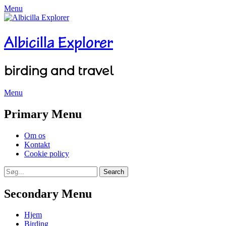
Menu
Albicilla Explorer
birding and travel
Menu
Facebook
Twitter
YouTube
Instagram
Primary Menu
Skip
Om os
to
Kontakt
content
Cookie policy
Search
Search
for:
Secondary Menu
Skip
Hjem
to
Birding