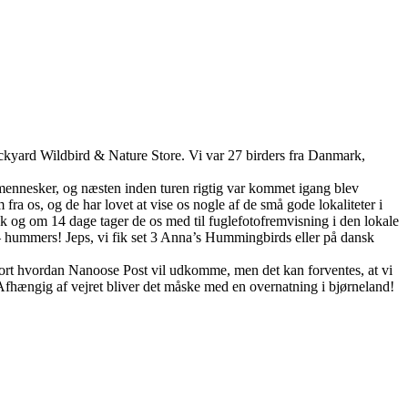
ckyard Wildbird & Nature Store. Vi var 27 birders fra Danmark,
mennesker, og næsten inden turen rigtig var kommet igang blev
fra os, og de har lovet at vise os nogle af de små gode lokaliteter i
ak og om 14 dage tager de os med til fuglefotofremvisning i den lokale
– hummers! Jeps, vi fik set 3 Anna’s Hummingbirds eller på dansk
fgjort hvordan Nanoose Post vil udkomme, men det kan forventes, at vi
fhængig af vejret bliver det måske med en overnatning i bjørneland!