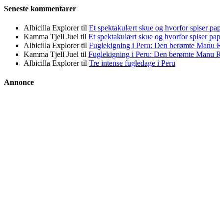
Seneste kommentarer
Albicilla Explorer
til
Et spektakulært skue og hvorfor spiser pap
Kamma Tjell Juel
til
Et spektakulært skue og hvorfor spiser pap
Albicilla Explorer
til
Fuglekigning i Peru: Den berømte Manu 
Kamma Tjell Juel
til
Fuglekigning i Peru: Den berømte Manu 
Albicilla Explorer
til
Tre intense fugledage i Peru
Annonce