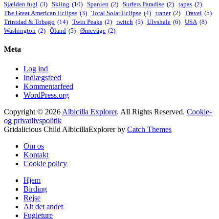
Sjælden fugl
(3)
Skiing
(10)
Spanien
(2)
Surfers Paradise
(2)
tapas
(2)
The Great American Eclipse
(3)
Total Solar Eclipse
(4)
traner
(2)
Travel
(5)
Trinidad & Tobago
(14)
Twin Peaks
(2)
twitch
(5)
Ulvshale
(6)
USA
(8)
Washington
(2)
Öland
(5)
Ørnevåge
(2)
Meta
Log ind
Indlægsfeed
Kommentarfeed
WordPress.org
Copyright © 2026
Albicilla Explorer
. All Rights Reserved.
Cookie-
og privatlivspolitik
Gridalicious Child AlbicillaExplorer by
Catch Themes
Rul
Om os
op
Kontakt
Cookie policy
Hjem
Birding
Rejse
Alt det andet
Fugleture