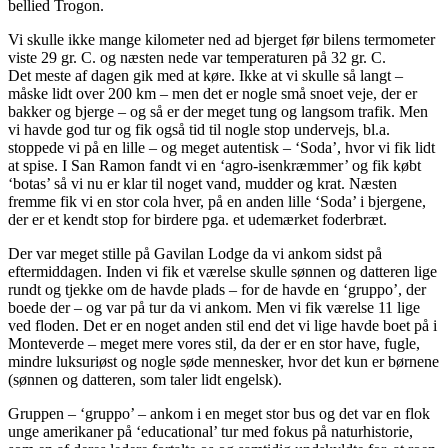
bellied Trogon.
Vi skulle ikke mange kilometer ned ad bjerget før bilens termometer
viste 29 gr. C. og næsten nede var temperaturen på 32 gr. C.
Det meste af dagen gik med at køre. Ikke at vi skulle så langt –
måske lidt over 200 km – men det er nogle små snoet veje, der er
bakker og bjerge – og så er der meget tung og langsom trafik. Men
vi havde god tur og fik også tid til nogle stop undervejs, bl.a.
stoppede vi på en lille – og meget autentisk – ‘Soda’, hvor vi fik lidt
at spise. I San Ramon fandt vi en ‘agro-isenkræmmer’ og fik købt
‘botas’ så vi nu er klar til noget vand, mudder og krat. Næsten
fremme fik vi en stor cola hver, på en anden lille ‘Soda’ i bjergene,
der er et kendt stop for birdere pga. et udemærket foderbræt.
Der var meget stille på Gavilan Lodge da vi ankom sidst på
eftermiddagen. Inden vi fik et værelse skulle sønnen og datteren lige
rundt og tjekke om de havde plads – for de havde en ‘gruppo’, der
boede der – og var på tur da vi ankom. Men vi fik værelse 11 lige
ved floden. Det er en noget anden stil end det vi lige havde boet på i
Monteverde – meget mere vores stil, da der er en stor have, fugle,
mindre luksuriøst og nogle søde mennesker, hvor det kun er børnene
(sønnen og datteren, som taler lidt engelsk).
Gruppen – ‘gruppo’ – ankom i en meget stor bus og det var en flok
unge amerikaner på ‘educational’ tur med fokus på naturhistorie,