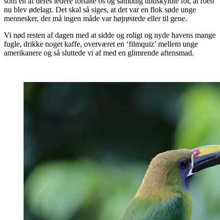
som en af deres ledere fortalte os og samtidig undskyldte for, at roen
nu blev ødelagt. Det skal så siges, at det var en flok søde unge
mennesker, der må ingen måde var højrøstede eller til gene.
Vi nød resten af dagen med at sidde og roligt og nyde havens mange
fugle, drikke noget kaffe, overværet en ‘filmquiz’ mellem unge
amerikanere og så sluttede vi af med en glimrende aftensmad.