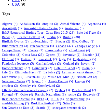
USA
(9)
Tags
Algarve
(4)
Andalusien
(5)
Antpitta
(3)
Arenal Volcano
(4)
Argentina
(4)
Asa Wrigth
(5)
Asa Wrigth Nature Centre
(2)
Australien
(8)
B&U Neotropical Birding Tour - Costa Rica 2015
(23)
Bajo del Tigre
(3)
Baños
(2)
Bearded Bellbird
(4)
Berlin
(2)
Birding
(38)
BirdLife Cyprus
(2)
birdwatching
(5)
Biæder
(2)
Bleg Gulbug
(2)
Blue Waters Inn
(3)
Buenaventura
(4)
Canada
(37)
Canopy Lodge
(7)
Canopy Tower
(4)
Castara
(2)
Cerro Lodge
(5)
cloud forest
(4)
Colombia
(3)
Costa Rica
(25)
Cypern
(8)
dovendyr
(2)
Ecuador
(12)
El Copal
(3)
Festival
(4)
forårstræk
(2)
fugle
(5)
Fuglekigning
(5)
Fundacíon Jocotoco
(5)
Gavilan Lodge
(3)
Gotland
(8)
havørn
(2)
Home exchange
(37)
Horndrager
(2)
Hotel Brilla Sol
(2)
Islom
(2)
kale
(2)
Klintholm Havn
(3)
La Selva
(2)
Latinamerikansk timeout
(4)
Live music
(12)
Live musik
(3)
Music
(2)
Møn
(6)
Nelson Can
(2)
New South Wales
(2)
Nyord
(3)
Orange Feeling
(5)
Oregon
(5)
orkideer
(3)
Ottenby
(4)
Ottenbylund
(2)
Ottenby Vandrarhem och Camping
(2)
Paphos
(3)
Pipeline Road
(2)
Portugal
(4)
Quito
(4)
Rancho Naturalista
(3)
recipe
(2)
Regnvejr
(2)
Resplendent Quetzal
(4)
RF15
(4)
RF16
(4)
ringmærkning
(4)
roadside birding
(2)
Roskilde Festival
(12)
Salta
(5)
San Gerardo de Dota
(3)
Seattle
(3)
shoegazer-dreamrock
(2)