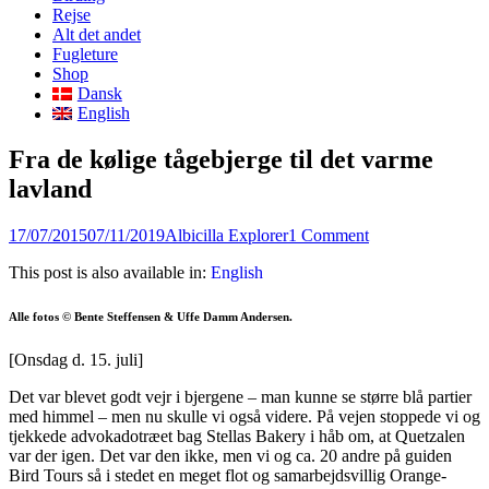
content
Rejse
Alt det andet
Fugleture
Shop
Dansk
English
Fra de kølige tågebjerge til det varme
lavland
Posted
Author
17/07/2015
07/11/2019
Albicilla Explorer
1 Comment
on
This post is also available in:
English
Alle fotos © Bente Steffensen & Uffe Damm Andersen.
[Onsdag d. 15. juli]
Det var blevet godt vejr i bjergene – man kunne se større blå partier
med himmel – men nu skulle vi også videre. På vejen stoppede vi og
tjekkede advokadotræet bag Stellas Bakery i håb om, at Quetzalen
var der igen. Det var den ikke, men vi og ca. 20 andre på guiden
Bird Tours så i stedet en meget flot og samarbejdsvillig Orange-