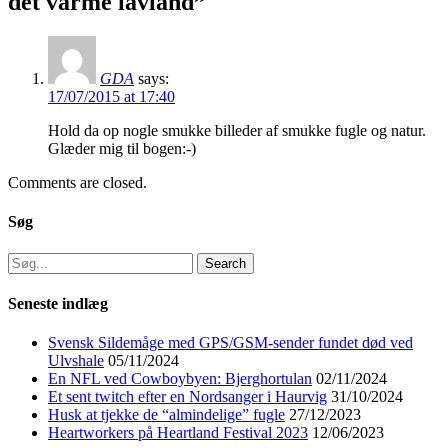
det varme lavland”
GDA
says:
17/07/2015 at 17:40
Hold da op nogle smukke billeder af smukke fugle og natur.
Glæder mig til bogen:-)
Comments are closed.
Søg
Search
for:
Seneste indlæg
Svensk Sildemåge med GPS/GSM-sender fundet død ved
Ulvshale
05/11/2024
En NFL ved Cowboybyen: Bjerghortulan
02/11/2024
Et sent twitch efter en Nordsanger i Haurvig
31/10/2024
Husk at tjekke de “almindelige” fugle
27/12/2023
Heartworkers på Heartland Festival 2023
12/06/2023