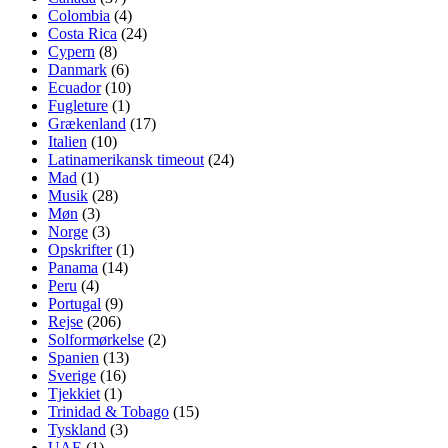
Colombia
(4)
Costa Rica
(24)
Cypern
(8)
Danmark
(6)
Ecuador
(10)
Fugleture
(1)
Grækenland
(17)
Italien
(10)
Latinamerikansk timeout
(24)
Mad
(1)
Musik
(28)
Møn
(3)
Norge
(3)
Opskrifter
(1)
Panama
(14)
Peru
(4)
Portugal
(9)
Rejse
(206)
Solformørkelse
(2)
Spanien
(13)
Sverige
(16)
Tjekkiet
(1)
Trinidad & Tobago
(15)
Tyskland
(3)
UAE
(1)