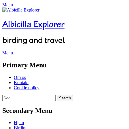
Menu
Albicilla Explorer
birding and travel
Menu
Facebook
Twitter
YouTube
Instagram
Primary Menu
Skip
Om os
to
Kontakt
content
Cookie policy
Search
Search
for:
Secondary Menu
Skip
Hjem
to
Birding