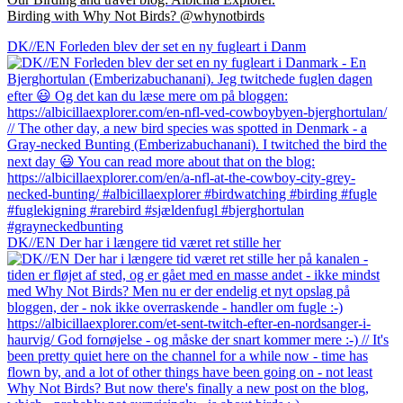
Birding with Why Not Birds? @whynotbirds
DK//EN Forleden blev der set en ny fugleart i Danm
DK//EN Der har i længere tid været ret stille her