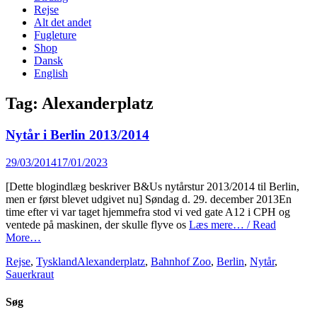
content
Rejse
Alt det andet
Fugleture
Shop
Dansk
English
Tag:
Alexanderplatz
Nytår i Berlin 2013/2014
Posted
29/03/2014
17/01/2023
on
[Dette blogindlæg beskriver B&Us nytårstur 2013/2014 til Berlin,
men er først blevet udgivet nu] Søndag d. 29. december 2013En
time efter vi var taget hjemmefra stod vi ved gate A12 i CPH og
ventede på maskinen, der skulle flyve os
Læs mere… / Read
More…
Categories
Tags
Rejse
,
Tyskland
Alexanderplatz
,
Bahnhof Zoo
,
Berlin
,
Nytår
,
Sauerkraut
Søg