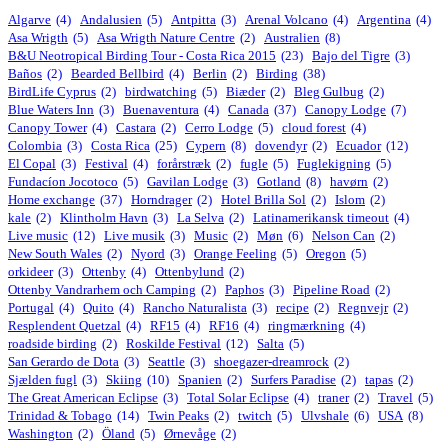
Algarve
(4)
Andalusien
(5)
Antpitta
(3)
Arenal Volcano
(4)
Argentina
(4)
Asa Wrigth
(5)
Asa Wrigth Nature Centre
(2)
Australien
(8)
B&U Neotropical Birding Tour - Costa Rica 2015
(23)
Bajo del Tigre
(3)
Baños
(2)
Bearded Bellbird
(4)
Berlin
(2)
Birding
(38)
BirdLife Cyprus
(2)
birdwatching
(5)
Biæder
(2)
Bleg Gulbug
(2)
Blue Waters Inn
(3)
Buenaventura
(4)
Canada
(37)
Canopy Lodge
(7)
Canopy Tower
(4)
Castara
(2)
Cerro Lodge
(5)
cloud forest
(4)
Colombia
(3)
Costa Rica
(25)
Cypern
(8)
dovendyr
(2)
Ecuador
(12)
El Copal
(3)
Festival
(4)
forårstræk
(2)
fugle
(5)
Fuglekigning
(5)
Fundacíon Jocotoco
(5)
Gavilan Lodge
(3)
Gotland
(8)
havørn
(2)
Home exchange
(37)
Horndrager
(2)
Hotel Brilla Sol
(2)
Islom
(2)
kale
(2)
Klintholm Havn
(3)
La Selva
(2)
Latinamerikansk timeout
(4)
Live music
(12)
Live musik
(3)
Music
(2)
Møn
(6)
Nelson Can
(2)
New South Wales
(2)
Nyord
(3)
Orange Feeling
(5)
Oregon
(5)
orkideer
(3)
Ottenby
(4)
Ottenbylund
(2)
Ottenby Vandrarhem och Camping
(2)
Paphos
(3)
Pipeline Road
(2)
Portugal
(4)
Quito
(4)
Rancho Naturalista
(3)
recipe
(2)
Regnvejr
(2)
Resplendent Quetzal
(4)
RF15
(4)
RF16
(4)
ringmærkning
(4)
roadside birding
(2)
Roskilde Festival
(12)
Salta
(5)
San Gerardo de Dota
(3)
Seattle
(3)
shoegazer-dreamrock
(2)
Sjælden fugl
(3)
Skiing
(10)
Spanien
(2)
Surfers Paradise
(2)
tapas
(2)
The Great American Eclipse
(3)
Total Solar Eclipse
(4)
traner
(2)
Travel
(5)
Trinidad & Tobago
(14)
Twin Peaks
(2)
twitch
(5)
Ulvshale
(6)
USA
(8)
Washington
(2)
Öland
(5)
Ørnevåge
(2)