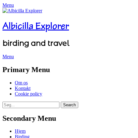
Menu
Albicilla Explorer
birding and travel
Menu
Facebook
Twitter
YouTube
Instagram
Primary Menu
Skip
Om os
to
Kontakt
content
Cookie policy
Search
Search
for:
Secondary Menu
Skip
Hjem
to
Birding