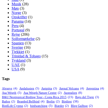
Musik
(28)
Møn
(3)
Norge
(3)
Opskrifter
(1)
Panama
(14)
Peru
(4)
Portugal
(9)
Rejse
(206)
Solformørkelse
(2)
Spanien
(13)
Sverige
(16)
Tjekkiet
(1)
Trinidad & Tobago
(15)
Tyskland
(3)
UAE
(1)
USA
(9)
Tags
Algarve
(4)
Andalusien
(5)
Antpitta
(3)
Arenal Volcano
(4)
Argentina
(4)
Asa Wrigth
(5)
Asa Wrigth Nature Centre
(2)
Australien
(8)
B&U Neotropical Birding Tour - Costa Rica 2015
(23)
Bajo del Tigre
(3)
Baños
(2)
Bearded Bellbird
(4)
Berlin
(2)
Birding
(38)
BirdLife Cyprus
(2)
birdwatching
(5)
Biæder
(2)
Bleg Gulbug
(2)