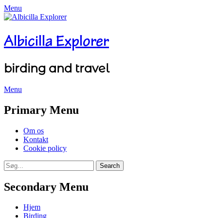
Menu
Albicilla Explorer
birding and travel
Menu
Facebook
Twitter
YouTube
Instagram
Primary Menu
Skip
Om os
to
Kontakt
content
Cookie policy
Search
Search
for:
Secondary Menu
Skip
Hjem
to
Birding