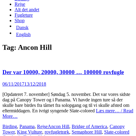
content
Rejse
Alt det andet
Fugleture
Shop
Dansk
English
Tag:
Ancon Hill
Der var 10000, 20000, 30000 … 100000 rovfugle
Posted
06/11/2017
13/12/2018
on
[Opdateret 7. november] Søndag 5. november. Det var vores sidste
dag på Canopy Tower og i Panama. Vi havde ingen ture så der
skulle bare birdes fra tårnet fra solopgang og til vi skulle afsted om
eftermiddagen. En ivrigt syngende Slate-colored
Læs mere… / Read
More…
Categories
Tags
Birding
,
Panama
,
Rejse
Ancon Hill
,
Bridge of America
,
Canopy
Tower
,
King Vulture
,
rovfugletræk
,
Semaphore Hill
,
Slate-colored