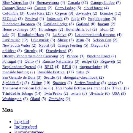
Blue Waters Inn
(3)
Buenaventura
(4)
Canada
(37)
Canopy Lodge
(7)
Canopy Tower
(4)
Castara
(2)
Cerro Lodge
(5)
cloud forest
(4)
Colombia
(3)
Costa Rica
(25)
Cypern
(8)
dovendyr
(2)
Ecuador
(12)
El Copal
(3)
Festival
(4)
forårstræk
(2)
fugle
(5)
Fuglekigning
(5)
Fundacíon Jocotoco
(5)
Gavilan Lodge
(3)
Gotland
(8)
havørn
(2)
Home exchange
(37)
Horndrager
(2)
Hotel Brilla Sol
(2)
Islom
(2)
kale
(2)
Klintholm Havn
(3)
La Selva
(2)
Latinamerikansk timeout
(4)
Live music
(12)
Live musik
(3)
Music
(2)
Møn
(6)
Nelson Can
(2)
New South Wales
(2)
Nyord
(3)
Orange Feeling
(5)
Oregon
(5)
orkideer
(3)
Ottenby
(4)
Ottenbylund
(2)
Ottenby Vandrarhem och Camping
(2)
Paphos
(3)
Pipeline Road
(2)
Portugal
(4)
Quito
(4)
Rancho Naturalista
(3)
recipe
(2)
Regnvejr
(2)
Resplendent Quetzal
(4)
RF15
(4)
RF16
(4)
ringmærkning
(4)
roadside birding
(2)
Roskilde Festival
(12)
Salta
(5)
San Gerardo de Dota
(3)
Seattle
(3)
shoegazer-dreamrock
(2)
Sjælden fugl
(3)
Skiing
(10)
Spanien
(2)
Surfers Paradise
(2)
tapas
(2)
The Great American Eclipse
(3)
Total Solar Eclipse
(4)
traner
(2)
Travel
(5)
Trinidad & Tobago
(14)
Twin Peaks
(2)
twitch
(5)
Ulvshale
(6)
USA
(8)
Washington
(2)
Öland
(5)
Ørnevåge
(2)
Meta
Log ind
Indlægsfeed
Kommentarfeed