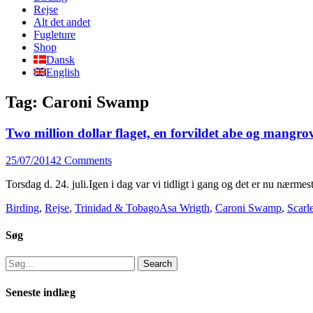
content
Rejse
Alt det andet
Fugleture
Shop
Dansk
English
Tag:
Caroni Swamp
Two million dollar flaget, en forvildet abe og mangrov
Posted
25/07/2014
2 Comments
on
Torsdag d. 24. juli.Igen i dag var vi tidligt i gang og det er nu nærme
Categories
Tags
Birding
,
Rejse
,
Trinidad & Tobago
Asa Wrigth
,
Caroni Swamp
,
Scarle
Søg
Search
for:
Seneste indlæg