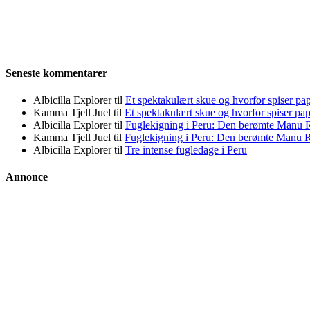
Seneste kommentarer
Albicilla Explorer
til
Et spektakulært skue og hvorfor spiser pap
Kamma Tjell Juel
til
Et spektakulært skue og hvorfor spiser pap
Albicilla Explorer
til
Fuglekigning i Peru: Den berømte Manu 
Kamma Tjell Juel
til
Fuglekigning i Peru: Den berømte Manu 
Albicilla Explorer
til
Tre intense fugledage i Peru
Annonce