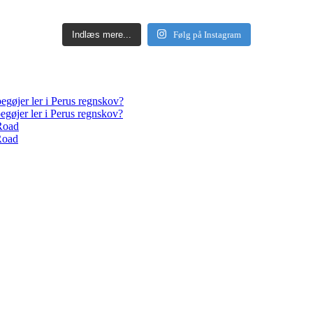
Indlæs mere...
Følg på Instagram
egøjer ler i Perus regnskov?
egøjer ler i Perus regnskov?
Road
Road