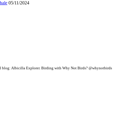
hale
05/11/2024
 blog: Albicilla Explorer.
Birding with Why Not Birds? @whynotbirds