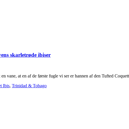
ens skarletrøde ibiser
st en vane, at en af de første fugle vi ser er hannen af den Tufted Coque
t Ibis
,
Trinidad & Tobago