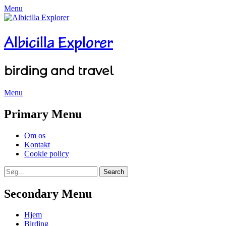
Menu
Albicilla Explorer
birding and travel
Menu
Facebook
Twitter
YouTube
Instagram
Primary Menu
Skip
Om os
to
Kontakt
content
Cookie policy
Search
Search
for:
Secondary Menu
Skip
Hjem
to
Birding