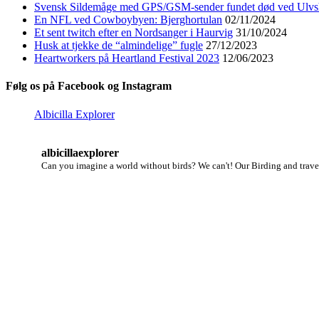
Svensk Sildemåge med GPS/GSM-sender fundet død ved Ulvs
En NFL ved Cowboybyen: Bjerghortulan
02/11/2024
Et sent twitch efter en Nordsanger i Haurvig
31/10/2024
Husk at tjekke de “almindelige” fugle
27/12/2023
Heartworkers på Heartland Festival 2023
12/06/2023
Følg os på Facebook og Instagram
Albicilla Explorer
albicillaexplorer
Can you imagine a world without birds? We can't!
Our Birding and travel