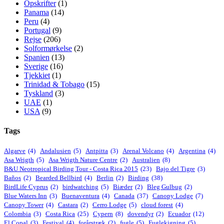
Opskrifter
(1)
Panama
(14)
Peru
(4)
Portugal
(9)
Rejse
(206)
Solformørkelse
(2)
Spanien
(13)
Sverige
(16)
Tjekkiet
(1)
Trinidad & Tobago
(15)
Tyskland
(3)
UAE
(1)
USA
(9)
Tags
Algarve
(4)
Andalusien
(5)
Antpitta
(3)
Arenal Volcano
(4)
Argentina
(4)
Asa Wrigth
(5)
Asa Wrigth Nature Centre
(2)
Australien
(8)
B&U Neotropical Birding Tour - Costa Rica 2015
(23)
Bajo del Tigre
(3)
Baños
(2)
Bearded Bellbird
(4)
Berlin
(2)
Birding
(38)
BirdLife Cyprus
(2)
birdwatching
(5)
Biæder
(2)
Bleg Gulbug
(2)
Blue Waters Inn
(3)
Buenaventura
(4)
Canada
(37)
Canopy Lodge
(7)
Canopy Tower
(4)
Castara
(2)
Cerro Lodge
(5)
cloud forest
(4)
Colombia
(3)
Costa Rica
(25)
Cypern
(8)
dovendyr
(2)
Ecuador
(12)
El Copal
(3)
Festival
(4)
forårstræk
(2)
fugle
(5)
Fuglekigning
(5)