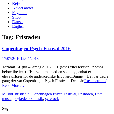
content
Rejse
Alt det andet
Fugleture
Shop
Dansk
English
Tag:
Fristaden
Copenhagen Psych Festival 2016
Posted
17/07/2016
12/04/2018
on
Torsdag 14. juli – lørdag d. 16. juli. (fotos efter teksten / photos
below the text). “En rød lama med en spids nøgenhat er
elevatorfører for de underjordiske fribytterdrømme”. Det var tredje
gang der var Copenhagen Psych Festival. Dette år
Læs mere… /
Read More…
Categories
Tags
Musik
Christiania
,
Copenhagen Psych Festival
,
Fristaden
,
Live
music
,
psykedelisk musik
,
syrerock
Søg