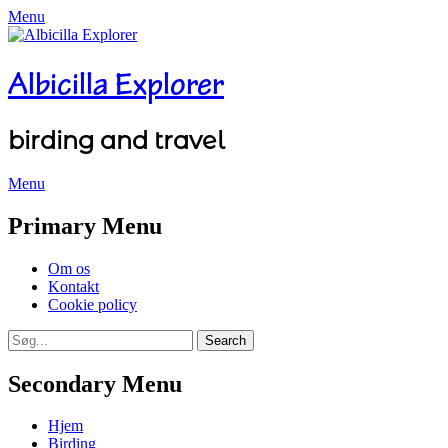
Menu
Albicilla Explorer
birding and travel
Menu
Facebook
Twitter
YouTube
Instagram
Primary Menu
Skip
Om os
to
Kontakt
content
Cookie policy
Search
Search
for:
Secondary Menu
Skip
Hjem
to
Birding