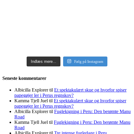
Indlæs mere...
Følg på Instagram
Seneste kommentarer
Albicilla Explorer
til
Et spektakulært skue og hvorfor spiser
papegøjer ler i Perus regnskov?
Kamma Tjell Juel
til
Et spektakulært skue og hvorfor spiser
papegøjer ler i Perus regnskov?
Albicilla Explorer
til
Fuglekigning i Peru: Den berømte Manu
Road
Kamma Tjell Juel
til
Fuglekigning i Peru: Den berømte Manu
Road
Albicilla Explorer
til
Tre intense fugledage i Peru