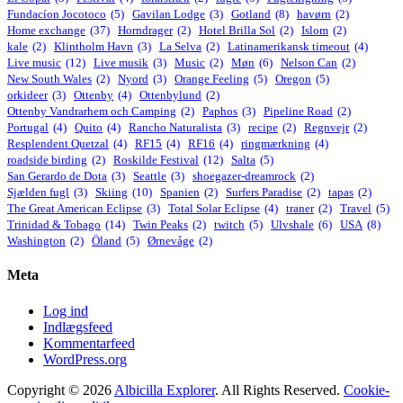
Fundacíon Jocotoco
(5)
Gavilan Lodge
(3)
Gotland
(8)
havørn
(2)
Home exchange
(37)
Horndrager
(2)
Hotel Brilla Sol
(2)
Islom
(2)
kale
(2)
Klintholm Havn
(3)
La Selva
(2)
Latinamerikansk timeout
(4)
Live music
(12)
Live musik
(3)
Music
(2)
Møn
(6)
Nelson Can
(2)
New South Wales
(2)
Nyord
(3)
Orange Feeling
(5)
Oregon
(5)
orkideer
(3)
Ottenby
(4)
Ottenbylund
(2)
Ottenby Vandrarhem och Camping
(2)
Paphos
(3)
Pipeline Road
(2)
Portugal
(4)
Quito
(4)
Rancho Naturalista
(3)
recipe
(2)
Regnvejr
(2)
Resplendent Quetzal
(4)
RF15
(4)
RF16
(4)
ringmærkning
(4)
roadside birding
(2)
Roskilde Festival
(12)
Salta
(5)
San Gerardo de Dota
(3)
Seattle
(3)
shoegazer-dreamrock
(2)
Sjælden fugl
(3)
Skiing
(10)
Spanien
(2)
Surfers Paradise
(2)
tapas
(2)
The Great American Eclipse
(3)
Total Solar Eclipse
(4)
traner
(2)
Travel
(5)
Trinidad & Tobago
(14)
Twin Peaks
(2)
twitch
(5)
Ulvshale
(6)
USA
(8)
Washington
(2)
Öland
(5)
Ørnevåge
(2)
Meta
Log ind
Indlægsfeed
Kommentarfeed
WordPress.org
Copyright © 2026
Albicilla Explorer
. All Rights Reserved.
Cookie-