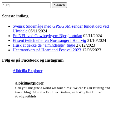
Search
for:
Seneste indlæg
Svensk Sildemåge med GPS/GSM-sender fundet død ved
Ulvshale
05/11/2024
En NFL ved Cowboybyen: Bjerghortulan
02/11/2024
Et sent twitch efter en Nordsanger i Haurvig
31/10/2024
Husk at tjekke de “almindelige” fugle
27/12/2023
Heartworkers på Heartland Festival 2023
12/06/2023
Følg os på Facebook og Instagram
Albicilla Explorer
albicillaexplorer
Can you imagine a world without birds? We can't!
Our Birding and
travel blog: Albicilla Explorer.
Birding with Why Not Birds?
@whynotbirds