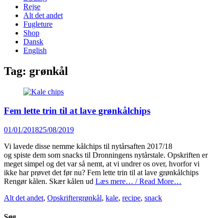
content
Rejse
Alt det andet
Fugleture
Shop
Dansk
English
Tag:
grønkål
Fem lette trin til at lave grønkålchips
Posted
01/01/2018
25/08/2019
on
Vi lavede disse nemme kålchips til nytårsaften 2017/18
og spiste dem som snacks til Dronningens nytårstale. Opskriften er
meget simpel og det var så nemt, at vi undrer os over, hvorfor vi
ikke har prøvet det før nu? Fem lette trin til at lave grønkålchips
Rengør kålen. Skær kålen ud
Læs mere… / Read More…
Categories
Tags
Alt det andet
,
Opskrifter
grønkål
,
kale
,
recipe
,
snack
Søg