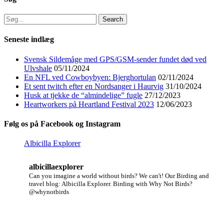
Search
for:
Seneste indlæg
Svensk Sildemåge med GPS/GSM-sender fundet død ved
Ulvshale
05/11/2024
En NFL ved Cowboybyen: Bjerghortulan
02/11/2024
Et sent twitch efter en Nordsanger i Haurvig
31/10/2024
Husk at tjekke de “almindelige” fugle
27/12/2023
Heartworkers på Heartland Festival 2023
12/06/2023
Følg os på Facebook og Instagram
Albicilla Explorer
albicillaexplorer
Can you imagine a world without birds? We can't!
Our Birding and
travel blog: Albicilla Explorer.
Birding with Why Not Birds?
@whynotbirds