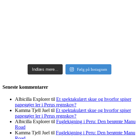
Indlæs mere...
Følg på Instagram
Seneste kommentarer
Albicilla Explorer
til
Et spektakulært skue og hvorfor spiser
papegøjer ler i Perus regnskov?
Kamma Tjell Juel
til
Et spektakulært skue og hvorfor spiser
papegøjer ler i Perus regnskov?
Albicilla Explorer
til
Fuglekigning i Peru: Den berømte Manu
Road
Kamma Tjell Juel
til
Fuglekigning i Peru: Den berømte Manu
Road