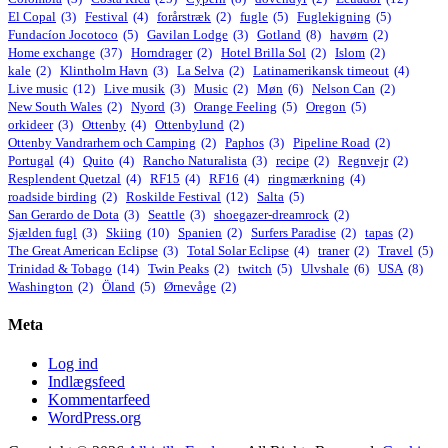
El Copal
(3)
Festival
(4)
forårstræk
(2)
fugle
(5)
Fuglekigning
(5)
Fundacíon Jocotoco
(5)
Gavilan Lodge
(3)
Gotland
(8)
havørn
(2)
Home exchange
(37)
Horndrager
(2)
Hotel Brilla Sol
(2)
Islom
(2)
kale
(2)
Klintholm Havn
(3)
La Selva
(2)
Latinamerikansk timeout
(4)
Live music
(12)
Live musik
(3)
Music
(2)
Møn
(6)
Nelson Can
(2)
New South Wales
(2)
Nyord
(3)
Orange Feeling
(5)
Oregon
(5)
orkideer
(3)
Ottenby
(4)
Ottenbylund
(2)
Ottenby Vandrarhem och Camping
(2)
Paphos
(3)
Pipeline Road
(2)
Portugal
(4)
Quito
(4)
Rancho Naturalista
(3)
recipe
(2)
Regnvejr
(2)
Resplendent Quetzal
(4)
RF15
(4)
RF16
(4)
ringmærkning
(4)
roadside birding
(2)
Roskilde Festival
(12)
Salta
(5)
San Gerardo de Dota
(3)
Seattle
(3)
shoegazer-dreamrock
(2)
Sjælden fugl
(3)
Skiing
(10)
Spanien
(2)
Surfers Paradise
(2)
tapas
(2)
The Great American Eclipse
(3)
Total Solar Eclipse
(4)
traner
(2)
Travel
(5)
Trinidad & Tobago
(14)
Twin Peaks
(2)
twitch
(5)
Ulvshale
(6)
USA
(8)
Washington
(2)
Öland
(5)
Ørnevåge
(2)
Meta
Log ind
Indlægsfeed
Kommentarfeed
WordPress.org