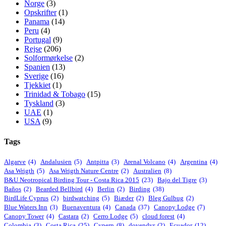
Norge
(3)
Opskrifter
(1)
Panama
(14)
Peru
(4)
Portugal
(9)
Rejse
(206)
Solformørkelse
(2)
Spanien
(13)
Sverige
(16)
Tjekkiet
(1)
Trinidad & Tobago
(15)
Tyskland
(3)
UAE
(1)
USA
(9)
Tags
Algarve
(4)
Andalusien
(5)
Antpitta
(3)
Arenal Volcano
(4)
Argentina
(4)
Asa Wrigth
(5)
Asa Wrigth Nature Centre
(2)
Australien
(8)
B&U Neotropical Birding Tour - Costa Rica 2015
(23)
Bajo del Tigre
(3)
Baños
(2)
Bearded Bellbird
(4)
Berlin
(2)
Birding
(38)
BirdLife Cyprus
(2)
birdwatching
(5)
Biæder
(2)
Bleg Gulbug
(2)
Blue Waters Inn
(3)
Buenaventura
(4)
Canada
(37)
Canopy Lodge
(7)
Canopy Tower
(4)
Castara
(2)
Cerro Lodge
(5)
cloud forest
(4)
Colombia
(3)
Costa Rica
(25)
Cypern
(8)
dovendyr
(2)
Ecuador
(12)