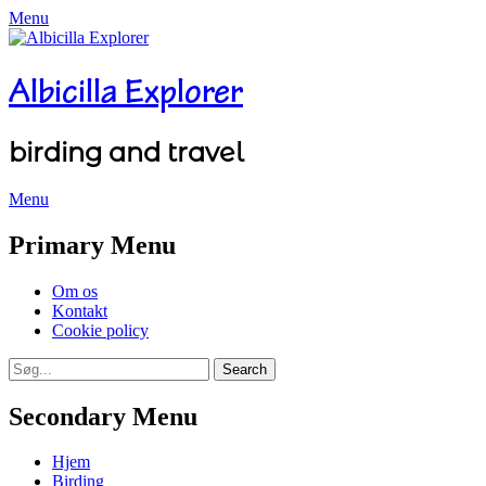
Menu
Albicilla Explorer
birding and travel
Menu
Facebook
Twitter
YouTube
Instagram
Primary Menu
Skip
Om os
to
Kontakt
content
Cookie policy
Search
Search
for:
Secondary Menu
Skip
Hjem
to
Birding