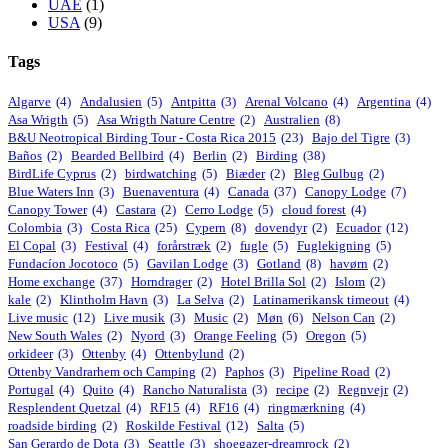
UAE
(1)
USA
(9)
Tags
Algarve
(4)
Andalusien
(5)
Antpitta
(3)
Arenal Volcano
(4)
Argentina
(4)
Asa Wrigth
(5)
Asa Wrigth Nature Centre
(2)
Australien
(8)
B&U Neotropical Birding Tour - Costa Rica 2015
(23)
Bajo del Tigre
(3)
Baños
(2)
Bearded Bellbird
(4)
Berlin
(2)
Birding
(38)
BirdLife Cyprus
(2)
birdwatching
(5)
Biæder
(2)
Bleg Gulbug
(2)
Blue Waters Inn
(3)
Buenaventura
(4)
Canada
(37)
Canopy Lodge
(7)
Canopy Tower
(4)
Castara
(2)
Cerro Lodge
(5)
cloud forest
(4)
Colombia
(3)
Costa Rica
(25)
Cypern
(8)
dovendyr
(2)
Ecuador
(12)
El Copal
(3)
Festival
(4)
forårstræk
(2)
fugle
(5)
Fuglekigning
(5)
Fundacíon Jocotoco
(5)
Gavilan Lodge
(3)
Gotland
(8)
havørn
(2)
Home exchange
(37)
Horndrager
(2)
Hotel Brilla Sol
(2)
Islom
(2)
kale
(2)
Klintholm Havn
(3)
La Selva
(2)
Latinamerikansk timeout
(4)
Live music
(12)
Live musik
(3)
Music
(2)
Møn
(6)
Nelson Can
(2)
New South Wales
(2)
Nyord
(3)
Orange Feeling
(5)
Oregon
(5)
orkideer
(3)
Ottenby
(4)
Ottenbylund
(2)
Ottenby Vandrarhem och Camping
(2)
Paphos
(3)
Pipeline Road
(2)
Portugal
(4)
Quito
(4)
Rancho Naturalista
(3)
recipe
(2)
Regnvejr
(2)
Resplendent Quetzal
(4)
RF15
(4)
RF16
(4)
ringmærkning
(4)
roadside birding
(2)
Roskilde Festival
(12)
Salta
(5)
San Gerardo de Dota
(3)
Seattle
(3)
shoegazer-dreamrock
(2)