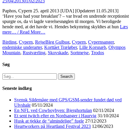
Posted
25/04/2013
01/02/2023
on
Paphos, Cypern 25. april 2013 [UDA] [Opdateret 11.05.2013]
‘Have you had your breakfast’? – var hvad en undrende receptionist
spurgte os, da vi lagde værelsesnøglen til morgen. Vi beroligede
hende med, at det havde vi. Hendes bekymring skyldtes at hun
Læs
mere… / Read More…
Categories
Tags
Birding
,
Cypern
,
Rejse
Bleg Gulbug
,
Cypern
,
Cypernsanger
,
endemiske underarter
,
Korttået Træløber
,
Lille Korsnæb
,
Olympos
Mountain
,
Rustværling
,
Skovskade
,
Sortmejse
,
Trodos
Søg
Search
for:
Seneste indlæg
Svensk Sildemåge med GPS/GSM-sender fundet død ved
Ulvshale
05/11/2024
En NFL ved Cowboybyen: Bjerghortulan
02/11/2024
Et sent twitch efter en Nordsanger i Haurvig
31/10/2024
Husk at tjekke de “almindelige” fugle
27/12/2023
Heartworkers på Heartland Festival 2023
12/06/2023