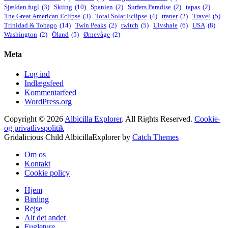
Sjælden fugl
(3)
Skiing
(10)
Spanien
(2)
Surfers Paradise
(2)
tapas
(2)
The Great American Eclipse
(3)
Total Solar Eclipse
(4)
traner
(2)
Travel
(5)
Trinidad & Tobago
(14)
Twin Peaks
(2)
twitch
(5)
Ulvshale
(6)
USA
(8)
Washington
(2)
Öland
(5)
Ørnevåge
(2)
Meta
Log ind
Indlægsfeed
Kommentarfeed
WordPress.org
Copyright © 2026
Albicilla Explorer
. All Rights Reserved.
Cookie-
og privatlivspolitik
Gridalicious Child AlbicillaExplorer by
Catch Themes
Rul
Om os
op
Kontakt
Cookie policy
Hjem
Birding
Rejse
Alt det andet
Fugleture