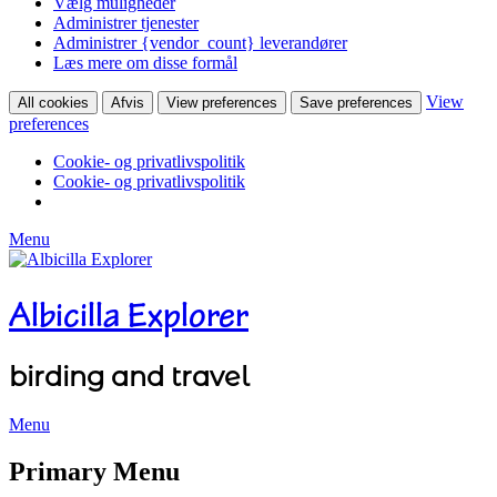
Vælg muligheder
Administrer tjenester
Administrer {vendor_count} leverandører
Læs mere om disse formål
View
All cookies
Afvis
View preferences
Save preferences
preferences
Cookie- og privatlivspolitik
Cookie- og privatlivspolitik
Menu
Albicilla Explorer
birding and travel
Menu
Facebook
Twitter
YouTube
Instagram
Primary Menu