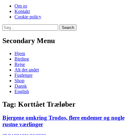
Skip
Om os
to
Kontakt
content
Cookie policy
Search
Search
for:
Secondary Menu
Skip
Hjem
to
Birding
content
Rejse
Alt det andet
Fugleture
Shop
Dansk
English
Tag:
Korttået Træløber
Bjergene omkring Trodos, flere endemer og nogle
rustne værlinger