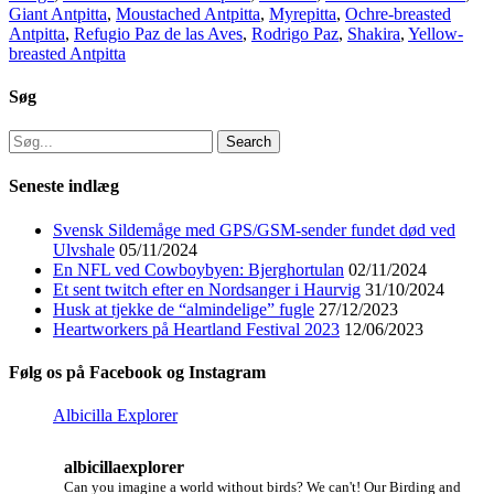
Giant Antpitta
,
Moustached Antpitta
,
Myrepitta
,
Ochre-breasted
Antpitta
,
Refugio Paz de las Aves
,
Rodrigo Paz
,
Shakira
,
Yellow-
breasted Antpitta
Søg
Search
for:
Seneste indlæg
Svensk Sildemåge med GPS/GSM-sender fundet død ved
Ulvshale
05/11/2024
En NFL ved Cowboybyen: Bjerghortulan
02/11/2024
Et sent twitch efter en Nordsanger i Haurvig
31/10/2024
Husk at tjekke de “almindelige” fugle
27/12/2023
Heartworkers på Heartland Festival 2023
12/06/2023
Følg os på Facebook og Instagram
Albicilla Explorer
albicillaexplorer
Can you imagine a world without birds? We can't!
Our Birding and