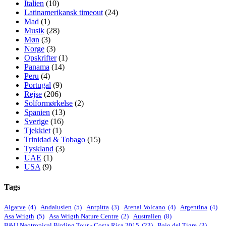
Italien
(10)
Latinamerikansk timeout
(24)
Mad
(1)
Musik
(28)
Møn
(3)
Norge
(3)
Opskrifter
(1)
Panama
(14)
Peru
(4)
Portugal
(9)
Rejse
(206)
Solformørkelse
(2)
Spanien
(13)
Sverige
(16)
Tjekkiet
(1)
Trinidad & Tobago
(15)
Tyskland
(3)
UAE
(1)
USA
(9)
Tags
Algarve
(4)
Andalusien
(5)
Antpitta
(3)
Arenal Volcano
(4)
Argentina
(4)
Asa Wrigth
(5)
Asa Wrigth Nature Centre
(2)
Australien
(8)
B&U Neotropical Birding Tour - Costa Rica 2015
(23)
Bajo del Tigre
(3)