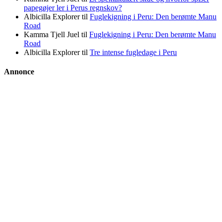
papegøjer ler i Perus regnskov?
Albicilla Explorer
til
Fuglekigning i Peru: Den berømte Manu
Road
Kamma Tjell Juel
til
Fuglekigning i Peru: Den berømte Manu
Road
Albicilla Explorer
til
Tre intense fugledage i Peru
Annonce