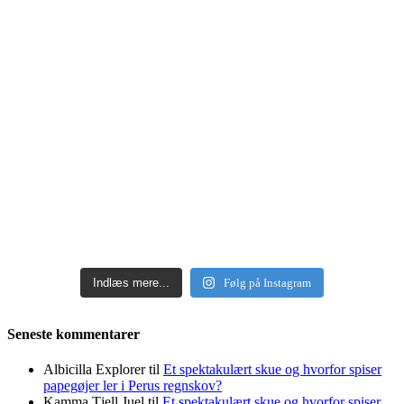
Indlæs mere...
Følg på Instagram
Seneste kommentarer
Albicilla Explorer
til
Et spektakulært skue og hvorfor spiser
papegøjer ler i Perus regnskov?
Kamma Tjell Juel
til
Et spektakulært skue og hvorfor spiser