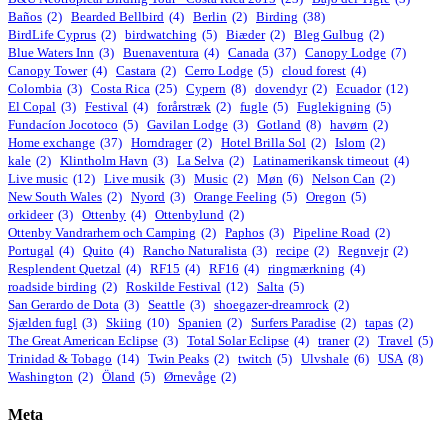
Baños
(2)
Bearded Bellbird
(4)
Berlin
(2)
Birding
(38)
BirdLife Cyprus
(2)
birdwatching
(5)
Biæder
(2)
Bleg Gulbug
(2)
Blue Waters Inn
(3)
Buenaventura
(4)
Canada
(37)
Canopy Lodge
(7)
Canopy Tower
(4)
Castara
(2)
Cerro Lodge
(5)
cloud forest
(4)
Colombia
(3)
Costa Rica
(25)
Cypern
(8)
dovendyr
(2)
Ecuador
(12)
El Copal
(3)
Festival
(4)
forårstræk
(2)
fugle
(5)
Fuglekigning
(5)
Fundacíon Jocotoco
(5)
Gavilan Lodge
(3)
Gotland
(8)
havørn
(2)
Home exchange
(37)
Horndrager
(2)
Hotel Brilla Sol
(2)
Islom
(2)
kale
(2)
Klintholm Havn
(3)
La Selva
(2)
Latinamerikansk timeout
(4)
Live music
(12)
Live musik
(3)
Music
(2)
Møn
(6)
Nelson Can
(2)
New South Wales
(2)
Nyord
(3)
Orange Feeling
(5)
Oregon
(5)
orkideer
(3)
Ottenby
(4)
Ottenbylund
(2)
Ottenby Vandrarhem och Camping
(2)
Paphos
(3)
Pipeline Road
(2)
Portugal
(4)
Quito
(4)
Rancho Naturalista
(3)
recipe
(2)
Regnvejr
(2)
Resplendent Quetzal
(4)
RF15
(4)
RF16
(4)
ringmærkning
(4)
roadside birding
(2)
Roskilde Festival
(12)
Salta
(5)
San Gerardo de Dota
(3)
Seattle
(3)
shoegazer-dreamrock
(2)
Sjælden fugl
(3)
Skiing
(10)
Spanien
(2)
Surfers Paradise
(2)
tapas
(2)
The Great American Eclipse
(3)
Total Solar Eclipse
(4)
traner
(2)
Travel
(5)
Trinidad & Tobago
(14)
Twin Peaks
(2)
twitch
(5)
Ulvshale
(6)
USA
(8)
Washington
(2)
Öland
(5)
Ørnevåge
(2)
Meta