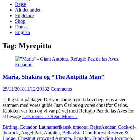
content
Rejse
Alt det andet
Fugleture
Shop
Dansk
English
Tag:
Myrepitta
Maria, Shakira og “The Antpitta Man”
Posted
25/11/2018
11/12/2018
2 Comments
on
Tidlig start på dagen Det var stadig mørkt da vi begav os afsted
sammen med vores guide Juan Carlos og vores chuaffør Carlos.
Klokken var fem og vi var på vej mod Refugio Paz de las Aves for
at besøge
Læs mere… / Read More…
Categories
Tags
Birding
,
Ecuador
,
Latinamerikansk timeout
,
Rejse
Andean Cock-of-
the-rock
,
Angel Paz
,
Antpitta
,
Bellavista Cloudforest Reserve &
Lodge
,
Chestnut-crowned Antpitta
,
Ecuador
,
Fundacíon Jocotoco
,