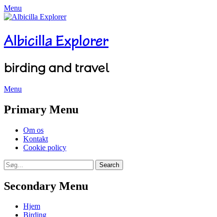
Menu
Albicilla Explorer
birding and travel
Menu
Facebook
Twitter
YouTube
Instagram
Primary Menu
Skip
Om os
to
Kontakt
content
Cookie policy
Search
Search
for:
Secondary Menu
Skip
Hjem
to
Birding