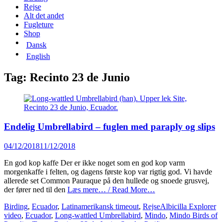
content
Rejse
Alt det andet
Fugleture
Shop
Dansk
English
Tag:
Recinto 23 de Junio
Endelig Umbrellabird – fuglen med paraply og slips
Posted
04/12/2018
11/12/2018
on
En god kop kaffe Der er ikke noget som en god kop varm
morgenkaffe i felten, og dagens første kop var rigtig god. Vi havde
allerede set Common Pauraque på den hullede og snoede grusvej,
der fører ned til den
Læs mere… / Read More…
Categories
Tags
Birding
,
Ecuador
,
Latinamerikansk timeout
,
Rejse
Albicilla Explorer
video
,
Ecuador
,
Long-wattled Umbrellabird
,
Mindo
,
Mindo Birds of