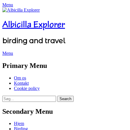
Menu
Albicilla Explorer
birding and travel
Menu
Facebook
Twitter
YouTube
Instagram
Primary Menu
Skip
Om os
to
Kontakt
content
Cookie policy
Search
Search
for:
Secondary Menu
Skip
Hjem
to
Birding