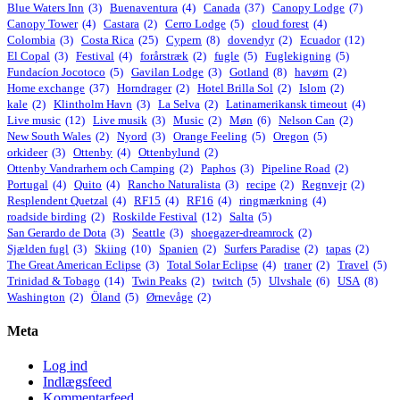
Blue Waters Inn
(3)
Buenaventura
(4)
Canada
(37)
Canopy Lodge
(7)
Canopy Tower
(4)
Castara
(2)
Cerro Lodge
(5)
cloud forest
(4)
Colombia
(3)
Costa Rica
(25)
Cypern
(8)
dovendyr
(2)
Ecuador
(12)
El Copal
(3)
Festival
(4)
forårstræk
(2)
fugle
(5)
Fuglekigning
(5)
Fundacíon Jocotoco
(5)
Gavilan Lodge
(3)
Gotland
(8)
havørn
(2)
Home exchange
(37)
Horndrager
(2)
Hotel Brilla Sol
(2)
Islom
(2)
kale
(2)
Klintholm Havn
(3)
La Selva
(2)
Latinamerikansk timeout
(4)
Live music
(12)
Live musik
(3)
Music
(2)
Møn
(6)
Nelson Can
(2)
New South Wales
(2)
Nyord
(3)
Orange Feeling
(5)
Oregon
(5)
orkideer
(3)
Ottenby
(4)
Ottenbylund
(2)
Ottenby Vandrarhem och Camping
(2)
Paphos
(3)
Pipeline Road
(2)
Portugal
(4)
Quito
(4)
Rancho Naturalista
(3)
recipe
(2)
Regnvejr
(2)
Resplendent Quetzal
(4)
RF15
(4)
RF16
(4)
ringmærkning
(4)
roadside birding
(2)
Roskilde Festival
(12)
Salta
(5)
San Gerardo de Dota
(3)
Seattle
(3)
shoegazer-dreamrock
(2)
Sjælden fugl
(3)
Skiing
(10)
Spanien
(2)
Surfers Paradise
(2)
tapas
(2)
The Great American Eclipse
(3)
Total Solar Eclipse
(4)
traner
(2)
Travel
(5)
Trinidad & Tobago
(14)
Twin Peaks
(2)
twitch
(5)
Ulvshale
(6)
USA
(8)
Washington
(2)
Öland
(5)
Ørnevåge
(2)
Meta
Log ind
Indlægsfeed
Kommentarfeed