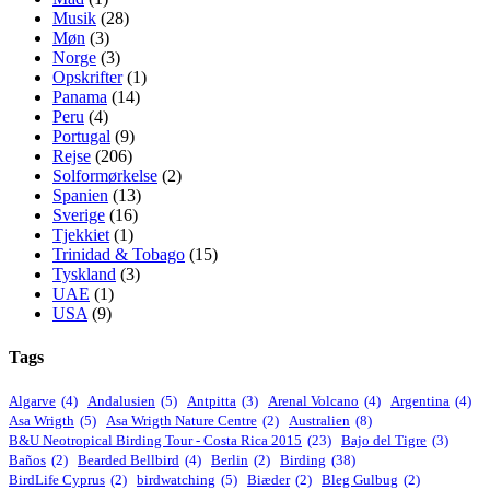
Musik
(28)
Møn
(3)
Norge
(3)
Opskrifter
(1)
Panama
(14)
Peru
(4)
Portugal
(9)
Rejse
(206)
Solformørkelse
(2)
Spanien
(13)
Sverige
(16)
Tjekkiet
(1)
Trinidad & Tobago
(15)
Tyskland
(3)
UAE
(1)
USA
(9)
Tags
Algarve
(4)
Andalusien
(5)
Antpitta
(3)
Arenal Volcano
(4)
Argentina
(4)
Asa Wrigth
(5)
Asa Wrigth Nature Centre
(2)
Australien
(8)
B&U Neotropical Birding Tour - Costa Rica 2015
(23)
Bajo del Tigre
(3)
Baños
(2)
Bearded Bellbird
(4)
Berlin
(2)
Birding
(38)
BirdLife Cyprus
(2)
birdwatching
(5)
Biæder
(2)
Bleg Gulbug
(2)