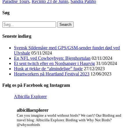
Paradise Tours
,
Recinto 23 de Junio
,
Sandra Patiño
Søg
Search
for:
Seneste indlæg
Svensk Sildemåge med GPS/GSM-sender fundet død ved
Ulvshale
05/11/2024
En NFL ved Cowboybyen: Bjerghortulan
02/11/2024
Et sent twitch efter en Nordsanger i Haurvig
31/10/2024
Husk at tjekke de “almindelige” fugle
27/12/2023
Heartworkers på Heartland Festival 2023
12/06/2023
Følg os på Facebook og Instagram
Albicilla Explorer
albicillaexplorer
Can you imagine a world without birds? We can't!
Our Birding and
travel blog: Albicilla Explorer.
Birding with Why Not Birds?
@whynotbirds