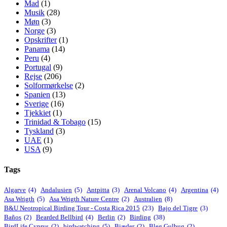
Mad
(1)
Musik
(28)
Møn
(3)
Norge
(3)
Opskrifter
(1)
Panama
(14)
Peru
(4)
Portugal
(9)
Rejse
(206)
Solformørkelse
(2)
Spanien
(13)
Sverige
(16)
Tjekkiet
(1)
Trinidad & Tobago
(15)
Tyskland
(3)
UAE
(1)
USA
(9)
Tags
Algarve
(4)
Andalusien
(5)
Antpitta
(3)
Arenal Volcano
(4)
Argentina
(4)
Asa Wrigth
(5)
Asa Wrigth Nature Centre
(2)
Australien
(8)
B&U Neotropical Birding Tour - Costa Rica 2015
(23)
Bajo del Tigre
(3)
Baños
(2)
Bearded Bellbird
(4)
Berlin
(2)
Birding
(38)
BirdLife Cyprus
(2)
birdwatching
(5)
Biæder
(2)
Bleg Gulbug
(2)