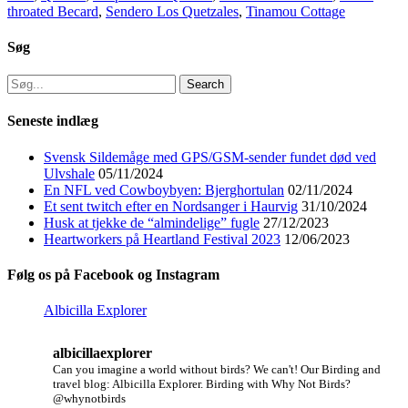
throated Becard
,
Sendero Los Quetzales
,
Tinamou Cottage
Søg
Search
for:
Seneste indlæg
Svensk Sildemåge med GPS/GSM-sender fundet død ved
Ulvshale
05/11/2024
En NFL ved Cowboybyen: Bjerghortulan
02/11/2024
Et sent twitch efter en Nordsanger i Haurvig
31/10/2024
Husk at tjekke de “almindelige” fugle
27/12/2023
Heartworkers på Heartland Festival 2023
12/06/2023
Følg os på Facebook og Instagram
Albicilla Explorer
albicillaexplorer
Can you imagine a world without birds? We can't!
Our Birding and
travel blog: Albicilla Explorer.
Birding with Why Not Birds?
@whynotbirds