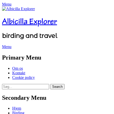
Menu
Albicilla Explorer
birding and travel
Menu
Facebook
Twitter
YouTube
Instagram
Primary Menu
Skip
Om os
to
Kontakt
content
Cookie policy
Search
Search
for:
Secondary Menu
Skip
Hjem
to
Birding