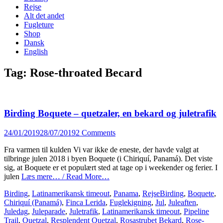
content
Rejse
Alt det andet
Fugleture
Shop
Dansk
English
Tag:
Rose-throated Becard
Birding Boquete – quetzaler, en bekard og juletrafik
Posted
24/01/2019
28/07/2019
2 Comments
on
Fra varmen til kulden Vi var ikke de eneste, der havde valgt at
tilbringe julen 2018 i byen Boquete (i Chiriquí, Panamá). Det viste
sig, at Boquete er et populært sted at tage op i weekender og ferier. I
julen
Læs mere… / Read More…
Categories
Tags
Birding
,
Latinamerikansk timeout
,
Panama
,
Rejse
Birding
,
Boquete
,
Chiriquí (Panamá)
,
Finca Lerida
,
Fuglekigning
,
Jul
,
Juleaften
,
Juledag
,
Juleparade
,
Juletrafik
,
Latinamerikansk timeout
,
Pipeline
Trail
,
Quetzal
,
Resplendent Quetzal
,
Rosastrubet Bekard
,
Rose-