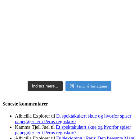
Indlæs mere...
Følg på Instagram
Seneste kommentarer
Albicilla Explorer
til
Et spektakulært skue og hvorfor spiser
papegøjer ler i Perus regnskov?
Kamma Tjell Juel
til
Et spektakulært skue og hvorfor spiser
papegøjer ler i Perus regnskov?
Albicilla Explorer
til
Fuglekigning i Peru: Den berømte Manu