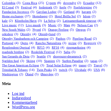
Colombia
(3)
Costa Rica
(25)
Cypern
(8)
dovendyr
(2)
Ecuador
(12)
El Copal
(3)
Festival
(4)
forårstræk
(2)
fugle
(5)
Fuglekigning
(5)
Fundacíon Jocotoco
(5)
Gavilan Lodge
(3)
Gotland
(8)
havørn
(2)
Home exchange
(37)
Horndrager
(2)
Hotel Brilla Sol
(2)
Islom
(2)
kale
(2)
Klintholm Havn
(3)
La Selva
(2)
Latinamerikansk timeout
(4)
Live music
(12)
Live musik
(3)
Music
(2)
Møn
(6)
Nelson Can
(2)
New South Wales
(2)
Nyord
(3)
Orange Feeling
(5)
Oregon
(5)
orkideer
(3)
Ottenby
(4)
Ottenbylund
(2)
Ottenby Vandrarhem och Camping
(2)
Paphos
(3)
Pipeline Road
(2)
Portugal
(4)
Quito
(4)
Rancho Naturalista
(3)
recipe
(2)
Regnvejr
(2)
Resplendent Quetzal
(4)
RF15
(4)
RF16
(4)
ringmærkning
(4)
roadside birding
(2)
Roskilde Festival
(12)
Salta
(5)
San Gerardo de Dota
(3)
Seattle
(3)
shoegazer-dreamrock
(2)
Sjælden fugl
(3)
Skiing
(10)
Spanien
(2)
Surfers Paradise
(2)
tapas
(2)
The Great American Eclipse
(3)
Total Solar Eclipse
(4)
traner
(2)
Travel
(5)
Trinidad & Tobago
(14)
Twin Peaks
(2)
twitch
(5)
Ulvshale
(6)
USA
(8)
Washington
(2)
Öland
(5)
Ørnevåge
(2)
Meta
Log ind
Indlægsfeed
Kommentarfeed
WordPress.org