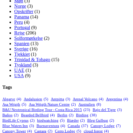
Møn
(3)
Norge
(3)
Opskrifter
(1)
Panama
(14)
Peru
(4)
Portugal
(9)
Rejse
(206)
Solformørkelse
(2)
Spanien
(13)
Sverige
(16)
Tjekkiet
(1)
Trinidad & Tobago
(15)
Tyskland
(3)
UAE
(1)
USA
(9)
Tags
Algarve
(4)
Andalusien
(5)
Antpitta
(3)
Arenal Volcano
(4)
Argentina
(4)
Asa Wrigth
(5)
Asa Wrigth Nature Centre
(2)
Australien
(8)
B&U Neotropical Birding Tour - Costa Rica 2015
(23)
Bajo del Tigre
(3)
Baños
(2)
Bearded Bellbird
(4)
Berlin
(2)
Birding
(38)
BirdLife Cyprus
(2)
birdwatching
(5)
Biæder
(2)
Bleg Gulbug
(2)
Blue Waters Inn
(3)
Buenaventura
(4)
Canada
(37)
Canopy Lodge
(7)
Canopy Tower
(4)
Castara
(2)
Cerro Lodge
(5)
cloud forest
(4)