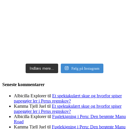
Indlæs mere...
Følg på Instagram
Seneste kommentarer
Albicilla Explorer
til
Et spektakulært skue og hvorfor spiser
papegøjer ler i Perus regnskov?
Kamma Tjell Juel
til
Et spektakulært skue og hvorfor spiser
papegøjer ler i Perus regnskov?
Albicilla Explorer
til
Fuglekigning i Peru: Den berømte Manu
Road
Kamma Tjell Juel
til
Fuglekigning i Peru: Den berømte Manu