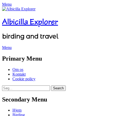
Menu
Albicilla Explorer
birding and travel
Menu
Facebook
Twitter
YouTube
Instagram
Primary Menu
Skip
Om os
to
Kontakt
content
Cookie policy
Search
Search
for:
Secondary Menu
Skip
Hjem
to
Birding