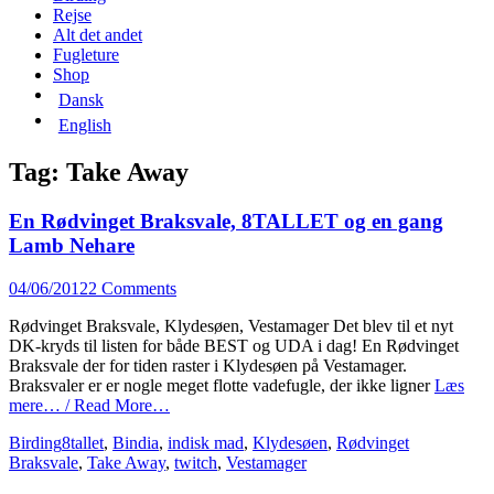
content
Rejse
Alt det andet
Fugleture
Shop
Dansk
English
Tag:
Take Away
En Rødvinget Braksvale, 8TALLET og en gang
Lamb Nehare
Posted
04/06/2012
2 Comments
on
Rødvinget Braksvale, Klydesøen, Vestamager Det blev til et nyt
DK-kryds til listen for både BEST og UDA i dag! En Rødvinget
Braksvale der for tiden raster i Klydesøen på Vestamager.
Braksvaler er er nogle meget flotte vadefugle, der ikke ligner
Læs
mere… / Read More…
Categories
Tags
Birding
8tallet
,
Bindia
,
indisk mad
,
Klydesøen
,
Rødvinget
Braksvale
,
Take Away
,
twitch
,
Vestamager