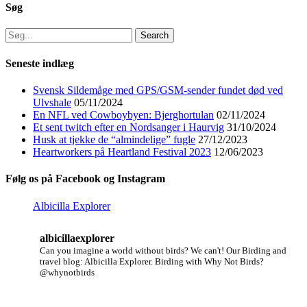
Søg
Search
for:
Seneste indlæg
Svensk Sildemåge med GPS/GSM-sender fundet død ved
Ulvshale
05/11/2024
En NFL ved Cowboybyen: Bjerghortulan
02/11/2024
Et sent twitch efter en Nordsanger i Haurvig
31/10/2024
Husk at tjekke de “almindelige” fugle
27/12/2023
Heartworkers på Heartland Festival 2023
12/06/2023
Følg os på Facebook og Instagram
Albicilla Explorer
albicillaexplorer
Can you imagine a world without birds? We can't!
Our Birding and
travel blog: Albicilla Explorer.
Birding with Why Not Birds?
@whynotbirds