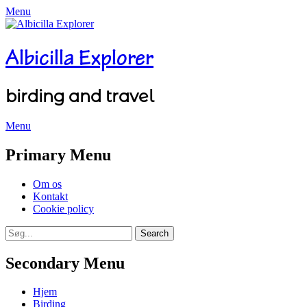
Menu
Albicilla Explorer
birding and travel
Menu
Facebook
Twitter
YouTube
Instagram
Primary Menu
Skip
Om os
to
Kontakt
content
Cookie policy
Search
Search
for:
Secondary Menu
Skip
Hjem
to
Birding