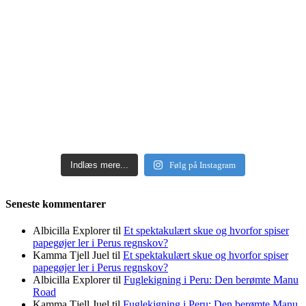
Indlæs mere...
Følg på Instagram
Seneste kommentarer
Albicilla Explorer
til
Et spektakulært skue og hvorfor spiser
papegøjer ler i Perus regnskov?
Kamma Tjell Juel
til
Et spektakulært skue og hvorfor spiser
papegøjer ler i Perus regnskov?
Albicilla Explorer
til
Fuglekigning i Peru: Den berømte Manu
Road
Kamma Tjell Juel
til
Fuglekigning i Peru: Den berømte Manu