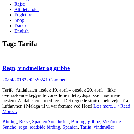
content
Rejse
Alt det andet
Fugleture
Shop
Dansk
English
Tag:
Tarifa
Regn, vindmøller og gribbe
Posted
20/04/2016
22/02/2024
1 Comment
on
Tarifa. Andalusien tirsdag 19. april – onsdag 20. april. Ikke
overraskende begyndte vores ferie i det sydspanske – nærmere
bestemt Andalusien – med regn. Det regnede stortset hele vejen fra
lufthavnen i Malaga til vi var fremme ved Hotel
Læs mere… / Read
More…
Categories
Tags
Birding
,
Rejse
,
Spanien
Andalusien
,
Birding
,
gribbe
,
Mesón de
Sancho
,
regn
,
roadside birding
,
Spanien
,
Tarifa
,
vindmøller