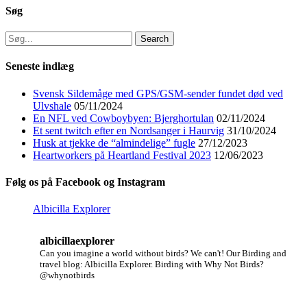
Søg
Search
for:
Seneste indlæg
Svensk Sildemåge med GPS/GSM-sender fundet død ved
Ulvshale
05/11/2024
En NFL ved Cowboybyen: Bjerghortulan
02/11/2024
Et sent twitch efter en Nordsanger i Haurvig
31/10/2024
Husk at tjekke de “almindelige” fugle
27/12/2023
Heartworkers på Heartland Festival 2023
12/06/2023
Følg os på Facebook og Instagram
Albicilla Explorer
albicillaexplorer
Can you imagine a world without birds? We can't!
Our Birding and
travel blog: Albicilla Explorer.
Birding with Why Not Birds?
@whynotbirds