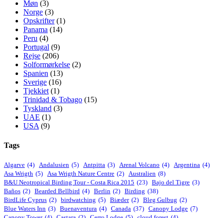
Møn
(3)
Norge
(3)
Opskrifter
(1)
Panama
(14)
Peru
(4)
Portugal
(9)
Rejse
(206)
Solformørkelse
(2)
Spanien
(13)
Sverige
(16)
Tjekkiet
(1)
Trinidad & Tobago
(15)
Tyskland
(3)
UAE
(1)
USA
(9)
Tags
Algarve
(4)
Andalusien
(5)
Antpitta
(3)
Arenal Volcano
(4)
Argentina
(4)
Asa Wrigth
(5)
Asa Wrigth Nature Centre
(2)
Australien
(8)
B&U Neotropical Birding Tour - Costa Rica 2015
(23)
Bajo del Tigre
(3)
Baños
(2)
Bearded Bellbird
(4)
Berlin
(2)
Birding
(38)
BirdLife Cyprus
(2)
birdwatching
(5)
Biæder
(2)
Bleg Gulbug
(2)
Blue Waters Inn
(3)
Buenaventura
(4)
Canada
(37)
Canopy Lodge
(7)
Canopy Tower
(4)
Castara
(2)
Cerro Lodge
(5)
cloud forest
(4)