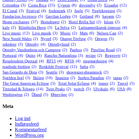
Colombia
(3)
Costa Rica
(25)
Cypern
(8)
dovendyr
(2)
Ecuador
(12)
El Copal
(3)
Festival
(4)
forårstræk
(2)
fugle
(5)
Fuglekigning
(5)
Fundacíon Jocotoco
(5)
Gavilan Lodge
(3)
Gotland
(8)
havørn
(2)
Home exchange
(37)
Horndrager
(2)
Hotel Brilla Sol
(2)
Islom
(2)
kale
(2)
Klintholm Havn
(3)
La Selva
(2)
Latinamerikansk timeout
(4)
Live music
(12)
Live musik
(3)
Music
(2)
Møn
(6)
Nelson Can
(2)
New South Wales
(2)
Nyord
(3)
Orange Feeling
(5)
Oregon
(5)
orkideer
(3)
Ottenby
(4)
Ottenbylund
(2)
Ottenby Vandrarhem och Camping
(2)
Paphos
(3)
Pipeline Road
(2)
Portugal
(4)
Quito
(4)
Rancho Naturalista
(3)
recipe
(2)
Regnvejr
(2)
Resplendent Quetzal
(4)
RF15
(4)
RF16
(4)
ringmærkning
(4)
roadside birding
(2)
Roskilde Festival
(12)
Salta
(5)
San Gerardo de Dota
(3)
Seattle
(3)
shoegazer-dreamrock
(2)
Sjælden fugl
(3)
Skiing
(10)
Spanien
(2)
Surfers Paradise
(2)
tapas
(2)
The Great American Eclipse
(3)
Total Solar Eclipse
(4)
traner
(2)
Travel
(5)
Trinidad & Tobago
(14)
Twin Peaks
(2)
twitch
(5)
Ulvshale
(6)
USA
(8)
Washington
(2)
Öland
(5)
Ørnevåge
(2)
Meta
Log ind
Indlægsfeed
Kommentarfeed
WordPress.org