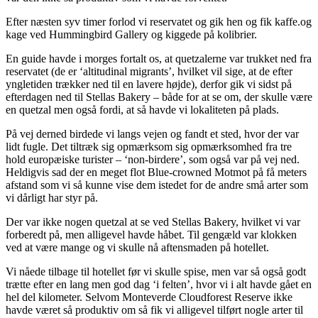
Efter næsten syv timer forlod vi reservatet og gik hen og fik kaffe.og
kage ved Hummingbird Gallery og kiggede på kolibrier.
En guide havde i morges fortalt os, at quetzalerne var trukket ned fra
reservatet (de er ‘altitudinal migrants’, hvilket vil sige, at de efter
yngletiden trækker ned til en lavere højde), derfor gik vi sidst på
efterdagen ned til Stellas Bakery – både for at se om, der skulle være
en quetzal men også fordi, at så havde vi lokaliteten på plads.
På vej derned birdede vi langs vejen og fandt et sted, hvor der var
lidt fugle. Det tiltræk sig opmærksom sig opmærksomhed fra tre
hold europæiske turister – ‘non-birdere’, som også var på vej ned.
Heldigvis sad der en meget flot Blue-crowned Motmot på få meters
afstand som vi så kunne vise dem istedet for de andre små arter som
vi dårligt har styr på.
Der var ikke nogen quetzal at se ved Stellas Bakery, hvilket vi var
forberedt på, men alligevel havde håbet. Til gengæld var klokken
ved at være mange og vi skulle nå aftensmaden på hotellet.
Vi nåede tilbage til hotellet før vi skulle spise, men var så også godt
trætte efter en lang men god dag ‘i felten’, hvor vi i alt havde gået en
hel del kilometer. Selvom Monteverde Cloudforest Reserve ikke
havde været så produktiv om så fik vi alligevel tilført nogle arter til