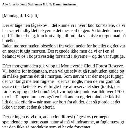
Alle fotos © Bente Steffensen & Uffe Damm Andersen.
[Mandag d. 13. juli]
Der er tåge i en tågeskov – det kunne vi i hvert fald konstatere, da vi
har været indhyldet i skyerne det meste af dagen. Vi birdede i mere
end 12 timer i dag, kun kortvarigt afbrudt da vi spiste morgenmad på
hotellet.
Inden morgenmaden obsede vi fra vejen nedenfor hotellet og det var
en meget fugtig morgen. Det regnede ikke men da vi er i en så
befandt vi os i bogstavestelig forstand i skyerne – og de var fugttige.
Efter morgenmaden gik vi op til Monteverde Cloud Forest Reserve.
Vi. betalte for indgangen, men valgte selv at gå rundt uden guide og
så måske gemme det til i morgen. Som nævnt var der meget fugtigt,
der var langt mellem fuglene – der var nogle, men de var godtnok
svare i den tætte skov. Vi fulgte flere af reservatet stier (trails), der
førte os op og nede i området, hvor højeste punkt var lidt over 1700
m.o.h. Temperaturen er også en helt anden og det mindede faktisk
lidt dansk efterår – når man ser bort fra alt det, der så gjorde at det
ikke var som et dansk efterår.
Der er ingen tvivl om, at en cloudforest (tågeskov) er meget
spændende og interessant natur,så må vi indrømme, at fuglemæssigt
var den ikke så produktiv som vi havde forventet.