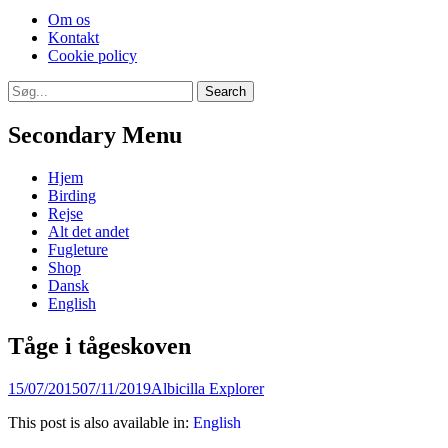
Skip
Om os
to
Kontakt
content
Cookie policy
Search
Search
for:
Secondary Menu
Skip
Hjem
to
Birding
content
Rejse
Alt det andet
Fugleture
Shop
Dansk
English
Tåge i tågeskoven
Posted
Author
15/07/2015
07/11/2019
Albicilla Explorer
on
This post is also available in:
English