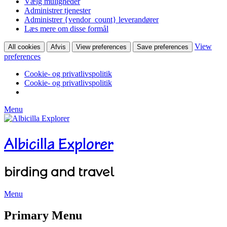
Vælg muligheder
Administrer tjenester
Administrer {vendor_count} leverandører
Læs mere om disse formål
View
All cookies
Afvis
View preferences
Save preferences
preferences
Cookie- og privatlivspolitik
Cookie- og privatlivspolitik
Menu
Albicilla Explorer
birding and travel
Menu
Facebook
Twitter
YouTube
Instagram
Primary Menu