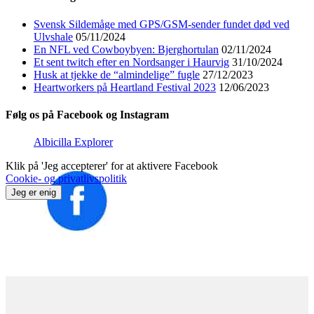
Svensk Sildemåge med GPS/GSM-sender fundet død ved
Ulvshale
05/11/2024
En NFL ved Cowboybyen: Bjerghortulan
02/11/2024
Et sent twitch efter en Nordsanger i Haurvig
31/10/2024
Husk at tjekke de “almindelige” fugle
27/12/2023
Heartworkers på Heartland Festival 2023
12/06/2023
Følg os på Facebook og Instagram
Albicilla Explorer
Klik på 'Jeg accepterer' for at aktivere Facebook
Cookie- og privatlivspolitik
Jeg er enig