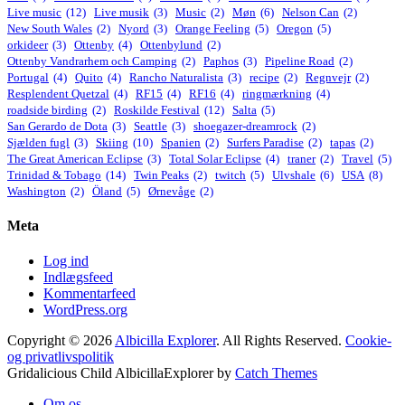
Live music
(12)
Live musik
(3)
Music
(2)
Møn
(6)
Nelson Can
(2)
New South Wales
(2)
Nyord
(3)
Orange Feeling
(5)
Oregon
(5)
orkideer
(3)
Ottenby
(4)
Ottenbylund
(2)
Ottenby Vandrarhem och Camping
(2)
Paphos
(3)
Pipeline Road
(2)
Portugal
(4)
Quito
(4)
Rancho Naturalista
(3)
recipe
(2)
Regnvejr
(2)
Resplendent Quetzal
(4)
RF15
(4)
RF16
(4)
ringmærkning
(4)
roadside birding
(2)
Roskilde Festival
(12)
Salta
(5)
San Gerardo de Dota
(3)
Seattle
(3)
shoegazer-dreamrock
(2)
Sjælden fugl
(3)
Skiing
(10)
Spanien
(2)
Surfers Paradise
(2)
tapas
(2)
The Great American Eclipse
(3)
Total Solar Eclipse
(4)
traner
(2)
Travel
(5)
Trinidad & Tobago
(14)
Twin Peaks
(2)
twitch
(5)
Ulvshale
(6)
USA
(8)
Washington
(2)
Öland
(5)
Ørnevåge
(2)
Meta
Log ind
Indlægsfeed
Kommentarfeed
WordPress.org
Copyright © 2026
Albicilla Explorer
. All Rights Reserved.
Cookie-
og privatlivspolitik
Gridalicious Child AlbicillaExplorer by
Catch Themes
Scroll
Om os
Up