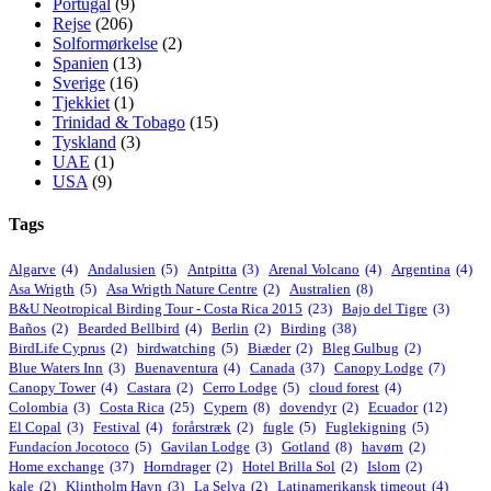
Portugal
(9)
Rejse
(206)
Solformørkelse
(2)
Spanien
(13)
Sverige
(16)
Tjekkiet
(1)
Trinidad & Tobago
(15)
Tyskland
(3)
UAE
(1)
USA
(9)
Tags
Algarve
(4)
Andalusien
(5)
Antpitta
(3)
Arenal Volcano
(4)
Argentina
(4)
Asa Wrigth
(5)
Asa Wrigth Nature Centre
(2)
Australien
(8)
B&U Neotropical Birding Tour - Costa Rica 2015
(23)
Bajo del Tigre
(3)
Baños
(2)
Bearded Bellbird
(4)
Berlin
(2)
Birding
(38)
BirdLife Cyprus
(2)
birdwatching
(5)
Biæder
(2)
Bleg Gulbug
(2)
Blue Waters Inn
(3)
Buenaventura
(4)
Canada
(37)
Canopy Lodge
(7)
Canopy Tower
(4)
Castara
(2)
Cerro Lodge
(5)
cloud forest
(4)
Colombia
(3)
Costa Rica
(25)
Cypern
(8)
dovendyr
(2)
Ecuador
(12)
El Copal
(3)
Festival
(4)
forårstræk
(2)
fugle
(5)
Fuglekigning
(5)
Fundacíon Jocotoco
(5)
Gavilan Lodge
(3)
Gotland
(8)
havørn
(2)
Home exchange
(37)
Horndrager
(2)
Hotel Brilla Sol
(2)
Islom
(2)
kale
(2)
Klintholm Havn
(3)
La Selva
(2)
Latinamerikansk timeout
(4)