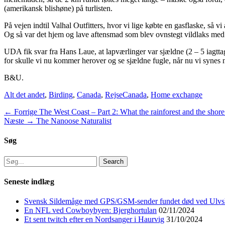
(amerikansk blishøne) på turlisten.
På vejen indtil Valhal Outfitters, hvor vi lige købte en gasflaske, så vi
Og så var det hjem og lave aftensmad som blev ovnstegt vildlaks med 
UDA fik svar fra Hans Laue, at lapværlinger var sjældne (2 – 5 iagttage
for skulle vi nu kommer herover og se sjældne fugle, når nu vi synes 
B&U.
Categories
Tags
Alt det andet
,
Birding
,
Canada
,
Rejse
Canada
,
Home exchange
Indlægsnavigation
Previous
← Forrige
The West Coast – Part 2: What the rainforest and the shore
Next
post:
Næste →
The Nanoose Naturalist
post:
Søg
Search
for:
Seneste indlæg
Svensk Sildemåge med GPS/GSM-sender fundet død ved Ulvs
En NFL ved Cowboybyen: Bjerghortulan
02/11/2024
Et sent twitch efter en Nordsanger i Haurvig
31/10/2024