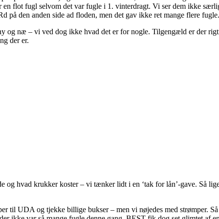
 flot fugl selvom det var fugle i 1. vinterdragt. Vi ser dem ikke særli
y Rd på den anden side ad floden, men det gav ikke ret mange flere fugle
y og næ – vi ved dog ikke hvad det er for nogle. Tilgengæld er der ri
ng der er.
de og hvad krukker koster – vi tænker lidt i en ‘tak for lån’-gave. Så li
 til UDA og tjekke billige bukser – men vi nøjedes med strømper. Så n
 der ikke var så mange fugle denne gang. BEST fik dog set glimtet af 