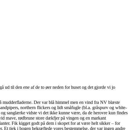
 ud til den ene af de to øer neden for huset og det gjorde vi jo
på mudderfladerne. Der var blå himmel men en vind fra NV blæste
sandpipers, northern flickers og lidt småfugle (bl.a. gråspurv og white-
og sanglærke vidste vi det ikke kunne være, da de herovre kun findes
 hvid mave, rødbrune store dækfjer på vingen og en markant
er. Fik kigget godt på dem i skopet for at være helt sikker – for
er. Et tjek i bogen bekræftede vores bestemmelse, der var ingen andre