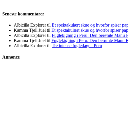
Seneste kommentarer
Albicilla Explorer
til
Et spektakulært skue og hvorfor spiser pap
Kamma Tjell Juel
til
Et spektakulært skue og hvorfor spiser pap
Albicilla Explorer
til
Fuglekigning i Peru: Den berømte Manu 
Kamma Tjell Juel
til
Fuglekigning i Peru: Den berømte Manu 
Albicilla Explorer
til
Tre intense fugledage i Peru
Annonce