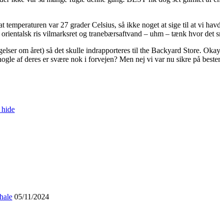
 at temperaturen var 27 grader Celsius, så ikke noget at sige til at vi hav
orientalsk ris vilmarksret og tranebærsaftvand – uhm – tænk hvor det 
lser om året) så det skulle indrapporteres til the Backyard Store. Okay –
nogle af deres er svære nok i forvejen? Men nej vi var nu sikre på best
 hide
hale
05/11/2024