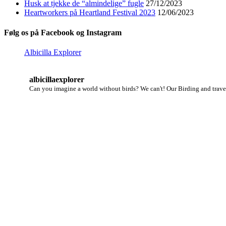
Husk at tjekke de “almindelige” fugle
27/12/2023
Heartworkers på Heartland Festival 2023
12/06/2023
Følg os på Facebook og Instagram
Albicilla Explorer
albicillaexplorer
Can you imagine a world without birds? We can't!
Our Birding and travel