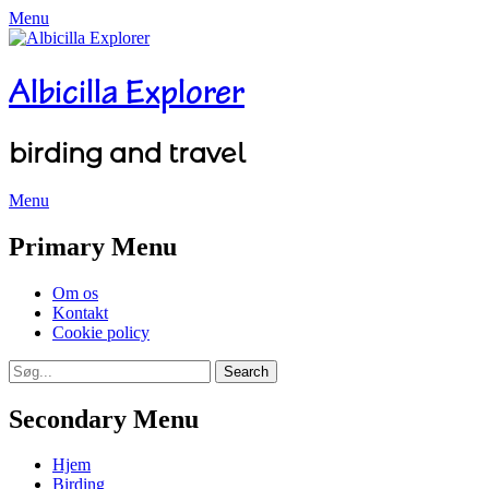
Menu
Albicilla Explorer
birding and travel
Menu
Facebook
Twitter
YouTube
Instagram
Primary Menu
Skip
Om os
to
Kontakt
content
Cookie policy
Search
Search
for:
Secondary Menu
Skip
Hjem
to
Birding