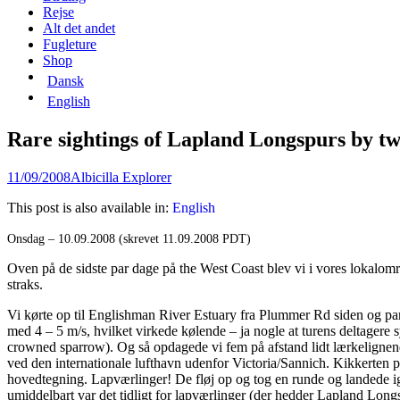
content
Rejse
Alt det andet
Fugleture
Shop
Dansk
English
Rare sightings of Lapland Longspurs by t
Posted
Author
11/09/2008
Albicilla Explorer
on
This post is also available in:
English
Onsdag – 10.09.2008 (skrevet 11.09.2008 PDT)
Oven på de sidste par dage på the West Coast blev vi i vores lokalomr
straks.
Vi kørte op til Englishman River Estuary fra Plummer Rd siden og p
med 4 – 5 m/s, hvilket virkede kølende – ja nogle at turens deltagere s
crowned sparrow). Og så opdagede vi fem på afstand lidt lærkelignen
ved den internationale lufthavn udenfor Victoria/Sannich. Kikkerten 
hovedtegning. Lapværlinger! De fløj op og tog en runde og landede ig
umiddelbart var det tidligt for lapværlinger (der hedder Lapland Long