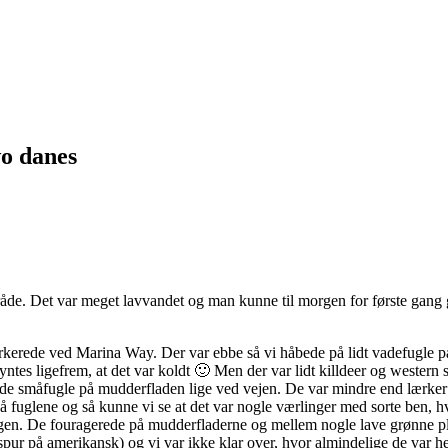
wo danes
åde. Det var meget lavvandet og man kunne til morgen for første gang gå
arkerede ved Marina Way. Der var ebbe så vi håbede på lidt vadefugle 
yntes ligefrem, at det var koldt 🙂 Men der var lidt killdeer og western 
de småfugle på mudderfladen lige ved vejen. De var mindre end lærker 
på fuglene og så kunne vi se at det var nogle værlinger med sorte ben,
en. De fouragerede på mudderfladerne og mellem nogle lave grønne plant
spur på amerikansk) og vi var ikke klar over, hvor almindelige de var h