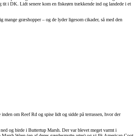
g tit i DK. Lidt senere kom en fiskeørn trækkende ind og landede i et
.
gtig mange græshopper – og de lyder ligesom cikader, så med den
ge inden om Reef Rd og spise lidt og sidde på terrassen, hvor der
ed og birde i Buttertup Marsh. Der var blevet meget varmt i
en Marsh Wren (en af deres gærdesmutte arter) og vi fik American Coot