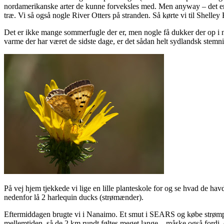
nordamerikanske arter de kunne forveksles med. Men anyway – det er en
træ. Vi så også nogle River Otters på stranden. Så kørte vi til Shelle
Det er ikke mange sommerfugle der er, men nogle få dukker der op i n
varme der har været de sidste dage, er det sådan helt sydlandsk stemni
På vej hjem tjekkede vi lige en lille planteskole for og se hvad de hav
nedenfor lå 2 harlequin ducks (strømænder).
Eftermiddagen brugte vi i Nanaimo. Et smut i SEARS og købe strømper
mellemtiden, så de 2 km rundt føltes meget lange – måske også fordi,