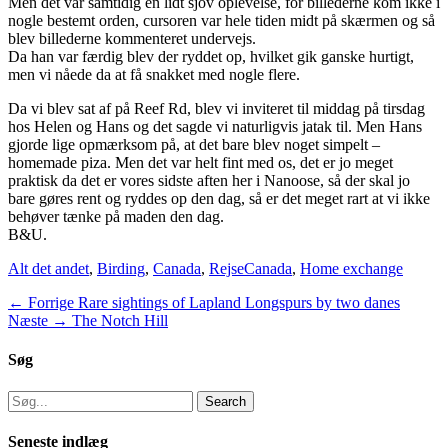
Men det var samtidig en lidt sjov oplevelse, for billederne kom ikke i
nogle bestemt orden, cursoren var hele tiden midt på skærmen og så
blev billederne kommenteret undervejs.
Da han var færdig blev der ryddet op, hvilket gik ganske hurtigt,
men vi nåede da at få snakket med nogle flere.
Da vi blev sat af på Reef Rd, blev vi inviteret til middag på tirsdag
hos Helen og Hans og det sagde vi naturligvis jatak til. Men Hans
gjorde lige opmærksom på, at det bare blev noget simpelt –
homemade piza. Men det var helt fint med os, det er jo meget
praktisk da det er vores sidste aften her i Nanoose, så der skal jo
bare gøres rent og ryddes op den dag, så er det meget rart at vi ikke
behøver tænke på maden den dag.
B&U.
Categories
Tags
Alt det andet
,
Birding
,
Canada
,
Rejse
Canada
,
Home exchange
Indlægsnavigation
Previous
← Forrige
Rare sightings of Lapland Longspurs by two danes
Next
post:
Næste →
The Notch Hill
post:
Søg
Search
for:
Seneste indlæg