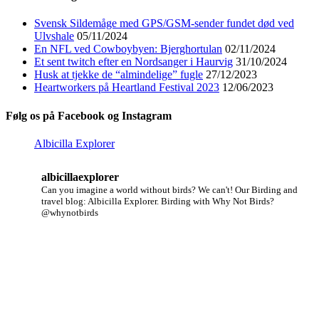
Svensk Sildemåge med GPS/GSM-sender fundet død ved
Ulvshale
05/11/2024
En NFL ved Cowboybyen: Bjerghortulan
02/11/2024
Et sent twitch efter en Nordsanger i Haurvig
31/10/2024
Husk at tjekke de “almindelige” fugle
27/12/2023
Heartworkers på Heartland Festival 2023
12/06/2023
Følg os på Facebook og Instagram
Albicilla Explorer
albicillaexplorer
Can you imagine a world without birds? We can't!
Our Birding and
travel blog: Albicilla Explorer.
Birding with Why Not Birds?
@whynotbirds