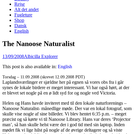
content
Rejse
Alt det andet
Fugleture
Shop
Dansk
English
The Nanoose Naturalist
Posted
Author
13/09/2008
Albicilla Explorer
on
This post is also available in:
English
Torsdag – 11.09.2008 (skrevet 12.09.2008 PDT)
Laplandsværlinger er sjældne her på egnen så vores obs fra i går
synes de lokale birdere er meget interessant. Vi har også hørt, at der
er blevet set nogle på en ø lidt syd for og nogle ved Victoria.
Helen og Hans havde inviteret med til den lokale naturforenings –
Nanoose Naturalist- månedlige møde. Der var en lokal fotograf, som
skulle vise nogle af sine billeder. Vi blev hentet 6:35 p.m. – meget
præcist og så kørte vi til Nanoose Library. Hans var deres ‘Projector
man’, så han skulle helst være der i god tid med sin laptop. Inden
mødet fik vi lige hilst på nogle af de øvrige deltagere og så viste