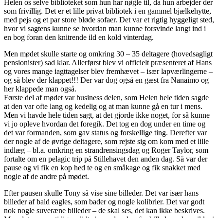
Helen os selve biblioteket som hun har nøgle til, da hun arbejder der
som frivillig. Det er et lille privat bibliotek i en gammel bjælkehytte,
med pejs og et par store bløde sofaer. Det var et rigtig hyggeligt sted,
hvor vi sagtens kunne se hvordan man kunne forsvinde langt ind i
en bog foran den knitrende ild en kold vinterdag.
Men mødet skulle starte og omkring 30 – 35 deltagere (hovedsagligt
pensionister) sad klar. Allerførst blev vi officielt præsenteret af Hans
og vores mange iagttagelser blev fremhævet – især lapværlingerne –
og så blev der klappet!!! Der var dog også en gæst fra Nanaimo og
her klappede man også.
Første del af mødet var business delen, som Helen hele tiden sagde
at den var ofte lang og kedelig og at man kunne gå en tur i mens.
Men vi havde hele tiden sagt, at det gjorde ikke noget, for så kunne
vi jo opleve hvordan det foregik. Det tog en dog under en time og
det var formanden, som gav status og forskellige ting. Derefter var
der nogle af de øvrige deltagere, som rejste sig om kom med et lille
indlæg – bl.a. omkring en strandrensingsdag og Roger Taylor, som
fortalte om en pelagic trip på Stillehavet den anden dag. Så var der
pause og vi fik en kop hed te og en småkage og fik snakket med
nogle af de andre på mødet.
Efter pausen skulle Tony så vise sine billeder. Det var især hans
billeder af bald eagles, som bader og nogle kolibrier. Det var godt
nok nogle suveræne billeder – de skal ses, det kan ikke beskrives.