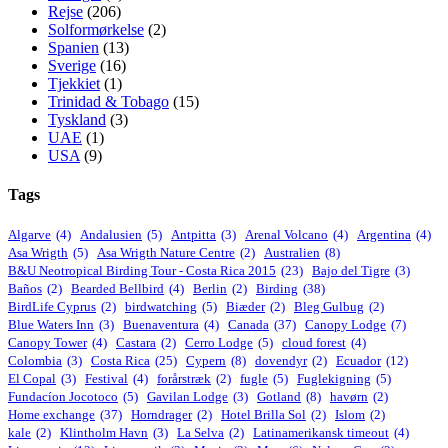
Rejse
(206)
Solformørkelse
(2)
Spanien
(13)
Sverige
(16)
Tjekkiet
(1)
Trinidad & Tobago
(15)
Tyskland
(3)
UAE
(1)
USA
(9)
Tags
Algarve
(4)
Andalusien
(5)
Antpitta
(3)
Arenal Volcano
(4)
Argentina
(4)
Asa Wrigth
(5)
Asa Wrigth Nature Centre
(2)
Australien
(8)
B&U Neotropical Birding Tour - Costa Rica 2015
(23)
Bajo del Tigre
(3)
Baños
(2)
Bearded Bellbird
(4)
Berlin
(2)
Birding
(38)
BirdLife Cyprus
(2)
birdwatching
(5)
Biæder
(2)
Bleg Gulbug
(2)
Blue Waters Inn
(3)
Buenaventura
(4)
Canada
(37)
Canopy Lodge
(7)
Canopy Tower
(4)
Castara
(2)
Cerro Lodge
(5)
cloud forest
(4)
Colombia
(3)
Costa Rica
(25)
Cypern
(8)
dovendyr
(2)
Ecuador
(12)
El Copal
(3)
Festival
(4)
forårstræk
(2)
fugle
(5)
Fuglekigning
(5)
Fundacíon Jocotoco
(5)
Gavilan Lodge
(3)
Gotland
(8)
havørn
(2)
Home exchange
(37)
Horndrager
(2)
Hotel Brilla Sol
(2)
Islom
(2)
kale
(2)
Klintholm Havn
(3)
La Selva
(2)
Latinamerikansk timeout
(4)