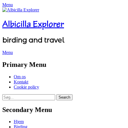
Menu
Albicilla Explorer
birding and travel
Menu
Facebook
Twitter
YouTube
Instagram
Primary Menu
Skip
Om os
to
Kontakt
content
Cookie policy
Search
Search
for:
Secondary Menu
Skip
Hjem
to
Birding