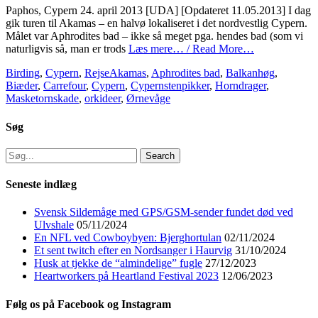
Paphos, Cypern 24. april 2013 [UDA] [Opdateret 11.05.2013] I dag
gik turen til Akamas – en halvø lokaliseret i det nordvestlig Cypern.
Målet var Aphrodites bad – ikke så meget pga. hendes bad (som vi
naturligvis så, man er trods
Læs mere… / Read More…
Categories
Tags
Birding
,
Cypern
,
Rejse
Akamas
,
Aphrodites bad
,
Balkanhøg
,
Biæder
,
Carrefour
,
Cypern
,
Cypernstenpikker
,
Horndrager
,
Masketornskade
,
orkideer
,
Ørnevåge
Søg
Search
for:
Seneste indlæg
Svensk Sildemåge med GPS/GSM-sender fundet død ved
Ulvshale
05/11/2024
En NFL ved Cowboybyen: Bjerghortulan
02/11/2024
Et sent twitch efter en Nordsanger i Haurvig
31/10/2024
Husk at tjekke de “almindelige” fugle
27/12/2023
Heartworkers på Heartland Festival 2023
12/06/2023
Følg os på Facebook og Instagram