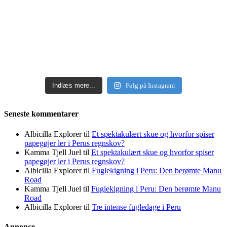
Indlæs mere...
Følg på Instagram
Seneste kommentarer
Albicilla Explorer
til
Et spektakulært skue og hvorfor spiser
papegøjer ler i Perus regnskov?
Kamma Tjell Juel
til
Et spektakulært skue og hvorfor spiser
papegøjer ler i Perus regnskov?
Albicilla Explorer
til
Fuglekigning i Peru: Den berømte Manu
Road
Kamma Tjell Juel
til
Fuglekigning i Peru: Den berømte Manu
Road
Albicilla Explorer
til
Tre intense fugledage i Peru
Annonce