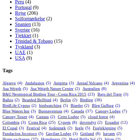
Peru
(4)
Portugal
(9)
Rejse
(206)
Solformørkelse
(2)
Spanien
(13)
Sverige
(16)
Tjekkiet
(1)
Trinidad & Tobago
(15)
Tyskland
(3)
UAE
(1)
USA
(9)
Tags
Algarve
(4)
Andalusien
(5)
Antpitta
(3)
Arenal Volcano
(4)
Argentina
(4)
Asa Wrigth
(5)
Asa Wrigth Nature Centre
(2)
Australien
(8)
B&U Neotropical Birding Tour - Costa Rica 2015
(23)
Bajo del Tigre
(3)
Baños
(2)
Bearded Bellbird
(4)
Berlin
(2)
Birding
(38)
BirdLife Cyprus
(2)
birdwatching
(5)
Biæder
(2)
Bleg Gulbug
(2)
Blue Waters Inn
(3)
Buenaventura
(4)
Canada
(37)
Canopy Lodge
(7)
Canopy Tower
(4)
Castara
(2)
Cerro Lodge
(5)
cloud forest
(4)
Colombia
(3)
Costa Rica
(25)
Cypern
(8)
dovendyr
(2)
Ecuador
(12)
El Copal
(3)
Festival
(4)
forårstræk
(2)
fugle
(5)
Fuglekigning
(5)
Fundacíon Jocotoco
(5)
Gavilan Lodge
(3)
Gotland
(8)
havørn
(2)
Home exchange
(37)
Horndrager
(2)
Hotel Brilla Sol
(2)
Islom
(2)