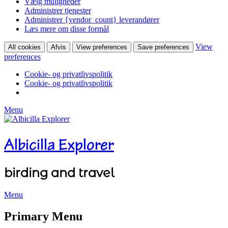
Vælg muligheder
Administrer tjenester
Administrer {vendor_count} leverandører
Læs mere om disse formål
View
All cookies
Afvis
View preferences
Save preferences
preferences
Cookie- og privatlivspolitik
Cookie- og privatlivspolitik
Menu
Albicilla Explorer
birding and travel
Menu
Facebook
Twitter
YouTube
Instagram
Primary Menu