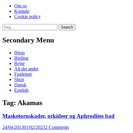
Skip
Om os
to
Kontakt
content
Cookie policy
Search
Search
for:
Secondary Menu
Skip
Hjem
to
Birding
content
Rejse
Alt det andet
Fugleture
Shop
Dansk
English
Tag:
Akamas
Masketornskader, orkideer og Aphrodites bad
Posted
24/04/2013
01/02/2023
2 Comments
on