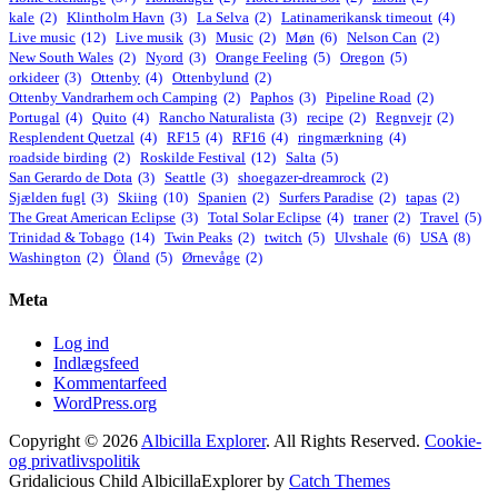
kale
(2)
Klintholm Havn
(3)
La Selva
(2)
Latinamerikansk timeout
(4)
Live music
(12)
Live musik
(3)
Music
(2)
Møn
(6)
Nelson Can
(2)
New South Wales
(2)
Nyord
(3)
Orange Feeling
(5)
Oregon
(5)
orkideer
(3)
Ottenby
(4)
Ottenbylund
(2)
Ottenby Vandrarhem och Camping
(2)
Paphos
(3)
Pipeline Road
(2)
Portugal
(4)
Quito
(4)
Rancho Naturalista
(3)
recipe
(2)
Regnvejr
(2)
Resplendent Quetzal
(4)
RF15
(4)
RF16
(4)
ringmærkning
(4)
roadside birding
(2)
Roskilde Festival
(12)
Salta
(5)
San Gerardo de Dota
(3)
Seattle
(3)
shoegazer-dreamrock
(2)
Sjælden fugl
(3)
Skiing
(10)
Spanien
(2)
Surfers Paradise
(2)
tapas
(2)
The Great American Eclipse
(3)
Total Solar Eclipse
(4)
traner
(2)
Travel
(5)
Trinidad & Tobago
(14)
Twin Peaks
(2)
twitch
(5)
Ulvshale
(6)
USA
(8)
Washington
(2)
Öland
(5)
Ørnevåge
(2)
Meta
Log ind
Indlægsfeed
Kommentarfeed
WordPress.org
Copyright © 2026
Albicilla Explorer
. All Rights Reserved.
Cookie-
og privatlivspolitik
Gridalicious Child AlbicillaExplorer by
Catch Themes