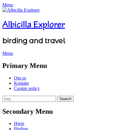
Menu
Albicilla Explorer
birding and travel
Menu
Facebook
Twitter
YouTube
Instagram
Primary Menu
Skip
Om os
to
Kontakt
content
Cookie policy
Search
Search
for:
Secondary Menu
Skip
Hjem
to
Birding