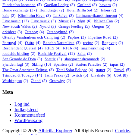
Fundacíon Jocotoco
(5)
Gavilan Lodge
(3)
Gotland
(8)
havørn
(2)
Home exchange
(37)
Horndrager
(2)
Hotel Brilla Sol
(2)
Islom
(2)
kale
(2)
Klintholm Havn
(3)
La Selva
(2)
Latinamerikansk timeout
(4)
Live music
(12)
Live musik
(3)
Music
(2)
Møn
(6)
Nelson Can
(2)
New South Wales
(2)
Nyord
(3)
Orange Feeling
(5)
Oregon
(5)
orkideer
(3)
Ottenby
(4)
Ottenbylund
(2)
Ottenby Vandrarhem och Camping
(2)
Paphos
(3)
Pipeline Road
(2)
Portugal
(4)
Quito
(4)
Rancho Naturalista
(3)
recipe
(2)
Regnvejr
(2)
Resplendent Quetzal
(4)
RF15
(4)
RF16
(4)
ringmærkning
(4)
roadside birding
(2)
Roskilde Festival
(12)
Salta
(5)
San Gerardo de Dota
(3)
Seattle
(3)
shoegazer-dreamrock
(2)
Sjælden fugl
(3)
Skiing
(10)
Spanien
(2)
Surfers Paradise
(2)
tapas
(2)
The Great American Eclipse
(3)
Total Solar Eclipse
(4)
traner
(2)
Travel
(5)
Trinidad & Tobago
(14)
Twin Peaks
(2)
twitch
(5)
Ulvshale
(6)
USA
(8)
Washington
(2)
Öland
(5)
Ørnevåge
(2)
Meta
Log ind
Indlægsfeed
Kommentarfeed
WordPress.org
Copyright © 2026
Albicilla Explorer
. All Rights Reserved.
Cookie-