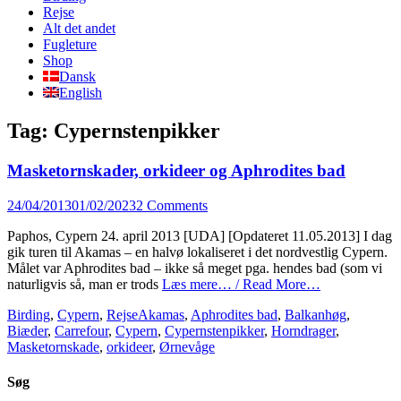
content
Rejse
Alt det andet
Fugleture
Shop
Dansk
English
Tag:
Cypernstenpikker
Masketornskader, orkideer og Aphrodites bad
Posted
24/04/2013
01/02/2023
2 Comments
on
Paphos, Cypern 24. april 2013 [UDA] [Opdateret 11.05.2013] I dag
gik turen til Akamas – en halvø lokaliseret i det nordvestlig Cypern.
Målet var Aphrodites bad – ikke så meget pga. hendes bad (som vi
naturligvis så, man er trods
Læs mere… / Read More…
Categories
Tags
Birding
,
Cypern
,
Rejse
Akamas
,
Aphrodites bad
,
Balkanhøg
,
Biæder
,
Carrefour
,
Cypern
,
Cypernstenpikker
,
Horndrager
,
Masketornskade
,
orkideer
,
Ørnevåge
Søg