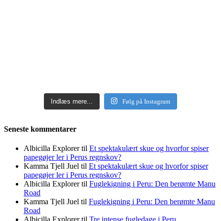
Indlæs mere...
Følg på Instagram
Seneste kommentarer
Albicilla Explorer
til
Et spektakulært skue og hvorfor spiser
papegøjer ler i Perus regnskov?
Kamma Tjell Juel
til
Et spektakulært skue og hvorfor spiser
papegøjer ler i Perus regnskov?
Albicilla Explorer
til
Fuglekigning i Peru: Den berømte Manu
Road
Kamma Tjell Juel
til
Fuglekigning i Peru: Den berømte Manu
Road
Albicilla Explorer
til
Tre intense fugledage i Peru