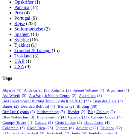
Opskrifter
(1)
Panama
(14)
Peru
(4)
Portugal
(9)
Rejse
(206)
Solformørkelse
(2)
Spanien
(13)
Sverige
(16)
Tjekkiet
(1)
Trinidad & Tobago
(15)
Tyskland
(3)
UAE
(1)
USA
(9)
Tags
Algarve
(4)
Andalusien
(5)
Antpitta
(3)
Arenal Volcano
(4)
Argentina
(4)
Asa Wrigth
(5)
Asa Wrigth Nature Centre
(2)
Australien
(8)
B&U Neotropical Birding Tour - Costa Rica 2015
(23)
Bajo del Tigre
(3)
Baños
(2)
Bearded Bellbird
(4)
Berlin
(2)
Birding
(38)
BirdLife Cyprus
(2)
birdwatching
(5)
Biæder
(2)
Bleg Gulbug
(2)
Blue Waters Inn
(3)
Buenaventura
(4)
Canada
(37)
Canopy Lodge
(7)
Canopy Tower
(4)
Castara
(2)
Cerro Lodge
(5)
cloud forest
(4)
Colombia
(3)
Costa Rica
(25)
Cypern
(8)
dovendyr
(2)
Ecuador
(12)
El Copal
(3)
Festival
(4)
forårstræk
(2)
fugle
(5)
Fuglekigning
(5)