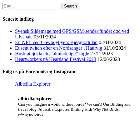
Search
for:
Seneste indlæg
Svensk Sildemåge med GPS/GSM-sender fundet død ved
Ulvshale
05/11/2024
En NFL ved Cowboybyen: Bjerghortulan
02/11/2024
Et sent twitch efter en Nordsanger i Haurvig
31/10/2024
Husk at tjekke de “almindelige” fugle
27/12/2023
Heartworkers på Heartland Festival 2023
12/06/2023
Følg os på Facebook og Instagram
Albicilla Explorer
albicillaexplorer
Can you imagine a world without birds? We can't!
Our Birding and
travel blog: Albicilla Explorer.
Birding with Why Not Birds?
@whynotbirds