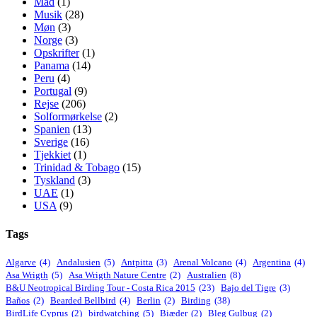
Mad
(1)
Musik
(28)
Møn
(3)
Norge
(3)
Opskrifter
(1)
Panama
(14)
Peru
(4)
Portugal
(9)
Rejse
(206)
Solformørkelse
(2)
Spanien
(13)
Sverige
(16)
Tjekkiet
(1)
Trinidad & Tobago
(15)
Tyskland
(3)
UAE
(1)
USA
(9)
Tags
Algarve
(4)
Andalusien
(5)
Antpitta
(3)
Arenal Volcano
(4)
Argentina
(4)
Asa Wrigth
(5)
Asa Wrigth Nature Centre
(2)
Australien
(8)
B&U Neotropical Birding Tour - Costa Rica 2015
(23)
Bajo del Tigre
(3)
Baños
(2)
Bearded Bellbird
(4)
Berlin
(2)
Birding
(38)
BirdLife Cyprus
(2)
birdwatching
(5)
Biæder
(2)
Bleg Gulbug
(2)