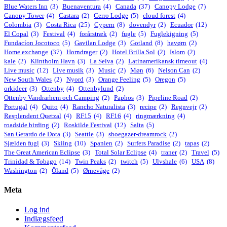
Blue Waters Inn
(3)
Buenaventura
(4)
Canada
(37)
Canopy Lodge
(7)
Canopy Tower
(4)
Castara
(2)
Cerro Lodge
(5)
cloud forest
(4)
Colombia
(3)
Costa Rica
(25)
Cypern
(8)
dovendyr
(2)
Ecuador
(12)
El Copal
(3)
Festival
(4)
forårstræk
(2)
fugle
(5)
Fuglekigning
(5)
Fundacíon Jocotoco
(5)
Gavilan Lodge
(3)
Gotland
(8)
havørn
(2)
Home exchange
(37)
Horndrager
(2)
Hotel Brilla Sol
(2)
Islom
(2)
kale
(2)
Klintholm Havn
(3)
La Selva
(2)
Latinamerikansk timeout
(4)
Live music
(12)
Live musik
(3)
Music
(2)
Møn
(6)
Nelson Can
(2)
New South Wales
(2)
Nyord
(3)
Orange Feeling
(5)
Oregon
(5)
orkideer
(3)
Ottenby
(4)
Ottenbylund
(2)
Ottenby Vandrarhem och Camping
(2)
Paphos
(3)
Pipeline Road
(2)
Portugal
(4)
Quito
(4)
Rancho Naturalista
(3)
recipe
(2)
Regnvejr
(2)
Resplendent Quetzal
(4)
RF15
(4)
RF16
(4)
ringmærkning
(4)
roadside birding
(2)
Roskilde Festival
(12)
Salta
(5)
San Gerardo de Dota
(3)
Seattle
(3)
shoegazer-dreamrock
(2)
Sjælden fugl
(3)
Skiing
(10)
Spanien
(2)
Surfers Paradise
(2)
tapas
(2)
The Great American Eclipse
(3)
Total Solar Eclipse
(4)
traner
(2)
Travel
(5)
Trinidad & Tobago
(14)
Twin Peaks
(2)
twitch
(5)
Ulvshale
(6)
USA
(8)
Washington
(2)
Öland
(5)
Ørnevåge
(2)
Meta
Log ind
Indlægsfeed