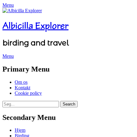
Menu
Albicilla Explorer
birding and travel
Menu
Facebook
Twitter
YouTube
Instagram
Primary Menu
Skip
Om os
to
Kontakt
content
Cookie policy
Search
Search
for:
Secondary Menu
Skip
Hjem
to
Birding