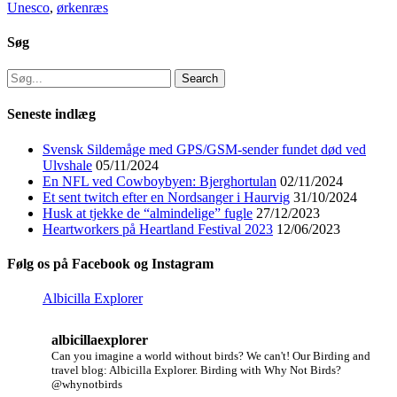
Unesco
,
ørkenræs
Søg
Search
for:
Seneste indlæg
Svensk Sildemåge med GPS/GSM-sender fundet død ved
Ulvshale
05/11/2024
En NFL ved Cowboybyen: Bjerghortulan
02/11/2024
Et sent twitch efter en Nordsanger i Haurvig
31/10/2024
Husk at tjekke de “almindelige” fugle
27/12/2023
Heartworkers på Heartland Festival 2023
12/06/2023
Følg os på Facebook og Instagram
Albicilla Explorer
albicillaexplorer
Can you imagine a world without birds? We can't!
Our Birding and
travel blog: Albicilla Explorer.
Birding with Why Not Birds?
@whynotbirds