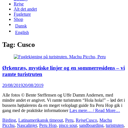
content
Rejse
Alt det andet
Fugleture
Shop
Dansk
English
Tag:
Cusco
Ørkenræs, mystiske linjer og en sommerresidens – vi
ramte turistruten
Posted
20/08/2019
20/08/2019
on
Alle fotos © Bente Steffensen og Uffe Damm Andersen, med
mindre andet er angivet. Vi ramte turistruten “Hola hola!” – lød det i
bussens højtalerens da en meget veloplagt guide fra Peru Hop gik i
gang med de praktiske informationer
Læs mere… / Read More…
Categories
Tags
Birding
,
Latinamerikansk timeout
,
Peru
,
Rejse
Cusco
,
Machu
Picchu
,
Nascalinjer
,
Peru Hop
,
pisco sour
,
sandboarding
,
turistruten
,