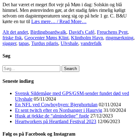
Det har været et meget flot vejr på Møn i dag: Solskin og blå
himmel. Men østenvinden gør, at det stadig føles rimelig køligt
selvom om dagstemperaturen sneg sig op på hele 1 gr. C. B&U
kørte en tur til
Læs mere… / Read More…
Categories
Tags
Alt det andet
,
Birding
boardwalk
,
David's Café
,
Freuchens Pynt
,
friske fisk
,
Geocenter Møns Klint
,
Klintholm Havn
,
ringmærkning
,
sjagger
,
tapas
,
Turdus pilaris
,
Ulvshale
,
vandrefalk
Søg
Search
for:
Seneste indlæg
Svensk Sildemåge med GPS/GSM-sender fundet død ved
Ulvshale
05/11/2024
En NFL ved Cowboybyen: Bjerghortulan
02/11/2024
Et sent twitch efter en Nordsanger i Haurvig
31/10/2024
Husk at tjekke de “almindelige” fugle
27/12/2023
Heartworkers på Heartland Festival 2023
12/06/2023
Følg os på Facebook og Instagram