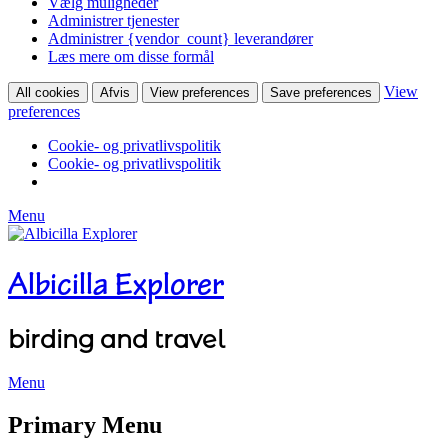
Vælg muligheder
Administrer tjenester
Administrer {vendor_count} leverandører
Læs mere om disse formål
View
All cookies
Afvis
View preferences
Save preferences
preferences
Cookie- og privatlivspolitik
Cookie- og privatlivspolitik
Menu
Albicilla Explorer
birding and travel
Menu
Facebook
Twitter
YouTube
Instagram
Primary Menu