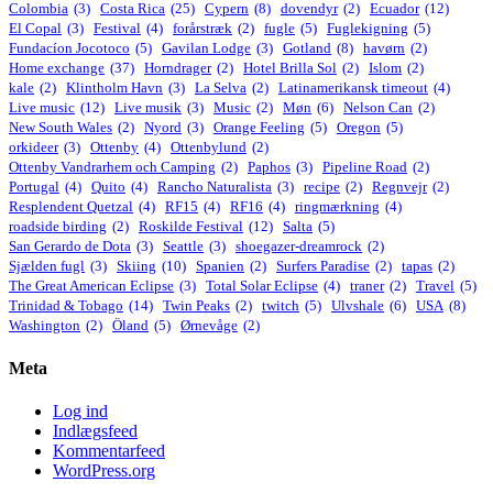
Colombia
(3)
Costa Rica
(25)
Cypern
(8)
dovendyr
(2)
Ecuador
(12)
El Copal
(3)
Festival
(4)
forårstræk
(2)
fugle
(5)
Fuglekigning
(5)
Fundacíon Jocotoco
(5)
Gavilan Lodge
(3)
Gotland
(8)
havørn
(2)
Home exchange
(37)
Horndrager
(2)
Hotel Brilla Sol
(2)
Islom
(2)
kale
(2)
Klintholm Havn
(3)
La Selva
(2)
Latinamerikansk timeout
(4)
Live music
(12)
Live musik
(3)
Music
(2)
Møn
(6)
Nelson Can
(2)
New South Wales
(2)
Nyord
(3)
Orange Feeling
(5)
Oregon
(5)
orkideer
(3)
Ottenby
(4)
Ottenbylund
(2)
Ottenby Vandrarhem och Camping
(2)
Paphos
(3)
Pipeline Road
(2)
Portugal
(4)
Quito
(4)
Rancho Naturalista
(3)
recipe
(2)
Regnvejr
(2)
Resplendent Quetzal
(4)
RF15
(4)
RF16
(4)
ringmærkning
(4)
roadside birding
(2)
Roskilde Festival
(12)
Salta
(5)
San Gerardo de Dota
(3)
Seattle
(3)
shoegazer-dreamrock
(2)
Sjælden fugl
(3)
Skiing
(10)
Spanien
(2)
Surfers Paradise
(2)
tapas
(2)
The Great American Eclipse
(3)
Total Solar Eclipse
(4)
traner
(2)
Travel
(5)
Trinidad & Tobago
(14)
Twin Peaks
(2)
twitch
(5)
Ulvshale
(6)
USA
(8)
Washington
(2)
Öland
(5)
Ørnevåge
(2)
Meta
Log ind
Indlægsfeed
Kommentarfeed
WordPress.org