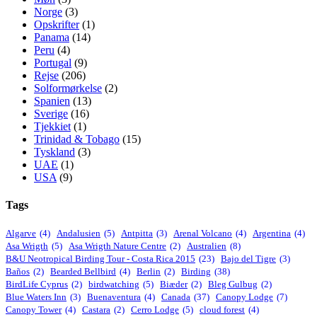
Norge
(3)
Opskrifter
(1)
Panama
(14)
Peru
(4)
Portugal
(9)
Rejse
(206)
Solformørkelse
(2)
Spanien
(13)
Sverige
(16)
Tjekkiet
(1)
Trinidad & Tobago
(15)
Tyskland
(3)
UAE
(1)
USA
(9)
Tags
Algarve
(4)
Andalusien
(5)
Antpitta
(3)
Arenal Volcano
(4)
Argentina
(4)
Asa Wrigth
(5)
Asa Wrigth Nature Centre
(2)
Australien
(8)
B&U Neotropical Birding Tour - Costa Rica 2015
(23)
Bajo del Tigre
(3)
Baños
(2)
Bearded Bellbird
(4)
Berlin
(2)
Birding
(38)
BirdLife Cyprus
(2)
birdwatching
(5)
Biæder
(2)
Bleg Gulbug
(2)
Blue Waters Inn
(3)
Buenaventura
(4)
Canada
(37)
Canopy Lodge
(7)
Canopy Tower
(4)
Castara
(2)
Cerro Lodge
(5)
cloud forest
(4)