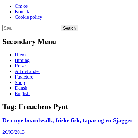
Skip
Om os
to
Kontakt
content
Cookie policy
Search
Search
for:
Secondary Menu
Skip
Hjem
to
Birding
content
Rejse
Alt det andet
Fugleture
Shop
Dansk
English
Tag:
Freuchens Pynt
Den nye boardwalk, friske fisk, tapas og en Sjagger
Posted
26/03/2013
on