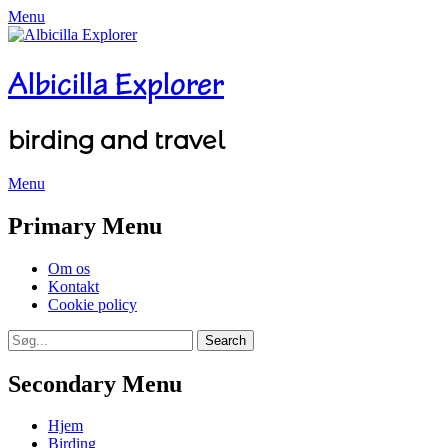
Menu
Albicilla Explorer
birding and travel
Menu
Facebook
Twitter
YouTube
Instagram
Primary Menu
Skip
Om os
to
Kontakt
content
Cookie policy
Search
Search
for:
Secondary Menu
Skip
Hjem
to
Birding