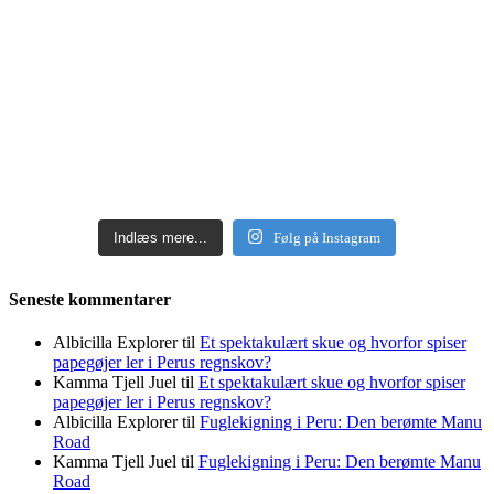
Indlæs mere...
Følg på Instagram
Seneste kommentarer
Albicilla Explorer
til
Et spektakulært skue og hvorfor spiser
papegøjer ler i Perus regnskov?
Kamma Tjell Juel
til
Et spektakulært skue og hvorfor spiser
papegøjer ler i Perus regnskov?
Albicilla Explorer
til
Fuglekigning i Peru: Den berømte Manu
Road
Kamma Tjell Juel
til
Fuglekigning i Peru: Den berømte Manu
Road