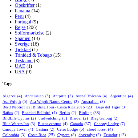
Opskrifter
(1)
Panama
(14)
Peru
(4)
Portugal
(9)
Rejse
(206)
Solformørkelse
(2)
Spanien
(13)
Sverige
(16)
Tjekkiet
(1)
Trinidad & Tobago
(15)
Tyskland
(3)
UAE
(1)
USA
(9)
Tags
Algarve
(4)
Andalusien
(5)
Antpitta
(3)
Arenal Volcano
(4)
Argentina
(4)
Asa Wrigth
(5)
Asa Wrigth Nature Centre
(2)
Australien
(8)
B&U Neotropical Birding Tour - Costa Rica 2015
(23)
Bajo del Tigre
(3)
Baños
(2)
Bearded Bellbird
(4)
Berlin
(2)
Birding
(38)
BirdLife Cyprus
(2)
birdwatching
(5)
Biæder
(2)
Bleg Gulbug
(2)
Blue Waters Inn
(3)
Buenaventura
(4)
Canada
(37)
Canopy Lodge
(7)
Canopy Tower
(4)
Castara
(2)
Cerro Lodge
(5)
cloud forest
(4)
Colombia
(3)
Costa Rica
(25)
Cypern
(8)
dovendyr
(2)
Ecuador
(12)