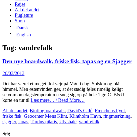
content
Rejse
Alt det andet
Fugleture
Shop
Dansk
English
Tag:
vandrefalk
Den nye boardwalk, friske fisk, tapas og en Sjagger
Posted
26/03/2013
on
Det har været et meget flot vejr på Møn i dag: Solskin og blå
himmel. Men østenvinden gør, at det stadig føles rimelig køligt
selvom om dagstemperaturen sneg sig op på hele 1 gr. C. B&U
kørte en tur til
Læs mere… / Read More…
Categories
Tags
Alt det andet
,
Birding
boardwalk
,
David's Café
,
Freuchens Pynt
,
friske fisk
,
Geocenter Møns Klint
,
Klintholm Havn
,
ringmærkning
,
sjagger
,
tapas
,
Turdus pilaris
,
Ulvshale
,
vandrefalk
Søg