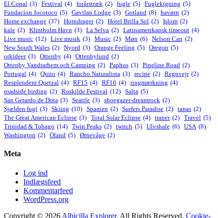
El Copal
(3)
Festival
(4)
forårstræk
(2)
fugle
(5)
Fuglekigning
(5)
Fundacíon Jocotoco
(5)
Gavilan Lodge
(3)
Gotland
(8)
havørn
(2)
Home exchange
(37)
Horndrager
(2)
Hotel Brilla Sol
(2)
Islom
(2)
kale
(2)
Klintholm Havn
(3)
La Selva
(2)
Latinamerikansk timeout
(4)
Live music
(12)
Live musik
(3)
Music
(2)
Møn
(6)
Nelson Can
(2)
New South Wales
(2)
Nyord
(3)
Orange Feeling
(5)
Oregon
(5)
orkideer
(3)
Ottenby
(4)
Ottenbylund
(2)
Ottenby Vandrarhem och Camping
(2)
Paphos
(3)
Pipeline Road
(2)
Portugal
(4)
Quito
(4)
Rancho Naturalista
(3)
recipe
(2)
Regnvejr
(2)
Resplendent Quetzal
(4)
RF15
(4)
RF16
(4)
ringmærkning
(4)
roadside birding
(2)
Roskilde Festival
(12)
Salta
(5)
San Gerardo de Dota
(3)
Seattle
(3)
shoegazer-dreamrock
(2)
Sjælden fugl
(3)
Skiing
(10)
Spanien
(2)
Surfers Paradise
(2)
tapas
(2)
The Great American Eclipse
(3)
Total Solar Eclipse
(4)
traner
(2)
Travel
(5)
Trinidad & Tobago
(14)
Twin Peaks
(2)
twitch
(5)
Ulvshale
(6)
USA
(8)
Washington
(2)
Öland
(5)
Ørnevåge
(2)
Meta
Log ind
Indlægsfeed
Kommentarfeed
WordPress.org
Copyright © 2026
Albicilla Explorer
. All Rights Reserved.
Cookie-