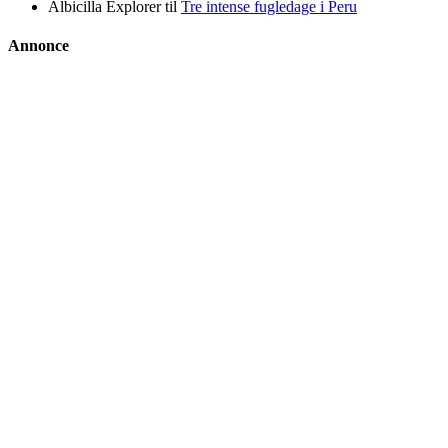
Albicilla Explorer
til
Tre intense fugledage i Peru
Annonce