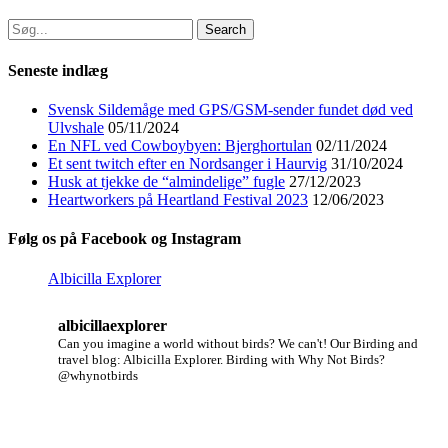
Search
for:
Seneste indlæg
Svensk Sildemåge med GPS/GSM-sender fundet død ved
Ulvshale
05/11/2024
En NFL ved Cowboybyen: Bjerghortulan
02/11/2024
Et sent twitch efter en Nordsanger i Haurvig
31/10/2024
Husk at tjekke de “almindelige” fugle
27/12/2023
Heartworkers på Heartland Festival 2023
12/06/2023
Følg os på Facebook og Instagram
Albicilla Explorer
albicillaexplorer
Can you imagine a world without birds? We can't!
Our Birding and
travel blog: Albicilla Explorer.
Birding with Why Not Birds?
@whynotbirds