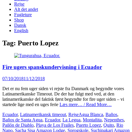
content
Rejse
Alt det andet
Fugleture
Shop
Dansk
English
Tag:
Puerto Lopez
Fire ugers spanskundervisning i Ecuador
Posted
07/10/2018
11/12/2018
on
Det er nu fem uger siden vi rejste fra Danmark og begyndte vores
Latinamerikanske Timeout. De der har fulgt med ved, at den
latinamerikanske del faktisk først begyndte for fire uger siden – vi
startede lige med en uges ferie
Læs mere… / Read More…
Categories
Tags
Ecuador
,
Latinamerikansk timeout
,
Rejse
Agua Blanca
,
Baños
,
Baños de Santa Agua
,
Ecuador
,
La Legua
,
Montañita
,
Nepenthes
,
Pailón de Diablo
,
Playa de Los Frailes
,
Puerto Lopez
,
Quito
,
Rio
Napo
,
Sacha Sisa Amazon Lodge
,
Sprogskole
,
Suchipakari Amazon