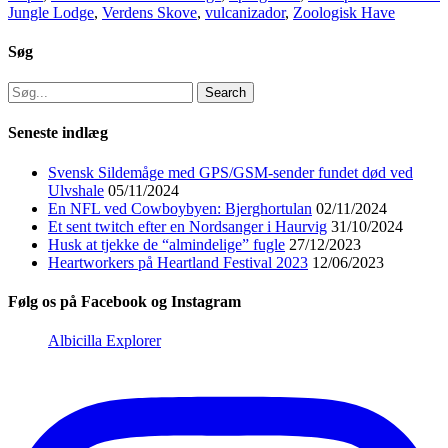
Jungle Lodge
,
Verdens Skove
,
vulcanizador
,
Zoologisk Have
Søg
Search
for:
Seneste indlæg
Svensk Sildemåge med GPS/GSM-sender fundet død ved
Ulvshale
05/11/2024
En NFL ved Cowboybyen: Bjerghortulan
02/11/2024
Et sent twitch efter en Nordsanger i Haurvig
31/10/2024
Husk at tjekke de “almindelige” fugle
27/12/2023
Heartworkers på Heartland Festival 2023
12/06/2023
Følg os på Facebook og Instagram
Albicilla Explorer