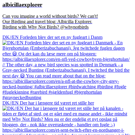
albicillaexplorer
Can you imagine a world without birds? We can't!
Our Birding and travel blog: Albicilla Explorer.
Birding with Why Not Birds? @whynotbirds
DK//EN Forleden blev der set en ny fugleart i Danm
DK//EN Der har i længere tid været ret stille her