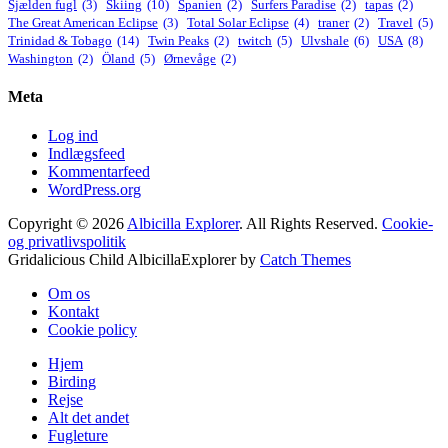
Sjælden fugl
(3)
Skiing
(10)
Spanien
(2)
Surfers Paradise
(2)
tapas
(2)
The Great American Eclipse
(3)
Total Solar Eclipse
(4)
traner
(2)
Travel
(5)
Trinidad & Tobago
(14)
Twin Peaks
(2)
twitch
(5)
Ulvshale
(6)
USA
(8)
Washington
(2)
Öland
(5)
Ørnevåge
(2)
Meta
Log ind
Indlægsfeed
Kommentarfeed
WordPress.org
Copyright © 2026
Albicilla Explorer
. All Rights Reserved.
Cookie-
og privatlivspolitik
Gridalicious Child AlbicillaExplorer by
Catch Themes
Rul
Om os
op
Kontakt
Cookie policy
Hjem
Birding
Rejse
Alt det andet
Fugleture