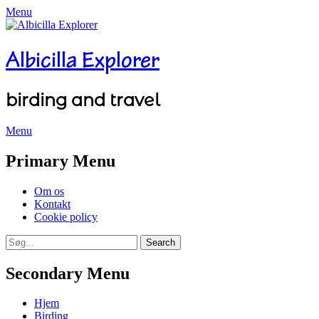
Menu
Albicilla Explorer
birding and travel
Menu
Facebook
Twitter
YouTube
Instagram
Primary Menu
Skip
Om os
to
Kontakt
content
Cookie policy
Search
Search
for:
Secondary Menu
Skip
Hjem
to
Birding