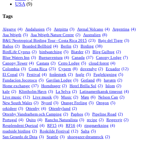
USA
(9)
Tags
Algarve
(4)
Andalusien
(5)
Antpitta
(3)
Arenal Volcano
(4)
Argentina
(4)
Asa Wrigth
(5)
Asa Wrigth Nature Centre
(2)
Australien
(8)
B&U Neotropical Birding Tour - Costa Rica 2015
(23)
Bajo del Tigre
(3)
Baños
(2)
Bearded Bellbird
(4)
Berlin
(2)
Birding
(38)
BirdLife Cyprus
(2)
birdwatching
(5)
Biæder
(2)
Bleg Gulbug
(2)
Blue Waters Inn
(3)
Buenaventura
(4)
Canada
(37)
Canopy Lodge
(7)
Canopy Tower
(4)
Castara
(2)
Cerro Lodge
(5)
cloud forest
(4)
Colombia
(3)
Costa Rica
(25)
Cypern
(8)
dovendyr
(2)
Ecuador
(12)
El Copal
(3)
Festival
(4)
forårstræk
(2)
fugle
(5)
Fuglekigning
(5)
Fundacíon Jocotoco
(5)
Gavilan Lodge
(3)
Gotland
(8)
havørn
(2)
Home exchange
(37)
Horndrager
(2)
Hotel Brilla Sol
(2)
Islom
(2)
kale
(2)
Klintholm Havn
(3)
La Selva
(2)
Latinamerikansk timeout
(4)
Live music
(12)
Live musik
(3)
Music
(2)
Møn
(6)
Nelson Can
(2)
New South Wales
(2)
Nyord
(3)
Orange Feeling
(5)
Oregon
(5)
orkideer
(3)
Ottenby
(4)
Ottenbylund
(2)
Ottenby Vandrarhem och Camping
(2)
Paphos
(3)
Pipeline Road
(2)
Portugal
(4)
Quito
(4)
Rancho Naturalista
(3)
recipe
(2)
Regnvejr
(2)
Resplendent Quetzal
(4)
RF15
(4)
RF16
(4)
ringmærkning
(4)
roadside birding
(2)
Roskilde Festival
(12)
Salta
(5)
San Gerardo de Dota
(3)
Seattle
(3)
shoegazer-dreamrock
(2)