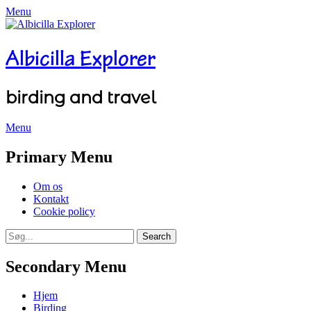
Menu
Albicilla Explorer
birding and travel
Menu
Facebook
Twitter
YouTube
Instagram
Primary Menu
Skip
Om os
to
Kontakt
content
Cookie policy
Search
Search
for:
Secondary Menu
Skip
Hjem
to
Birding