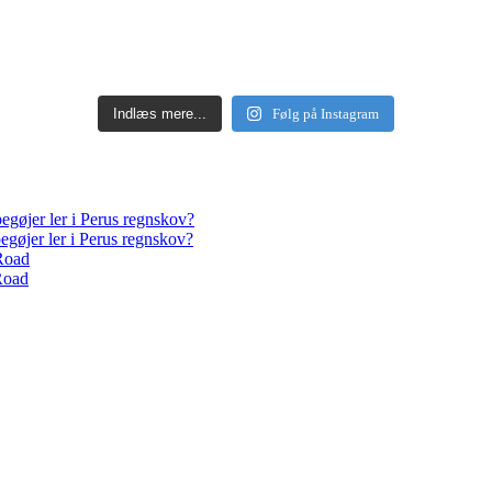
Indlæs mere...
Følg på Instagram
egøjer ler i Perus regnskov?
egøjer ler i Perus regnskov?
Road
Road