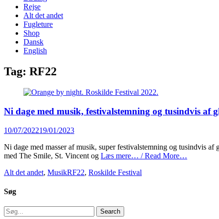
content
Rejse
Alt det andet
Fugleture
Shop
Dansk
English
Tag:
RF22
Ni dage med musik, festivalstemning og tusindvis af 
Posted
10/07/2022
19/01/2023
on
Ni dage med masser af musik, super festivalstemning og tusindvis af g
med The Smile, St. Vincent og
Læs mere… / Read More…
Categories
Tags
Alt det andet
,
Musik
RF22
,
Roskilde Festival
Søg
Search
for: