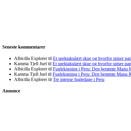
Seneste kommentarer
Albicilla Explorer
til
Et spektakulært skue og hvorfor spiser pap
Kamma Tjell Juel
til
Et spektakulært skue og hvorfor spiser pap
Albicilla Explorer
til
Fuglekigning i Peru: Den berømte Manu 
Kamma Tjell Juel
til
Fuglekigning i Peru: Den berømte Manu 
Albicilla Explorer
til
Tre intense fugledage i Peru
Annonce