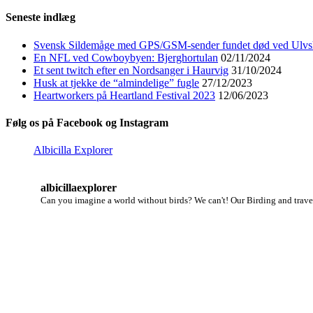
Seneste indlæg
Svensk Sildemåge med GPS/GSM-sender fundet død ved Ulvs
En NFL ved Cowboybyen: Bjerghortulan
02/11/2024
Et sent twitch efter en Nordsanger i Haurvig
31/10/2024
Husk at tjekke de “almindelige” fugle
27/12/2023
Heartworkers på Heartland Festival 2023
12/06/2023
Følg os på Facebook og Instagram
Albicilla Explorer
albicillaexplorer
Can you imagine a world without birds? We can't!
Our Birding and travel