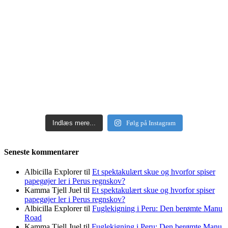
Indlæs mere...
Følg på Instagram
Seneste kommentarer
Albicilla Explorer
til
Et spektakulært skue og hvorfor spiser
papegøjer ler i Perus regnskov?
Kamma Tjell Juel
til
Et spektakulært skue og hvorfor spiser
papegøjer ler i Perus regnskov?
Albicilla Explorer
til
Fuglekigning i Peru: Den berømte Manu
Road
Kamma Tjell Juel
til
Fuglekigning i Peru: Den berømte Manu