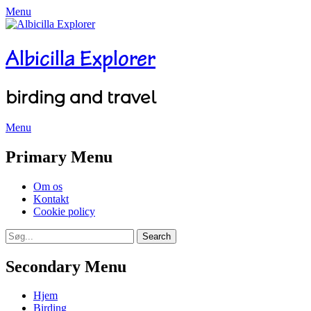
Menu
Albicilla Explorer
birding and travel
Menu
Facebook
Twitter
YouTube
Instagram
Primary Menu
Skip
Om os
to
Kontakt
content
Cookie policy
Search
Search
for:
Secondary Menu
Skip
Hjem
to
Birding