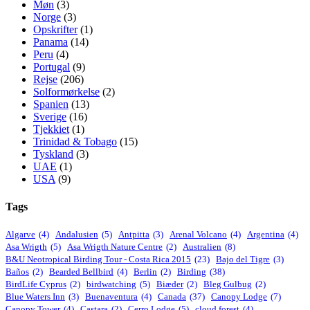
Møn
(3)
Norge
(3)
Opskrifter
(1)
Panama
(14)
Peru
(4)
Portugal
(9)
Rejse
(206)
Solformørkelse
(2)
Spanien
(13)
Sverige
(16)
Tjekkiet
(1)
Trinidad & Tobago
(15)
Tyskland
(3)
UAE
(1)
USA
(9)
Tags
Algarve
(4)
Andalusien
(5)
Antpitta
(3)
Arenal Volcano
(4)
Argentina
(4)
Asa Wrigth
(5)
Asa Wrigth Nature Centre
(2)
Australien
(8)
B&U Neotropical Birding Tour - Costa Rica 2015
(23)
Bajo del Tigre
(3)
Baños
(2)
Bearded Bellbird
(4)
Berlin
(2)
Birding
(38)
BirdLife Cyprus
(2)
birdwatching
(5)
Biæder
(2)
Bleg Gulbug
(2)
Blue Waters Inn
(3)
Buenaventura
(4)
Canada
(37)
Canopy Lodge
(7)
Canopy Tower
(4)
Castara
(2)
Cerro Lodge
(5)
cloud forest
(4)