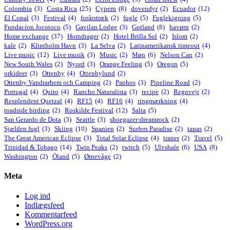
Colombia
(3)
Costa Rica
(25)
Cypern
(8)
dovendyr
(2)
Ecuador
(12)
El Copal
(3)
Festival
(4)
forårstræk
(2)
fugle
(5)
Fuglekigning
(5)
Fundacíon Jocotoco
(5)
Gavilan Lodge
(3)
Gotland
(8)
havørn
(2)
Home exchange
(37)
Horndrager
(2)
Hotel Brilla Sol
(2)
Islom
(2)
kale
(2)
Klintholm Havn
(3)
La Selva
(2)
Latinamerikansk timeout
(4)
Live music
(12)
Live musik
(3)
Music
(2)
Møn
(6)
Nelson Can
(2)
New South Wales
(2)
Nyord
(3)
Orange Feeling
(5)
Oregon
(5)
orkideer
(3)
Ottenby
(4)
Ottenbylund
(2)
Ottenby Vandrarhem och Camping
(2)
Paphos
(3)
Pipeline Road
(2)
Portugal
(4)
Quito
(4)
Rancho Naturalista
(3)
recipe
(2)
Regnvejr
(2)
Resplendent Quetzal
(4)
RF15
(4)
RF16
(4)
ringmærkning
(4)
roadside birding
(2)
Roskilde Festival
(12)
Salta
(5)
San Gerardo de Dota
(3)
Seattle
(3)
shoegazer-dreamrock
(2)
Sjælden fugl
(3)
Skiing
(10)
Spanien
(2)
Surfers Paradise
(2)
tapas
(2)
The Great American Eclipse
(3)
Total Solar Eclipse
(4)
traner
(2)
Travel
(5)
Trinidad & Tobago
(14)
Twin Peaks
(2)
twitch
(5)
Ulvshale
(6)
USA
(8)
Washington
(2)
Öland
(5)
Ørnevåge
(2)
Meta
Log ind
Indlægsfeed
Kommentarfeed
WordPress.org