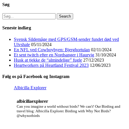
Søg
Search
for:
Seneste indlæg
Svensk Sildemåge med GPS/GSM-sender fundet død ved
Ulvshale
05/11/2024
En NFL ved Cowboybyen: Bjerghortulan
02/11/2024
Et sent twitch efter en Nordsanger i Haurvig
31/10/2024
Husk at tjekke de “almindelige” fugle
27/12/2023
Heartworkers på Heartland Festival 2023
12/06/2023
Følg os på Facebook og Instagram
Albicilla Explorer
albicillaexplorer
Can you imagine a world without birds? We can't!
Our Birding and
travel blog: Albicilla Explorer.
Birding with Why Not Birds?
@whynotbirds