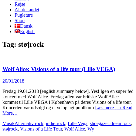
content
Rejse
Alt det andet
Fugleture
Shop
Dansk
English
Tag:
støjrock
Wolf Alice: Visions of a life tour (Lille VEGA)
Posted
20/01/2018
on
Fredag 19.01.2018 [english summary below]. Yes! Igen en super fed
koncert med Wolf Alice. Fredag aften var britiske Wolf Alice
kommet til Lille VEGA i København på deres Visions of a life tour.
Koncerten var udsolgt og et veloplagt publikum
Læs mere… / Read
More…
Categories
Tags
Musik
Alternativ rock
,
indie-rock
,
Lille Vega
,
shoegazer-dreamrock
,
støjrock
,
Visions of a Life Tour
,
Wolf Alice
,
Wy