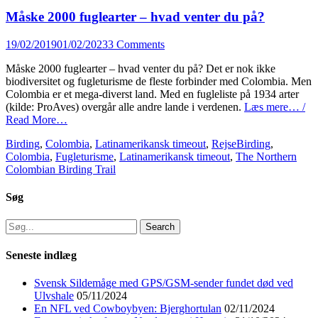
Måske 2000 fuglearter – hvad venter du på?
Posted
19/02/2019
01/02/2023
3 Comments
on
Måske 2000 fuglearter – hvad venter du på? Det er nok ikke
biodiversitet og fugleturisme de fleste forbinder med Colombia. Men
Colombia er et mega-diverst land. Med en fugleliste på 1934 arter
(kilde: ProAves) overgår alle andre lande i verdenen.
Læs mere… /
Read More…
Categories
Tags
Birding
,
Colombia
,
Latinamerikansk timeout
,
Rejse
Birding
,
Colombia
,
Fugleturisme
,
Latinamerikansk timeout
,
The Northern
Colombian Birding Trail
Søg
Search
for:
Seneste indlæg
Svensk Sildemåge med GPS/GSM-sender fundet død ved
Ulvshale
05/11/2024
En NFL ved Cowboybyen: Bjerghortulan
02/11/2024