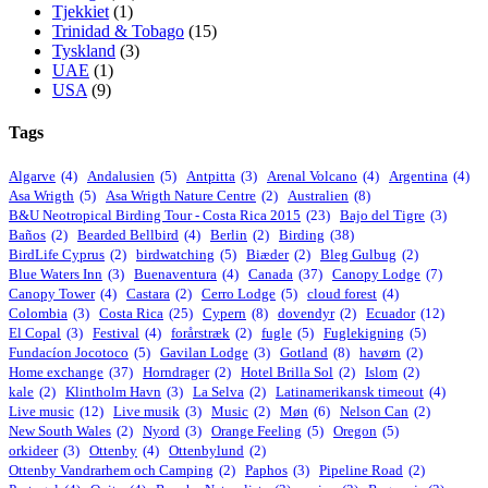
Tjekkiet
(1)
Trinidad & Tobago
(15)
Tyskland
(3)
UAE
(1)
USA
(9)
Tags
Algarve
(4)
Andalusien
(5)
Antpitta
(3)
Arenal Volcano
(4)
Argentina
(4)
Asa Wrigth
(5)
Asa Wrigth Nature Centre
(2)
Australien
(8)
B&U Neotropical Birding Tour - Costa Rica 2015
(23)
Bajo del Tigre
(3)
Baños
(2)
Bearded Bellbird
(4)
Berlin
(2)
Birding
(38)
BirdLife Cyprus
(2)
birdwatching
(5)
Biæder
(2)
Bleg Gulbug
(2)
Blue Waters Inn
(3)
Buenaventura
(4)
Canada
(37)
Canopy Lodge
(7)
Canopy Tower
(4)
Castara
(2)
Cerro Lodge
(5)
cloud forest
(4)
Colombia
(3)
Costa Rica
(25)
Cypern
(8)
dovendyr
(2)
Ecuador
(12)
El Copal
(3)
Festival
(4)
forårstræk
(2)
fugle
(5)
Fuglekigning
(5)
Fundacíon Jocotoco
(5)
Gavilan Lodge
(3)
Gotland
(8)
havørn
(2)
Home exchange
(37)
Horndrager
(2)
Hotel Brilla Sol
(2)
Islom
(2)
kale
(2)
Klintholm Havn
(3)
La Selva
(2)
Latinamerikansk timeout
(4)
Live music
(12)
Live musik
(3)
Music
(2)
Møn
(6)
Nelson Can
(2)
New South Wales
(2)
Nyord
(3)
Orange Feeling
(5)
Oregon
(5)
orkideer
(3)
Ottenby
(4)
Ottenbylund
(2)
Ottenby Vandrarhem och Camping
(2)
Paphos
(3)
Pipeline Road
(2)