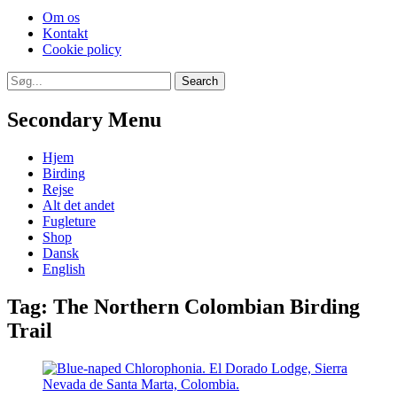
Skip
Om os
to
Kontakt
content
Cookie policy
Search
Search
for:
Secondary Menu
Skip
Hjem
to
Birding
content
Rejse
Alt det andet
Fugleture
Shop
Dansk
English
Tag:
The Northern Colombian Birding
Trail