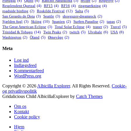
Portugal
(4)
Quito
(4)
Rancho Naturalista
(3)
recipe
(2)
Regnvejr
(2)
Resplendent Quetzal
(4)
RF15
(4)
RF16
(4)
ringmærkning
(4)
roadside birding
(2)
Roskilde Festival
(12)
Salta
(5)
San Gerardo de Dota
(3)
Seattle
(3)
shoegazer-dreamrock
(2)
Sjælden fugl
(3)
Skiing
(10)
Spanien
(2)
Surfers Paradise
(2)
tapas
(2)
The Great American Eclipse
(3)
Total Solar Eclipse
(4)
traner
(2)
Travel
(5)
Trinidad & Tobago
(14)
Twin Peaks
(2)
twitch
(5)
Ulvshale
(6)
USA
(8)
Washington
(2)
Öland
(5)
Ørnevåge
(2)
Meta
Log ind
Indlægsfeed
Kommentarfeed
WordPress.org
Copyright © 2026
Albicilla Explorer
. All Rights Reserved.
Cookie-
og privatlivspolitik
Gridalicious Child AlbicillaExplorer by
Catch Themes
Scroll
Om os
Up
Kontakt
Cookie policy
Hjem