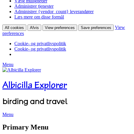
Vælg muligheder
Administrer tjenester
Administrer {vendor_count} leverandører
Læs mere om disse formål
View
All cookies
Afvis
View preferences
Save preferences
preferences
Cookie- og privatlivspolitik
Cookie- og privatlivspolitik
Menu
Albicilla Explorer
birding and travel
Menu
Facebook
Twitter
YouTube
Instagram
Primary Menu