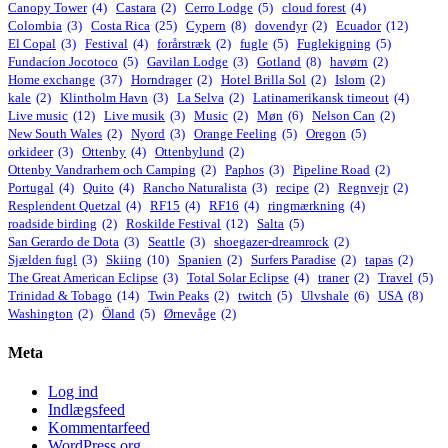
Canopy Tower
(4)
Castara
(2)
Cerro Lodge
(5)
cloud forest
(4)
Colombia
(3)
Costa Rica
(25)
Cypern
(8)
dovendyr
(2)
Ecuador
(12)
El Copal
(3)
Festival
(4)
forårstræk
(2)
fugle
(5)
Fuglekigning
(5)
Fundacíon Jocotoco
(5)
Gavilan Lodge
(3)
Gotland
(8)
havørn
(2)
Home exchange
(37)
Horndrager
(2)
Hotel Brilla Sol
(2)
Islom
(2)
kale
(2)
Klintholm Havn
(3)
La Selva
(2)
Latinamerikansk timeout
(4)
Live music
(12)
Live musik
(3)
Music
(2)
Møn
(6)
Nelson Can
(2)
New South Wales
(2)
Nyord
(3)
Orange Feeling
(5)
Oregon
(5)
orkideer
(3)
Ottenby
(4)
Ottenbylund
(2)
Ottenby Vandrarhem och Camping
(2)
Paphos
(3)
Pipeline Road
(2)
Portugal
(4)
Quito
(4)
Rancho Naturalista
(3)
recipe
(2)
Regnvejr
(2)
Resplendent Quetzal
(4)
RF15
(4)
RF16
(4)
ringmærkning
(4)
roadside birding
(2)
Roskilde Festival
(12)
Salta
(5)
San Gerardo de Dota
(3)
Seattle
(3)
shoegazer-dreamrock
(2)
Sjælden fugl
(3)
Skiing
(10)
Spanien
(2)
Surfers Paradise
(2)
tapas
(2)
The Great American Eclipse
(3)
Total Solar Eclipse
(4)
traner
(2)
Travel
(5)
Trinidad & Tobago
(14)
Twin Peaks
(2)
twitch
(5)
Ulvshale
(6)
USA
(8)
Washington
(2)
Öland
(5)
Ørnevåge
(2)
Meta
Log ind
Indlægsfeed
Kommentarfeed
WordPress.org