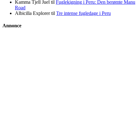
Kamma Tjell Juel
til
Fuglekigning i Peru: Den berømte Manu
Road
Albicilla Explorer
til
Tre intense fugledage i Peru
Annonce