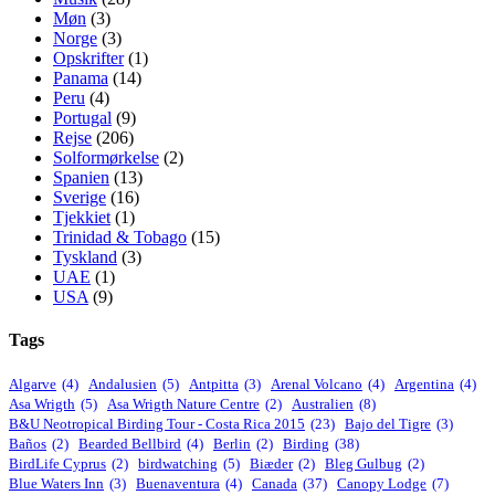
Møn
(3)
Norge
(3)
Opskrifter
(1)
Panama
(14)
Peru
(4)
Portugal
(9)
Rejse
(206)
Solformørkelse
(2)
Spanien
(13)
Sverige
(16)
Tjekkiet
(1)
Trinidad & Tobago
(15)
Tyskland
(3)
UAE
(1)
USA
(9)
Tags
Algarve
(4)
Andalusien
(5)
Antpitta
(3)
Arenal Volcano
(4)
Argentina
(4)
Asa Wrigth
(5)
Asa Wrigth Nature Centre
(2)
Australien
(8)
B&U Neotropical Birding Tour - Costa Rica 2015
(23)
Bajo del Tigre
(3)
Baños
(2)
Bearded Bellbird
(4)
Berlin
(2)
Birding
(38)
BirdLife Cyprus
(2)
birdwatching
(5)
Biæder
(2)
Bleg Gulbug
(2)
Blue Waters Inn
(3)
Buenaventura
(4)
Canada
(37)
Canopy Lodge
(7)