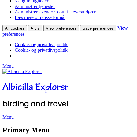
Vælg muligheder
Administrer tjenester
Administrer {vendor_count} leverandører
Læs mere om disse formål
View
All cookies
Afvis
View preferences
Save preferences
preferences
Cookie- og privatlivspolitik
Cookie- og privatlivspolitik
Menu
Albicilla Explorer
birding and travel
Menu
Facebook
Twitter
YouTube
Instagram
Primary Menu