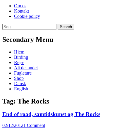
Skip
Om os
to
Kontakt
content
Cookie policy
Search
Search
for:
Secondary Menu
Skip
Hjem
to
Birding
content
Rejse
Alt det andet
Fugleture
Shop
Dansk
English
Tag:
The Rocks
End of road, samtidskunst og The Rocks
Posted
02/12/2012
1 Comment
on