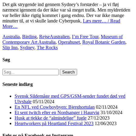
Det gik strygende ind gennem Sydney’s forstæder – ja vi fløj
nærmest igennem da der ikke var så meget trafik. Men myldretiden
var heller ikke rigtig kommet i gang endnu. Der var ikke mange
minutter til, at vi skulle lande Cyberpunk,
Læs mere… / Read
More…
Categories
Tags
Australia
,
Birding
,
Rejse
Australien
,
I’m Free Tour
,
Museum of
Contemporary Art Australia
,
Operahuset
,
Royal Botanic Garden
,
Slip Inn
,
Sydney
,
The Rocks
Søg
Search
for:
Seneste indlæg
Svensk Sildemåge med GPS/GSM-sender fundet død ved
Ulvshale
05/11/2024
En NFL ved Cowboybyen: Bjerghortulan
02/11/2024
Et sent twitch efter en Nordsanger i Haurvig
31/10/2024
Husk at tjekke de “almindelige” fugle
27/12/2023
Heartworkers på Heartland Festival 2023
12/06/2023
Følg os på Facebook og Instagram