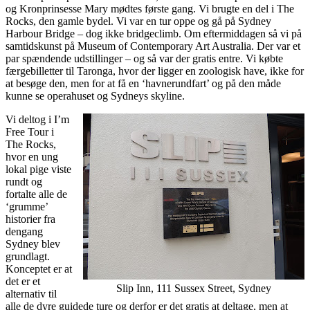
og Kronprinsesse Mary mødtes første gang. Vi brugte en del i The 
Rocks, den gamle bydel. Vi var en tur oppe og gå på Sydney 
Harbour Bridge – dog ikke bridgeclimb. Om eftermiddagen så vi på 
samtidskunst på Museum of Contemporary Art Australia. Der var et 
par spændende udstillinger – og så var der gratis entre. Vi købte 
færgebilletter til Taronga, hvor der ligger en zoologisk have, ikke for 
at besøge den, men for at få en ‘havnerundfart’ og på den måde 
kunne se operahuset og Sydneys skyline.
Vi deltog i I’m 
Free Tour i 
The Rocks, 
hvor en ung 
lokal pige viste 
rundt og 
fortalte alle de 
‘grumme’ 
historier fra 
dengang 
Sydney blev 
grundlagt. 
Konceptet er at 
det er et 
Slip Inn, 111 Sussex Street, Sydney
alternativ til 
alle de dyre guidede ture og derfor er det gratis at deltage, men at 