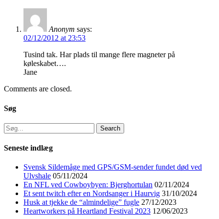
Anonym
says:
02/12/2012 at 23:53
Tusind tak. Har plads til mange flere magneter på
køleskabet….
Jane
Comments are closed.
Søg
Search
for:
Seneste indlæg
Svensk Sildemåge med GPS/GSM-sender fundet død ved
Ulvshale
05/11/2024
En NFL ved Cowboybyen: Bjerghortulan
02/11/2024
Et sent twitch efter en Nordsanger i Haurvig
31/10/2024
Husk at tjekke de “almindelige” fugle
27/12/2023
Heartworkers på Heartland Festival 2023
12/06/2023