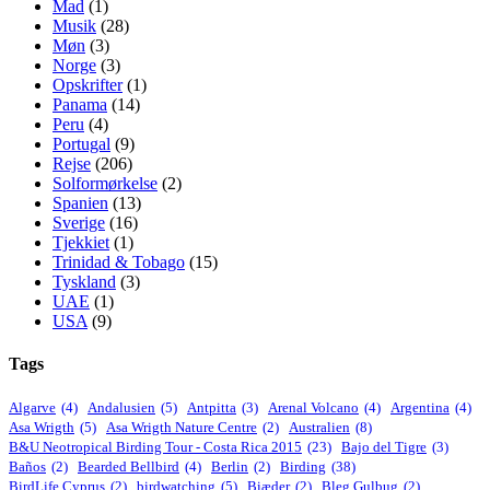
Mad
(1)
Musik
(28)
Møn
(3)
Norge
(3)
Opskrifter
(1)
Panama
(14)
Peru
(4)
Portugal
(9)
Rejse
(206)
Solformørkelse
(2)
Spanien
(13)
Sverige
(16)
Tjekkiet
(1)
Trinidad & Tobago
(15)
Tyskland
(3)
UAE
(1)
USA
(9)
Tags
Algarve
(4)
Andalusien
(5)
Antpitta
(3)
Arenal Volcano
(4)
Argentina
(4)
Asa Wrigth
(5)
Asa Wrigth Nature Centre
(2)
Australien
(8)
B&U Neotropical Birding Tour - Costa Rica 2015
(23)
Bajo del Tigre
(3)
Baños
(2)
Bearded Bellbird
(4)
Berlin
(2)
Birding
(38)
BirdLife Cyprus
(2)
birdwatching
(5)
Biæder
(2)
Bleg Gulbug
(2)