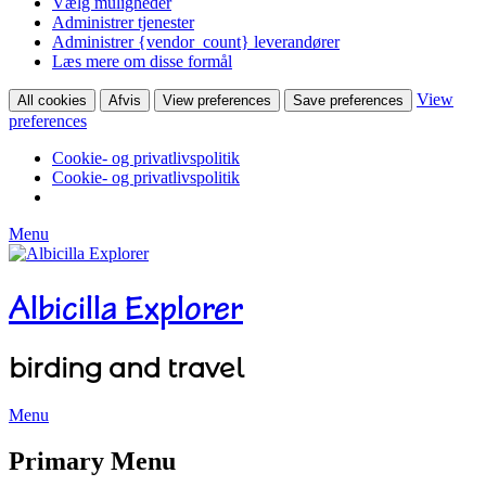
Vælg muligheder
Administrer tjenester
Administrer {vendor_count} leverandører
Læs mere om disse formål
View
All cookies
Afvis
View preferences
Save preferences
preferences
Cookie- og privatlivspolitik
Cookie- og privatlivspolitik
Menu
Albicilla Explorer
birding and travel
Menu
Facebook
Twitter
YouTube
Instagram
Primary Menu