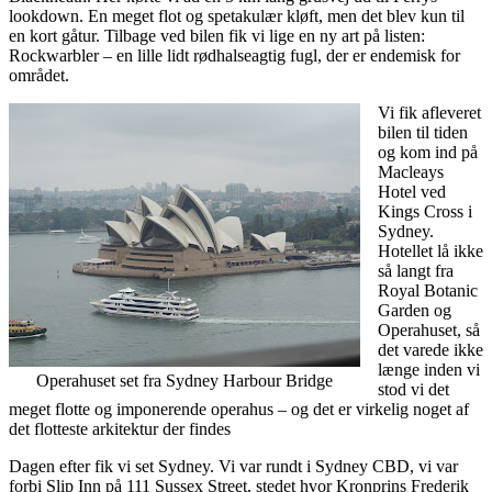
lookdown. En meget flot og spetakulær kløft, men det blev kun til 
en kort gåtur. Tilbage ved bilen fik vi lige en ny art på listen: 
Rockwarbler – en lille lidt rødhalseagtig fugl, der er endemisk for 
området.
Vi fik afleveret 
bilen til tiden 
og kom ind på 
Macleays 
Hotel ved 
Kings Cross i 
Sydney. 
Hotellet lå ikke 
så langt fra 
Royal Botanic 
Garden og 
Operahuset, så 
det varede ikke 
længe inden vi 
Operahuset set fra Sydney Harbour Bridge
stod vi det 
meget flotte og imponerende operahus – og det er virkelig noget af 
det flotteste arkitektur der findes 
Dagen efter fik vi set Sydney. Vi var rundt i Sydney CBD, vi var 
forbi Slip Inn på 111 Sussex Street, stedet hvor Kronprins Frederik 