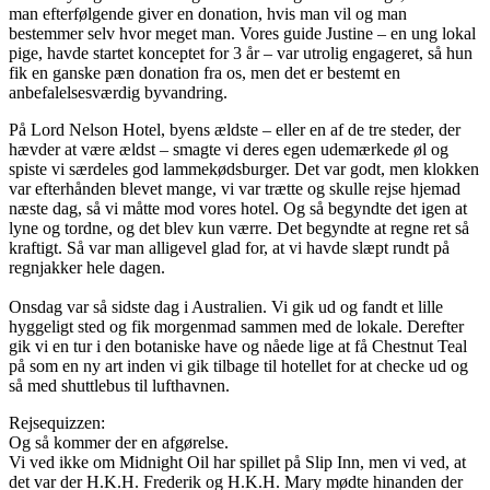
man efterfølgende giver en donation, hvis man vil og man 
bestemmer selv hvor meget man. Vores guide Justine – en ung lokal 
pige, havde startet konceptet for 3 år – var utrolig engageret, så hun 
fik en ganske pæn donation fra os, men det er bestemt en 
anbefalelsesværdig byvandring.
På Lord Nelson Hotel, byens ældste – eller en af de tre steder, der 
hævder at være ældst – smagte vi deres egen udemærkede øl og 
spiste vi særdeles god lammekødsburger. Det var godt, men klokken 
var efterhånden blevet mange, vi var trætte og skulle rejse hjemad 
næste dag, så vi måtte mod vores hotel. Og så begyndte det igen at 
lyne og tordne, og det blev kun værre. Det begyndte at regne ret så 
kraftigt. Så var man alligevel glad for, at vi havde slæpt rundt på 
regnjakker hele dagen.
Onsdag var så sidste dag i Australien. Vi gik ud og fandt et lille 
hyggeligt sted og fik morgenmad sammen med de lokale. Derefter 
gik vi en tur i den botaniske have og nåede lige at få Chestnut Teal 
på som en ny art inden vi gik tilbage til hotellet for at checke ud og 
så med shuttlebus til lufthavnen.
Rejsequizzen:
Og så kommer der en afgørelse.
Vi ved ikke om Midnight Oil har spillet på Slip Inn, men vi ved, at 
det var der H.K.H. Frederik og H.K.H. Mary mødte hinanden der 