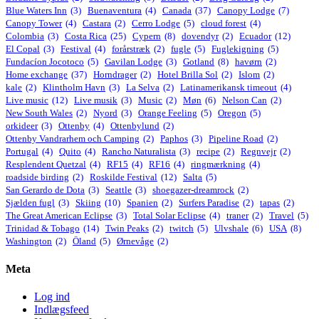
Blue Waters Inn
(3)
Buenaventura
(4)
Canada
(37)
Canopy Lodge
(7)
Canopy Tower
(4)
Castara
(2)
Cerro Lodge
(5)
cloud forest
(4)
Colombia
(3)
Costa Rica
(25)
Cypern
(8)
dovendyr
(2)
Ecuador
(12)
El Copal
(3)
Festival
(4)
forårstræk
(2)
fugle
(5)
Fuglekigning
(5)
Fundacíon Jocotoco
(5)
Gavilan Lodge
(3)
Gotland
(8)
havørn
(2)
Home exchange
(37)
Horndrager
(2)
Hotel Brilla Sol
(2)
Islom
(2)
kale
(2)
Klintholm Havn
(3)
La Selva
(2)
Latinamerikansk timeout
(4)
Live music
(12)
Live musik
(3)
Music
(2)
Møn
(6)
Nelson Can
(2)
New South Wales
(2)
Nyord
(3)
Orange Feeling
(5)
Oregon
(5)
orkideer
(3)
Ottenby
(4)
Ottenbylund
(2)
Ottenby Vandrarhem och Camping
(2)
Paphos
(3)
Pipeline Road
(2)
Portugal
(4)
Quito
(4)
Rancho Naturalista
(3)
recipe
(2)
Regnvejr
(2)
Resplendent Quetzal
(4)
RF15
(4)
RF16
(4)
ringmærkning
(4)
roadside birding
(2)
Roskilde Festival
(12)
Salta
(5)
San Gerardo de Dota
(3)
Seattle
(3)
shoegazer-dreamrock
(2)
Sjælden fugl
(3)
Skiing
(10)
Spanien
(2)
Surfers Paradise
(2)
tapas
(2)
The Great American Eclipse
(3)
Total Solar Eclipse
(4)
traner
(2)
Travel
(5)
Trinidad & Tobago
(14)
Twin Peaks
(2)
twitch
(5)
Ulvshale
(6)
USA
(8)
Washington
(2)
Öland
(5)
Ørnevåge
(2)
Meta
Log ind
Indlægsfeed