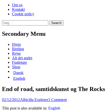
Skip
Om os
to
Kontakt
content
Cookie policy
Search
Search
for:
Secondary Menu
Skip
Hjem
to
Birding
content
Rejse
Alt det andet
Fugleture
Shop
Dansk
English
End of road, samtidskunst og The Rocks
Posted
Author
02/12/2012
Albicilla Explorer
1 Comment
on
This post is also available in:
English