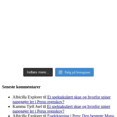
Indlæs mere...
Følg på Instagram
Seneste kommentarer
Albicilla Explorer
til
Et spektakulært skue og hvorfor spiser
papegøjer ler i Perus regnskov?
Kamma Tjell Juel
til
Et spektakulært skue og hvorfor spiser
papegøjer ler i Perus regnskov?
Albicilla Explorer
til
Fuglekigning i Peru: Den berømte Manu