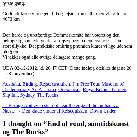
første gang. 
Godtnok kørte vi meget i bil og rejste i rumskib, men vi kørte kun 
4073 km.
Den hårde og uretfærdige Dommerkomité har voteret og den 
heldige og samlede vinder af rejsequizzen dennegang er : Jane – 
stort tillykke. Det praktiske omkring præmien klarer vi lige udenom 
bloggen.
Vi takker også alle øvrige deltagere mange gang.
UDA 02-12-2012, kl. 20.47 CET (Dette indlæg dækker dagene 26. 
– 28. november).
Categories
Tags
Australia
,
Birding
,
Rejse
Australien
,
I’m Free Tour
,
Museum of
Contemporary Art Australia
,
Operahuset
,
Royal Botanic Garden
,
Slip Inn
,
Sydney
,
The Rocks
Indlægsnavigation
Previous
← Forrige
And even still not near the edge of the outback…
Next
post:
Næste →
Den glade vinder af Rejsequizzen ‘Down Under’
post:
1 thought on “End of road, samtidskunst
og The Rocks”