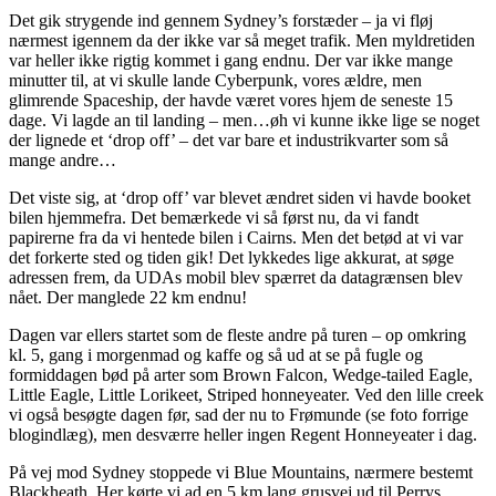
Det gik strygende ind gennem Sydney’s forstæder – ja vi fløj 
nærmest igennem da der ikke var så meget trafik. Men myldretiden 
var heller ikke rigtig kommet i gang endnu. Der var ikke mange 
minutter til, at vi skulle lande Cyberpunk, vores ældre, men 
glimrende Spaceship, der havde været vores hjem de seneste 15 
dage. Vi lagde an til landing – men…øh vi kunne ikke lige se noget 
der lignede et ‘drop off’ – det var bare et industrikvarter som så 
mange andre…
Det viste sig, at ‘drop off’ var blevet ændret siden vi havde booket 
bilen hjemmefra. Det bemærkede vi så først nu, da vi fandt 
papirerne fra da vi hentede bilen i Cairns. Men det betød at vi var 
det forkerte sted og tiden gik! Det lykkedes lige akkurat, at søge 
adressen frem, da UDAs mobil blev spærret da datagrænsen blev 
nået. Der manglede 22 km endnu! 
Dagen var ellers startet som de fleste andre på turen – op omkring 
kl. 5, gang i morgenmad og kaffe og så ud at se på fugle og 
formiddagen bød på arter som Brown Falcon, Wedge-tailed Eagle, 
Little Eagle, Little Lorikeet, Striped honneyeater. Ved den lille creek 
vi også besøgte dagen før, sad der nu to Frømunde (se foto forrige 
blogindlæg), men desværre heller ingen Regent Honneyeater i dag.
På vej mod Sydney stoppede vi Blue Mountains, nærmere bestemt 
Blackheath. Her kørte vi ad en 5 km lang grusvej ud til Perrys 