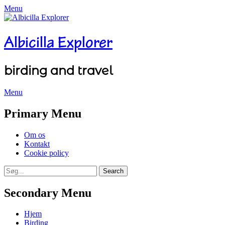
Menu
Albicilla Explorer
birding and travel
Menu
Facebook
Twitter
YouTube
Instagram
Primary Menu
Skip
Om os
to
Kontakt
content
Cookie policy
Search
Search
for:
Secondary Menu
Skip
Hjem
to
Birding