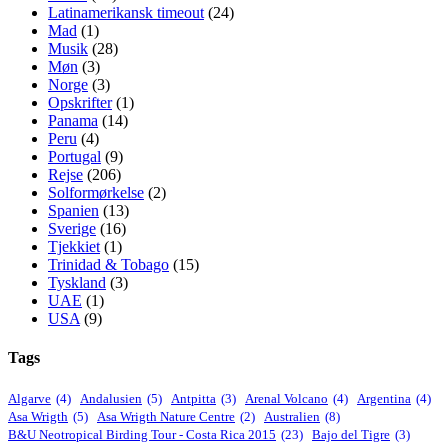
Latinamerikansk timeout
(24)
Mad
(1)
Musik
(28)
Møn
(3)
Norge
(3)
Opskrifter
(1)
Panama
(14)
Peru
(4)
Portugal
(9)
Rejse
(206)
Solformørkelse
(2)
Spanien
(13)
Sverige
(16)
Tjekkiet
(1)
Trinidad & Tobago
(15)
Tyskland
(3)
UAE
(1)
USA
(9)
Tags
Algarve
(4)
Andalusien
(5)
Antpitta
(3)
Arenal Volcano
(4)
Argentina
(4)
Asa Wrigth
(5)
Asa Wrigth Nature Centre
(2)
Australien
(8)
B&U Neotropical Birding Tour - Costa Rica 2015
(23)
Bajo del Tigre
(3)