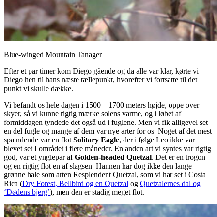
Blue-winged Mountain Tanager
Efter et par timer kom Diego gående og da alle var klar, kørte vi
Diego hen til hans næste tællepunkt, hvorefter vi fortsatte til det
punkt vi skulle dække.
Vi befandt os hele dagen i 1500 – 1700 meters højde, oppe over
skyer, så vi kunne rigtig mærke solens varme, og i løbet af
formiddagen tyndede det også ud i fuglene. Men vi fik alligevel set
en del fugle og mange af dem var nye arter for os. Noget af det mest
spændende var en flot
Solitary Eagle
, der i følge Leo ikke var
blevet set I området i flere måneder. En anden art vi syntes var rigtig
god, var et ynglepar af
Golden-headed Quetzal
. Det er en trogon
og en rigtig flot en af slagsen. Hannen har dog ikke den lange
grønne hale som arten Resplendent Quetzal, som vi har set i Costa
Rica (
Dry Forest, Bellbird og en Quetzal
og
Quetzalernes dal og
‘Dødens bjerg’
), men den er stadig meget flot.