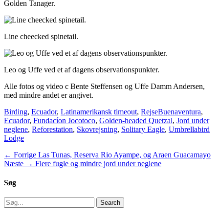
Golden Tanager.
Line cheecked spinetail.
Leo og Uffe ved et af dagens observationspunkter.
Alle fotos og video c Bente Steffensen og Uffe Damm Andersen,
med mindre andet er angivet.
Categories
Tags
Birding
,
Ecuador
,
Latinamerikansk timeout
,
Rejse
Buenaventura
,
Ecuador
,
Fundacíon Jocotoco
,
Golden-headed Quetzal
,
Jord under
neglene
,
Reforestation
,
Skovrejsning
,
Solitary Eagle
,
Umbrellabird
Lodge
Indlægsnavigation
Previous
← Forrige
Las Tunas, Reserva Rio Ayampe, og Araen Guacamayo
Next
post:
Næste →
Flere fugle og mindre jord under neglene
post:
Søg
Search
for: