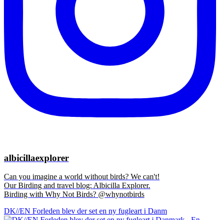
albicillaexplorer
Can you imagine a world without birds? We can't!
Our Birding and travel blog: Albicilla Explorer.
Birding with Why Not Birds? @whynotbirds
DK//EN Forleden blev der set en ny fugleart i Danm