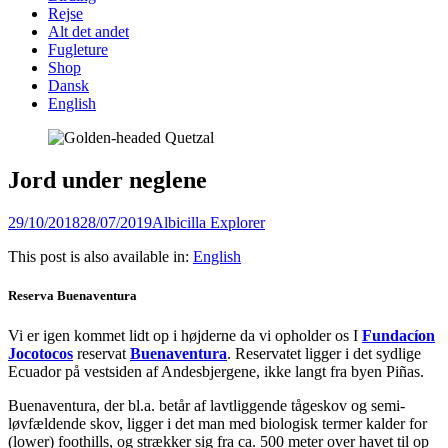
content
Rejse
Alt det andet
Fugleture
Shop
Dansk
English
Jord under neglene
Posted
Author
29/10/2018
28/07/2019
Albicilla Explorer
on
This post is also available in:
English
Reserva Buenaventura
Vi er igen kommet lidt op i højderne da vi opholder os I
Fundacíon
Jocotocos
reservat
Buenaventura
. Reservatet ligger i det sydlige
Ecuador på vestsiden af Andesbjergene, ikke langt fra byen Piñas.
Buenaventura, der bl.a. betår af lavtliggende tågeskov og semi-
løvfældende skov, ligger i det man med biologisk termer kalder for
(lower) foothills, og strækker sig fra ca. 500 meter over havet til op