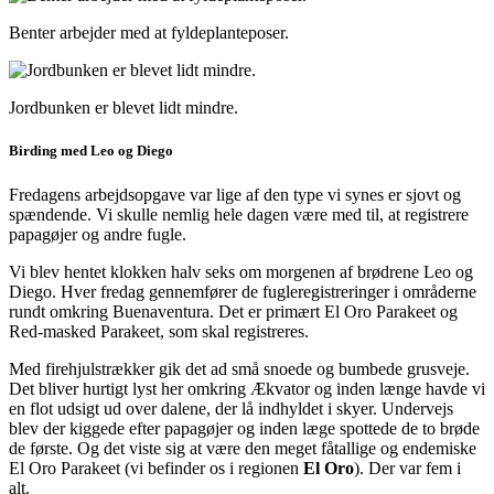
Benter arbejder med at fyldeplanteposer.
Jordbunken er blevet lidt mindre.
Birding med Leo og Diego
Fredagens arbejdsopgave var lige af den type vi synes er sjovt og
spændende. Vi skulle nemlig hele dagen være med til, at registrere
papagøjer og andre fugle.
Vi blev hentet klokken halv seks om morgenen af brødrene Leo og
Diego. Hver fredag gennemfører de fugleregistreringer i områderne
rundt omkring Buenaventura. Det er primært El Oro Parakeet og
Red-masked Parakeet, som skal registreres.
Med firehjulstrækker gik det ad små snoede og bumbede grusveje.
Det bliver hurtigt lyst her omkring Ækvator og inden længe havde vi
en flot udsigt ud over dalene, der lå indhyldet i skyer. Undervejs
blev der kiggede efter papagøjer og inden læge spottede de to brøde
de første. Og det viste sig at være den meget fåtallige og endemiske
El Oro Parakeet (vi befinder os i regionen
El Oro
). Der var fem i
alt.