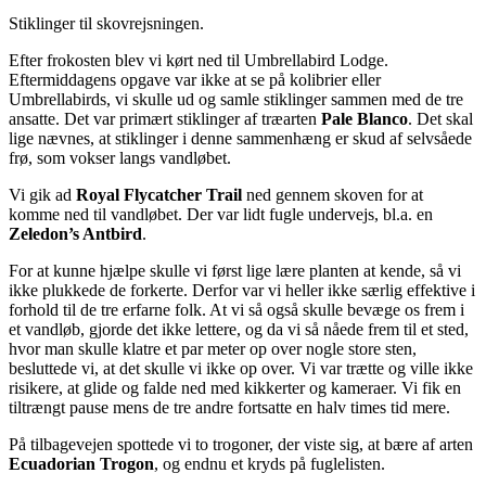
Stiklinger til skovrejsningen.
Efter frokosten blev vi kørt ned til Umbrellabird Lodge.
Eftermiddagens opgave var ikke at se på kolibrier eller
Umbrellabirds, vi skulle ud og samle stiklinger sammen med de tre
ansatte. Det var primært stiklinger af træarten
Pale Blanco
. Det skal
lige nævnes, at stiklinger i denne sammenhæng er skud af selvsåede
frø, som vokser langs vandløbet.
Vi gik ad
Royal Flycatcher Trail
ned gennem skoven for at
komme ned til vandløbet. Der var lidt fugle undervejs, bl.a. en
Zeledon’s Antbird
.
For at kunne hjælpe skulle vi først lige lære planten at kende, så vi
ikke plukkede de forkerte. Derfor var vi heller ikke særlig effektive i
forhold til de tre erfarne folk. At vi så også skulle bevæge os frem i
et vandløb, gjorde det ikke lettere, og da vi så nåede frem til et sted,
hvor man skulle klatre et par meter op over nogle store sten,
besluttede vi, at det skulle vi ikke op over. Vi var trætte og ville ikke
risikere, at glide og falde ned med kikkerter og kameraer. Vi fik en
tiltrængt pause mens de tre andre fortsatte en halv times tid mere.
På tilbagevejen spottede vi to trogoner, der viste sig, at bære af arten
Ecuadorian Trogon
, og endnu et kryds på fuglelisten.