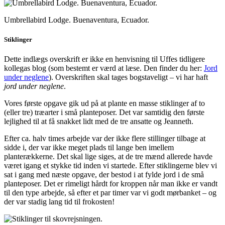
Umbrellabird Lodge. Buenaventura, Ecuador.
Stiklinger
Dette indlægs overskrift er ikke en henvisning til Uffes tidligere
kollegas blog (som bestemt er værd at læse. Den finder du her:
Jord
under neglene
). Overskriften skal tages bogstaveligt – vi har haft
jord under neglene
.
Vores første opgave gik ud på at plante en masse stiklinger af to
(eller tre) træarter i små planteposer. Det var samtidig den første
lejlighed til at få snakket lidt med de tre ansatte og Jeanneth.
Efter ca. halv times arbejde var der ikke flere stillinger tilbage at
sidde i, der var ikke meget plads til lange ben imellem
planterækkerne. Det skal lige siges, at de tre mænd allerede havde
været igang et stykke tid inden vi startede. Efter stiklingerne blev vi
sat i gang med næste opgave, der bestod i at fylde jord i de små
planteposer. Det er rimeligt hårdt for kroppen når man ikke er vandt
til den type arbejde, så efter et par timer var vi godt mørbanket – og
der var stadig lang tid til frokosten!