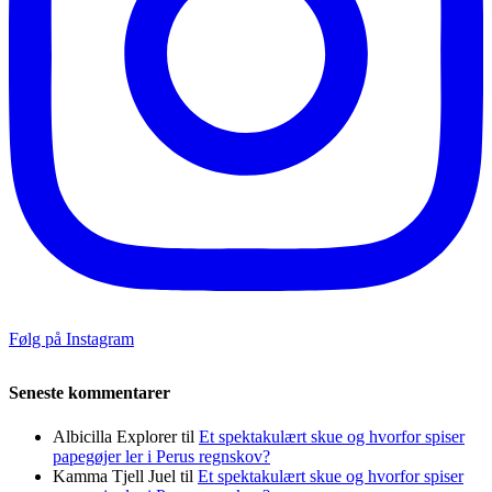
Følg på Instagram
Seneste kommentarer
Albicilla Explorer
til
Et spektakulært skue og hvorfor spiser
papegøjer ler i Perus regnskov?
Kamma Tjell Juel
til
Et spektakulært skue og hvorfor spiser