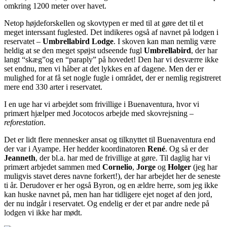
omkring 1200 meter over havet.
Netop højdeforskellen og skovtypen er med til at gøre det til et
meget interssant fuglested. Det indikeres også af navnet på lodgen i
reservatet –
Umbrellabird Lodge
. I skoven kan man nemlig være
heldig at se den meget spøjst udseende fugl
Umbrellabird
, der har
langt “skæg”og en “paraply” på hovedet! Den har vi desværre ikke
set endnu, men vi håber at det lykkes en af dagene. Men der er
mulighed for at få set nogle fugle i området, der er nemlig registreret
mere end 330 arter i reservatet.
I en uge har vi arbejdet som frivillige i Buenaventura, hvor vi
primært hjælper med Jocotocos arbejde med skovrejsning –
reforestation
.
Det er lidt flere mennesker ansat og tilknyttet til Buenaventura end
der var i Ayampe. Her hedder koordinatoren
René
. Og så er der
Jeanneth
, der bl.a. har med de frivillige at gøre. Til daglig har vi
primært arbjedet sammen med
Cornelio
,
Jorge
og
Holger
(jeg har
muligvis stavet deres navne forkert!), der har arbejdet her de seneste
ti år. Derudover er her også Byron, og en ældre herre, som jeg ikke
kan huske navnet på, men han har tidligere ejet noget af den jord,
der nu indgår i reservatet. Og endelig er der et par andre nede på
lodgen vi ikke har mødt.