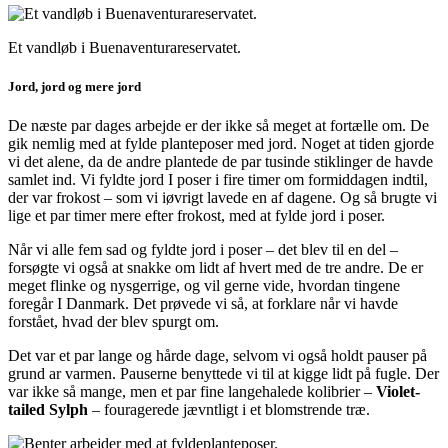
Et vandløb i Buenaventurareservatet.
Jord, jord og mere jord
De næste par dages arbejde er der ikke så meget at fortælle om. De
gik nemlig med at fylde planteposer med jord. Noget at tiden gjorde
vi det alene, da de andre plantede de par tusinde stiklinger de havde
samlet ind. Vi fyldte jord I poser i fire timer om formiddagen indtil,
der var frokost – som vi iøvrigt lavede en af dagene. Og så brugte vi
lige et par timer mere efter frokost, med at fylde jord i poser.
Når vi alle fem sad og fyldte jord i poser – det blev til en del –
forsøgte vi også at snakke om lidt af hvert med de tre andre. De er
meget flinke og nysgerrige, og vil gerne vide, hvordan tingene
foregår I Danmark. Det prøvede vi så, at forklare når vi havde
forstået, hvad der blev spurgt om.
Det var et par lange og hårde dage, selvom vi også holdt pauser på
grund ar varmen. Pauserne benyttede vi til at kigge lidt på fugle. Der
var ikke så mange, men et par fine langehalede kolibrier –
Violet-
tailed Sylph
– fouragerede jævntligt i et blomstrende træ.