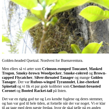
Golden-headed Quetzal. Nordvest for Buenaventura.
Men ellers så vi arter som
Crimson-rumped Toucanet
,
Masked
Trogon
,
Smoky-brown Woodpecker
,
Smoke-colered
og
Brown-
capped Flycatcher
,
Silver-throated Tanager
og mange
Golden
Tanager
. Der var
Rufous-winged Tyrannulet
,
Line-cheeked
Spinetail
og vi fik et par gode kolibrier som
Chestnut-breasted
Coronet
og
Booted Racket-tail
på listen.
Det var en rigtig god tur og Leo kendte fuglene og deres stemmer,
og han var god til hele tiden, at fortælle når der var noget. Vi er klar
til ag tage med dem næste fredag, hvor de skal tælle på en anden