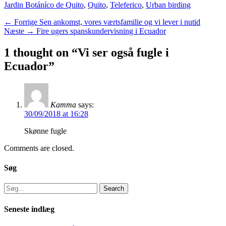
Jardin Botáníco de Quito
,
Quito
,
Teleferico
,
Urban birding
Indlægsnavigation
Previous
← Forrige
Sen ankomst, vores værtsfamilie og vi lever i nutid
Next
post:
Næste →
Fire ugers spanskundervisning i Ecuador
post:
1 thought on “Vi ser også fugle i
Ecuador”
Kamma
says:
30/09/2018 at 16:28
Skønne fugle
Comments are closed.
Søg
Search
for:
Seneste indlæg