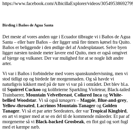
https://www.facebook.com/AlbicillaExplorer/videos/3054953869279
Birding i Baños de Agua Santa
Det meste af vores anden uge i Ecuador tilbragte vi i Baños de Agua
Santa – eller bare Baños – der ligger små fire timers kørsel fra Quito.
Baños er beliggende i den østlige del af Andesplatauet. Selve byen
ligger næsten tusinde meter lavere end Quito, men er også omgivet
af bjerge og vulkaner. Der var mulighed for at se nogle lidt andre
arter.
Vi var i Baños i forbindelse med vores spanskundervisning, men vi
stod tidligt op og birdede før morgenmaden. Og så havde vi
naturligvis kikkert med på de ture vi var på i området. Det blev bl.a.
til
Squirrel Cuckoo
og kolibrierne Sparkling Violetear, Black-tailed
Trainbaerer,
Mountain Velvetbreast
,
Collared Inca
og
White-
bellied Woodstar
. Vi så også
tanagers
–
Magpie
,
Blue-and-grey
,
Yellow-throated
,
Lacrimos Mountain-Tanager
og
Golden
Tanager
. Vi så et par arter Seedeaters, der var
Tropical Kingbird
,
en art vi regner med at se en del til de kommende måneder. Et par af
morgenerne så vi
Black-backed Grosbeak
, en flot gul og sort fugl
med et kæmpe næb.