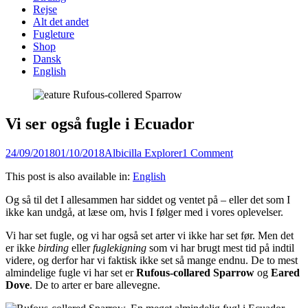
content
Rejse
Alt det andet
Fugleture
Shop
Dansk
English
Vi ser også fugle i Ecuador
Posted
Author
24/09/2018
01/10/2018
Albicilla Explorer
1 Comment
on
This post is also available in:
English
Og så til det I allesammen har siddet og ventet på – eller det som I
ikke kan undgå, at læse om, hvis I følger med i vores oplevelser.
Vi har set fugle, og vi har også set arter vi ikke har set før. Men det
er ikke
birding
eller
fuglekigning
som vi har brugt mest tid på indtil
videre, og derfor har vi faktisk ikke set så mange endnu. De to mest
almindelige fugle vi har set er
Rufous-collared Sparrow
og
Eared
Dove
. De to arter er bare allevegne.