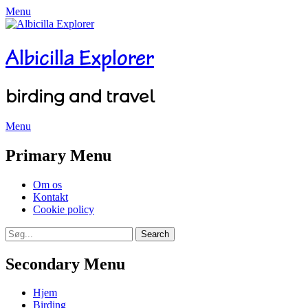
Menu
Albicilla Explorer
birding and travel
Menu
Facebook
Twitter
YouTube
Instagram
Primary Menu
Skip
Om os
to
Kontakt
content
Cookie policy
Search
Search
for:
Secondary Menu
Skip
Hjem
to
Birding