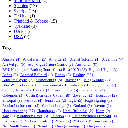
Solformørkelse
(2)
Spanien
(13)
Sverige
(16)
Tjekkiet
(1)
Trinidad & Tobago
(15)
Tyskland
(3)
UAE
(1)
USA
(9)
Tags
Algarve
(4)
Andalusien
(5)
Antpitta
(3)
Arenal Volcano
(4)
Argentina
(4)
Asa Wrigth
(5)
Asa Wrigth Nature Centre
(2)
Australien
(8)
B&U Neotropical Birding Tour - Costa Rica 2015
(23)
Bajo del Tigre
(3)
Baños
(2)
Bearded Bellbird
(4)
Berlin
(2)
Birding
(38)
BirdLife Cyprus
(2)
birdwatching
(5)
Biæder
(2)
Bleg Gulbug
(2)
Blue Waters Inn
(3)
Buenaventura
(4)
Canada
(37)
Canopy Lodge
(7)
Canopy Tower
(4)
Castara
(2)
Cerro Lodge
(5)
cloud forest
(4)
Colombia
(3)
Costa Rica
(25)
Cypern
(8)
dovendyr
(2)
Ecuador
(12)
El Copal
(3)
Festival
(4)
forårstræk
(2)
fugle
(5)
Fuglekigning
(5)
Fundacíon Jocotoco
(5)
Gavilan Lodge
(3)
Gotland
(8)
havørn
(2)
Home exchange
(37)
Horndrager
(2)
Hotel Brilla Sol
(2)
Islom
(2)
kale
(2)
Klintholm Havn
(3)
La Selva
(2)
Latinamerikansk timeout
(4)
Live music
(12)
Live musik
(3)
Music
(2)
Møn
(6)
Nelson Can
(2)
New South Wales
(2)
Nyord
(3)
Orange Feeling
(5)
Oregon
(5)