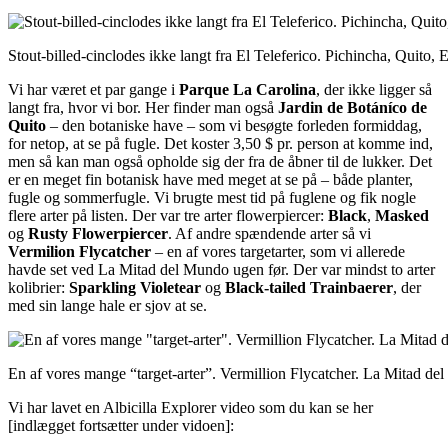
Stout-billed-cinclodes ikke langt fra El Teleferico. Pichincha, Quito, 
Vi har været et par gange i
Parque La Carolina
, der ikke ligger så
langt fra, hvor vi bor. Her finder man også
Jardin de Botáníco de
Quito
– den botaniske have – som vi besøgte forleden formiddag,
for netop, at se på fugle. Det koster 3,50 $ pr. person at komme ind,
men så kan man også opholde sig der fra de åbner til de lukker. Det
er en meget fin botanisk have med meget at se på – både planter,
fugle og sommerfugle. Vi brugte mest tid på fuglene og fik nogle
flere arter på listen. Der var tre arter flowerpiercer:
Black
,
Masked
og
Rusty Flowerpiercer
. Af andre spændende arter så vi
Vermilion Flycatcher
– en af vores targetarter, som vi allerede
havde set ved La Mitad del Mundo ugen før. Der var mindst to arter
kolibrier:
Sparkling Violetear
og
Black-tailed Trainbaerer
, der
med sin lange hale er sjov at se.
En af vores mange “target-arter”. Vermillion Flycatcher. La Mitad de
Vi har lavet en Albicilla Explorer video som du kan se her
[indlægget fortsætter under vidoen]: