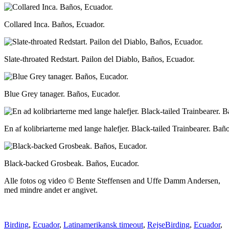
Collared Inca. Baños, Ecuador.
Slate-throated Redstart. Pailon del Diablo, Baños, Ecuador.
Blue Grey tanager. Baños, Eucador.
En af kolibriarterne med lange halefjer. Black-tailed Trainbearer. Bañ
Black-backed Grosbeak. Baños, Eucador.
Alle fotos og video © Bente Steffensen and Uffe Damm Andersen,
med mindre andet er angivet.
Categories
Tags
Birding
,
Ecuador
,
Latinamerikansk timeout
,
Rejse
Birding
,
Ecuador
,