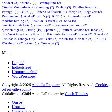
orkideer
(3)
Ottenby
(4)
Ottenbylund
(2)
Ottenby Vandrarhem och Camping
(2)
Paphos
(3)
Pipeline Road
(2)
Portugal
(4)
Quito
(4)
Rancho Naturalista
(3)
recipe
(2)
Regnvejr
(2)
Resplendent Quetzal
(4)
RF15
(4)
RF16
(4)
ringmærkning
(4)
roadside birding
(2)
Roskilde Festival
(12)
Salta
(5)
San Gerardo de Dota
(3)
Seattle
(3)
shoegazer-dreamrock
(2)
Sjælden fugl
(3)
Skiing
(10)
Spanien
(2)
Surfers Paradise
(2)
tapas
(2)
The Great American Eclipse
(3)
Total Solar Eclipse
(4)
traner
(2)
Travel
(5)
Trinidad & Tobago
(14)
Twin Peaks
(2)
twitch
(5)
Ulvshale
(6)
USA
(8)
Washington
(2)
Öland
(5)
Ørnevåge
(2)
Meta
Log ind
Indlægsfeed
Kommentarfeed
WordPress.org
Copyright © 2026
Albicilla Explorer
. All Rights Reserved.
Cookie-
og privatlivspolitik
Gridalicious Child AlbicillaExplorer by
Catch Themes
Rul
Om os
op
Kontakt
Cookie policy