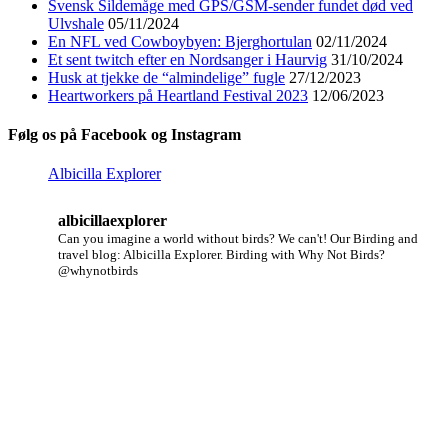
Svensk Sildemåge med GPS/GSM-sender fundet død ved
Ulvshale
05/11/2024
En NFL ved Cowboybyen: Bjerghortulan
02/11/2024
Et sent twitch efter en Nordsanger i Haurvig
31/10/2024
Husk at tjekke de “almindelige” fugle
27/12/2023
Heartworkers på Heartland Festival 2023
12/06/2023
Følg os på Facebook og Instagram
Albicilla Explorer
albicillaexplorer
Can you imagine a world without birds? We can't!
Our Birding and
travel blog: Albicilla Explorer.
Birding with Why Not Birds?
@whynotbirds